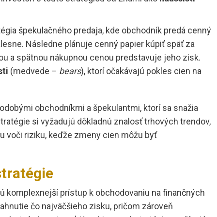
tégia špekulačného predaja, kde obchodník predá cenný
klesne. Následne plánuje cenný papier kúpiť späť za
nou a spätnou nákupnou cenou predstavuje jeho zisk.
sti
(medvede –
bears
), ktorí očakávajú pokles cien na
odobými obchodníkmi a špekulantmi, ktorí sa snažia
stratégie si vyžadujú dôkladnú znalosť trhových trendov,
iu voči riziku, keďže zmeny cien môžu byť
tratégie
ú komplexnejší prístup k obchodovaniu na finančných
iahnutie čo najväčšieho zisku, pričom zároveň