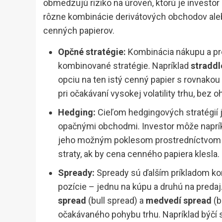
obmedzujú riziko na úroveň, ktorú je investo
rôzne kombinácie derivátových obchodov al
cenných papierov.
Opčné stratégie:
Kombinácia nákupu a pre
kombinované stratégie. Napríklad
straddl
opciu na ten istý cenný papier s rovnako
pri očakávaní vysokej volatility trhu, bez
Hedging:
Cieľom hedgingových stratégií je
opačnými obchodmi. Investor môže naprík
jeho možným poklesom prostredníctvom n
straty, ak by cena cenného papiera klesla.
Spready:
Spready sú ďalším príkladom kom
pozície – jednu na kúpu a druhú na predaj
spread
(bull spread) a
medvedí spread
(b
očakávaného pohybu trhu. Napríklad býčí 