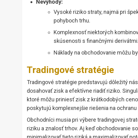
Nevýhody:
Vysoké riziko straty, najmä pri šp
pohyboch trhu.
Komplexnosť niektorých kombinovan
skúsenosti s finančnými derivátmi
Náklady na obchodovanie môžu byť v
Tradingové stratégie
Tradingové stratégie predstavujú dôležitý ná
dosahovať zisk a efektívne riadiť riziko. Sing
ktoré môžu priniesť zisk z krátkodobých ceno
poskytujú komplexnejšie riešenia na ochranu pr
Obchodníci musia pri výbere tradingovej straté
riziku a znalosť trhov. Aj keď obchodovanie s
minimalizovať tieto riziká a maximalizovať pot