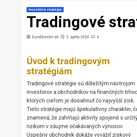
Investičné stratégie
Tradingové stra
EuroEkonóm.sk
2. apríla 2020
0
Úvod k tradingovým
stratégiám
Tradingové stratégie sú dôležitým nástrojom
investorov a obchodníkov na finančných trhoc
ktorých cieľom je dosiahnuť čo najvyšší zisk.
Tieto stratégie majú špekulatívny charakter, č
znamená, že zahŕňajú aktivity spojené s urči
rizikom v záujme očakávaných výnosov.
Úspešný obchodník dokáže vyvážiť ziskový