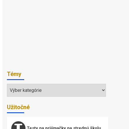
Témy
Témy
Užitočné
Testy na prijímačky na strednú školu