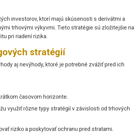
ch investorov, ktorí majú skúsenosti s derivátmi a
ými trhovými výkyvmi. Tieto stratégie sú zložitejšie na
u pri riadení rizika.
ových stratégií
hody aj nevýhody, ktoré je potrebné zvážiť pred ich
krátkom časovom horizonte.
ôžu využiť rôzne typy stratégií v závislosti od trhových
ať riziko a poskytovať ochranu pred stratami.