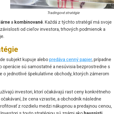
Tradingové stratégie
lárne
a
kombinované
. Každá z týchto stratégií má svoje
 závislosti od cieľov investora, trhových podmienok a
je.
atégie
 kde subjekt kupuje alebo
predáva cenný papier
, prípadne
eto operácie sú samostatné a nesúvisia bezprostredne s
e o jednotlivé špekulatívne obchody, ktorých zámerom
užívajú investori, ktorí očakávajú rast ceny konkrétneho
očakávaní, že cena vzrastie, a obchodník následne
profitovať z rozdielu medzi nákupnou a predajnou cenou,
 Investori s touto stratégiou sú známi ako
haussisti