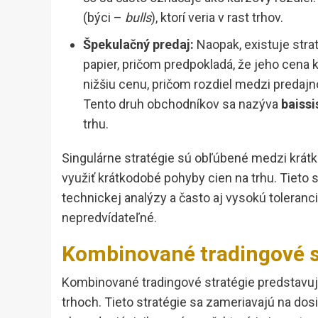
(býci –
bulls
), ktorí veria v rast trhov.
Špekulačný predaj:
Naopak, existuje stra
papier, pričom predpokladá, že jeho cena 
nižšiu cenu, pričom rozdiel medzi predaj
Tento druh obchodníkov sa nazýva
baissi
trhu.
Singulárne stratégie sú obľúbené medzi krátk
využiť krátkodobé pohyby cien na trhu. Tieto 
technickej analýzy a často aj vysokú toleranc
nepredvídateľné.
Kombinované tradingové s
Kombinované tradingové stratégie predstavuj
trhoch. Tieto stratégie sa zameriavajú na dos