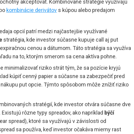
r ochotný akceptovať. Kombinované stratégie využívajú
ebo
kombinácie derivátov
s kúpou alebo predajom
daja opcií patrí medzi najčastejšie využívané
e
stratégia, kde investor súčasne kupuje call aj put
u expiračnou cenou a dátumom. Táto stratégia sa využíva
 ohľadu na to, ktorým smerom sa cena aktíva pohne.
 minimalizovať riziko strát tým, že sa pozície kryjú
lad kúpiť cenný papier a súčasne sa zabezpečiť pred
ákupu put opcie. Týmto spôsobom môže znížiť riziko
binovaných stratégií, kde investor otvára súčasne dve
. Existujú rôzne typy spreadov, ako napríklad
býčí
ear spread), ktoré sa využívajú v závislosti od
spread sa používa, keď investor očakáva mierny rast