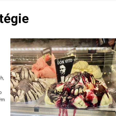
tégie
h,
o
tým