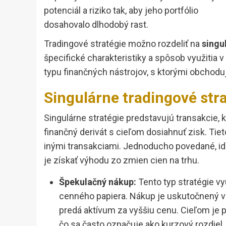
potenciál a riziko tak, aby jeho portfólio
dosahovalo dlhodobý rast.
Tradingové stratégie možno rozdeliť na
singu
špecifické charakteristiky a spôsob využitia v
typu finančných nástrojov, s ktorými obchodu
Singulárne tradingové str
Singulárne stratégie predstavujú transakcie,
finančný derivát s cieľom dosiahnuť zisk. Ti
inými transakciami. Jednoducho povedané, id
je získať výhodu zo zmien cien na trhu.
Špekulačný nákup:
Tento typ stratégie vy
cenného papiera. Nákup je uskutočnený v 
predá aktívum za vyššiu cenu. Cieľom je 
čo sa často označuje ako kurzový rozdiel.