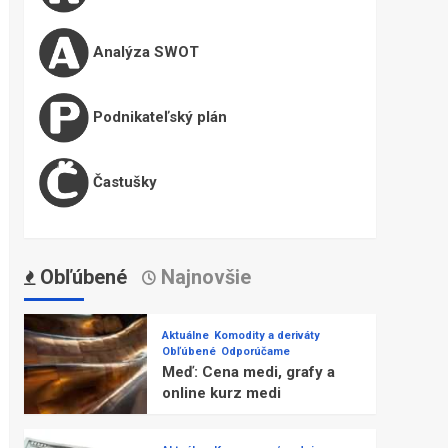
Analýza SWOT
Podnikateľský plán
Častušky
Obľúbené
Najnovšie
Aktuálne
Komodity a deriváty
Obľúbené
Odporúčame
Meď: Cena medi, grafy a
online kurz medi