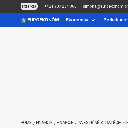
Skip
Inzercia
+421 907 234 066
simona@euroekonom.s
to
content
EUROEKONÓM
Ekonomika
Podnikanie
HOME
FINANCIE
FINANCIE
INVESTIČNÉ STRATÉGIE
I