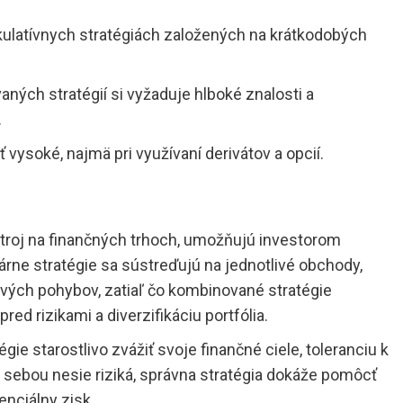
ekulatívnych stratégiách založených na krátkodobých
ých stratégií si vyžaduje hlboké znalosti a
.
ysoké, najmä pri využívaní derivátov a opcií.
stroj na finančných trhoch, umožňujú investorom
ulárne stratégie sa sústreďujú na jednotlivé obchody,
vých pohybov, zatiaľ čo kombinované stratégie
ed rizikami a diverzifikáciu portfólia.
gie starostlivo zvážiť svoje finančné ciele, toleranciu k
o sebou nesie riziká, správna stratégia dokáže pomôcť
enciálny zisk.