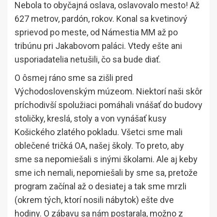
Nebola to obyčajná oslava, oslavovalo mesto! Až
627 metrov, pardón, rokov. Konal sa kvetinový
sprievod po meste, od Námestia MM až po
tribúnu pri Jakabovom paláci. Vtedy ešte ani
usporiadatelia netušili, čo sa bude diať.
O ôsmej ráno sme sa zišli pred
Východoslovenským múzeom. Niektorí naši skôr
príchodivší spolužiaci pomáhali vnášať do budovy
stoličky, kreslá, stoly a von vynášať kusy
Košického zlatého pokladu. Všetci sme mali
oblečené tričká OA, našej školy. To preto, aby
sme sa nepomiešali s inými školami. Ale aj keby
sme ich nemali, nepomiešali by sme sa, pretože
program začínal až o desiatej a tak sme mrzli
(okrem tých, ktorí nosili nábytok) ešte dve
hodiny. O zábavu sa nám postarala, možno z