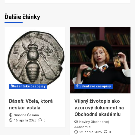
Ďalšie články
Študentské časopisy
Študentské časopisy
Báseň: Včela, ktorá
Vtipný životopis ako
neskôr vstala
vzorový dokument na
Obchodnú akadémiu
Simona Česaná
16. apríla 2026
0
Noviny Obchodnej
Akadémie
22. apríla 2025
0