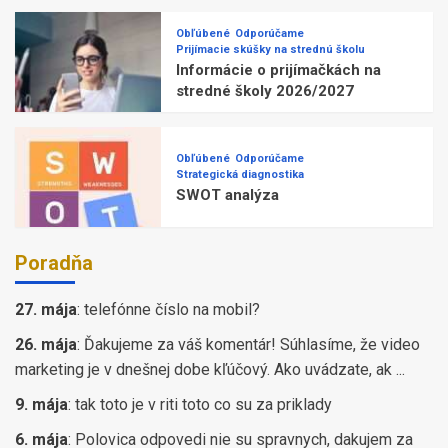
Obľúbené
Odporúčame
Prijímacie skúšky na strednú školu
Informácie o prijímačkách na
stredné školy 2026/2027
Obľúbené
Odporúčame
Strategická diagnostika
SWOT analýza
Poradňa
27. mája
:
telefónne číslo na mobil?
26. mája
:
Ďakujeme za váš komentár! Súhlasíme, že video
marketing je v dnešnej dobe kľúčový. Ako uvádzate, ak ...
9. mája
:
tak toto je v riti toto co su za priklady
6. mája
:
Polovica odpovedi nie su spravnych, dakujem za