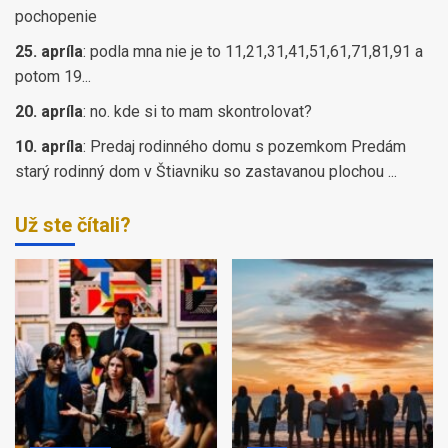
pochopenie
25. apríla
:
podla mna nie je to 11,21,31,41,51,61,71,81,91 a
potom 19...
20. apríla
:
no. kde si to mam skontrolovat?
10. apríla
:
Predaj rodinného domu s pozemkom Predám
starý rodinný dom v Štiavniku so zastavanou plochou ...
Už ste čítali?