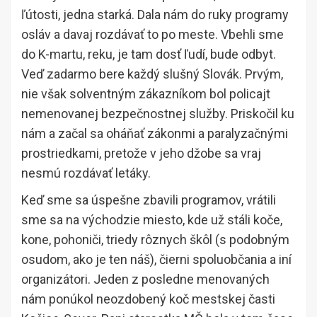
ľútosti, jedna starká. Dala nám do ruky programy
osláv a davaj rozdávať to po meste. Vbehli sme
do K-martu, reku, je tam dosť ľudí, bude odbyt.
Veď zadarmo bere každý slušný Slovák. Prvým,
nie však solventným zákazníkom bol policajt
nemenovanej bezpečnostnej služby. Priskočil ku
nám a začal sa oháňať zákonmi a paralyzačnými
prostriedkami, pretože v jeho džobe sa vraj
nesmú rozdávať letáky.
Keď sme sa úspešne zbavili programov, vrátili
sme sa na východzie miesto, kde už stáli koče,
kone, pohoniči, triedy rôznych škôl (s podobným
osudom, ako je ten náš), čierni spoluobčania a iní
organizátori. Jeden z posledne menovaných
nám ponúkol neozdobený koč mestskej časti