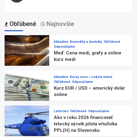
Obľúbené
Najnovšie
Aktuálne
Komodity a deriváty
Obľúbené
Odporúčame
Meď: Cena medi, grafy a online
kurz medi
Aktuálne
Kurzy euro / cudzia mena
Obľúbené
Odporúčame
Kurz EUR / USD – americký dolár
online
Letectvo
Obľúbené
Odporúčame
Ako v roku 2026 financovať
letecký výcvik pilota vrtuľníka
PPL(H) na Slovensku