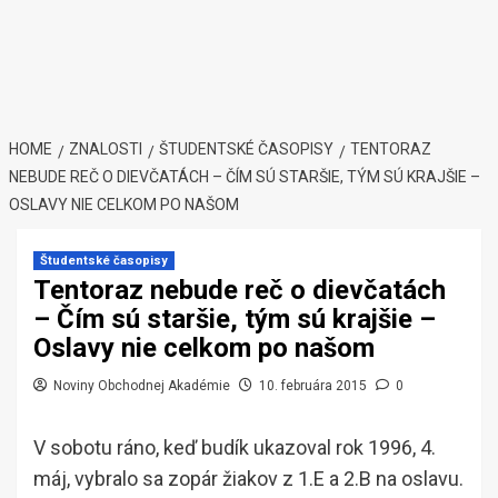
HOME
ZNALOSTI
ŠTUDENTSKÉ ČASOPISY
TENTORAZ
NEBUDE REČ O DIEVČATÁCH – ČÍM SÚ STARŠIE, TÝM SÚ KRAJŠIE –
OSLAVY NIE CELKOM PO NAŠOM
Študentské časopisy
Tentoraz nebude reč o dievčatách
– Čím sú staršie, tým sú krajšie –
Oslavy nie celkom po našom
Noviny Obchodnej Akadémie
10. februára 2015
0
V sobotu ráno, keď budík ukazoval rok 1996, 4.
máj, vybralo sa zopár žiakov z 1.E a 2.B na oslavu.