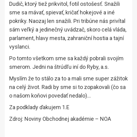
Dudič, ktorý tiež prikvitol, fotil ostošesť. Snažili
sme sa mávať, spievať, kričať hokejové a iné
pokriky. Naozaj len snažili. Pri tribúne nás privítal
sám veľký a jedinečný uvádzač, skoro celá vláda,
parlament, hlavy mesta, zahraniční hostia a tajní
vyslanci.
Po tomto všetkom sme sa každý pobrali svojím
smerom. Jedni na štrúdľu iní do Ryby, a.s.
Myslím že to stálo za to a mali sme super zážitok
na celý život. Radi by sme si to zopakovali (čo sa
o našom koňovi povedať nedalo)…
Za podklady ďakujem 1.E
Zdroj: Noviny Obchodnej akadémie – NOA