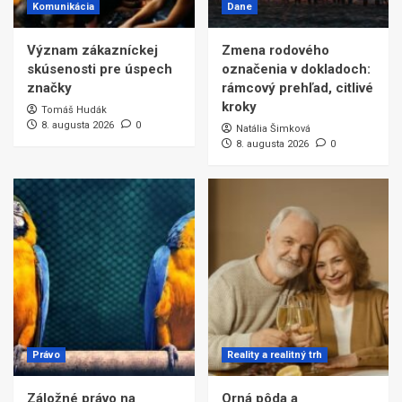
Komunikácia
Dane
Význam zákazníckej
Zmena rodového
skúsenosti pre úspech
označenia v dokladoch:
značky
rámcový prehľad, citlivé
kroky
Tomáš Hudák
8. augusta 2026
0
Natália Šimková
8. augusta 2026
0
Právo
Reality a realitný trh
Záložné právo na
Orná pôda a