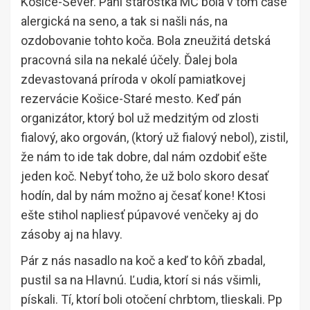
Košice-Sever. Pani starostka MČ bola v tom čase
alergická na seno, a tak si našli nás, na
ozdobovanie tohto koča. Bola zneužitá detská
pracovná sila na nekalé účely. Ďalej bola
zdevastovaná príroda v okolí pamiatkovej
rezervácie Košice-Staré mesto. Keď pán
organizátor, ktorý bol už medzitým od zlosti
fialový, ako orgován, (ktorý už fialový nebol), zistil,
že nám to ide tak dobre, dal nám ozdobiť ešte
jeden koč. Nebyť toho, že už bolo skoro desať
hodín, dal by nám možno aj česať kone! Ktosi
ešte stihol napliesť púpavové venčeky aj do
zásoby aj na hlavy.
Pár z nás nasadlo na koč a keď to kôň zbadal,
pustil sa na Hlavnú. Ľudia, ktorí si nás všimli,
pískali. Tí, ktorí boli otočení chrbtom, tlieskali. Pp