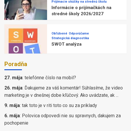
Prijímacie skúšky na strednú školu
Informácie o prijímačkách na
stredné školy 2026/2027
Obľúbené
Odporúčame
Strategická diagnostika
SWOT analýza
Poradňa
27. mája
:
telefónne číslo na mobil?
26. mája
:
Ďakujeme za váš komentár! Súhlasíme, že video
marketing je v dnešnej dobe kľúčový. Ako uvádzate, ak ...
9. mája
:
tak toto je v riti toto co su za priklady
6. mája
:
Polovica odpovedi nie su spravnych, dakujem za
pochopenie