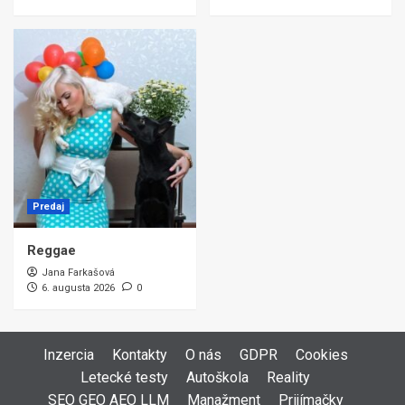
Predaj
Reggae
Jana Farkašová
6. augusta 2026
0
Inzercia
Kontakty
O nás
GDPR
Cookies
Letecké testy
Autoškola
Reality
SEO GEO AEO LLM
Manažment
Prijímačky