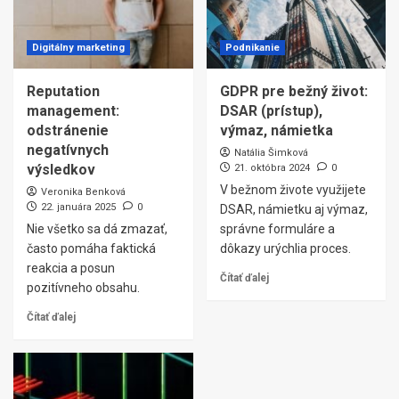
Digitálny marketing
Podnikanie
Reputation
GDPR pre bežný život:
management:
DSAR (prístup),
odstránenie
výmaz, námietka
negatívnych
Natália Šimková
výsledkov
21. októbra 2024
0
V bežnom živote využijete
Veronika Benková
22. januára 2025
0
DSAR, námietku aj výmaz,
Nie všetko sa dá zmazať,
správne formuláre a
často pomáha faktická
dôkazy urýchlia proces.
reakcia a posun
Čítať ďalej
pozitívneho obsahu.
Čítať ďalej