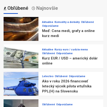
Obľúbené
Najnovšie
Aktuálne
Komodity a deriváty
Obľúbené
Odporúčame
Meď: Cena medi, grafy a online
kurz medi
Aktuálne
Kurzy euro / cudzia mena
Obľúbené
Odporúčame
Kurz EUR / USD – americký dolár
online
Letectvo
Obľúbené
Odporúčame
Ako v roku 2026 financovať
letecký výcvik pilota vrtuľníka
PPL(H) na Slovensku
Obľúbené
Odporúčame