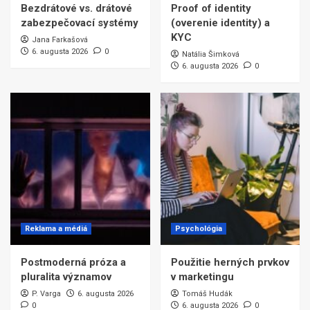
Bezdrátové vs. drátové
Proof of identity
zabezpečovací systémy
(overenie identity) a
KYC
Jana Farkašová
6. augusta 2026
0
Natália Šimková
6. augusta 2026
0
Reklama a médiá
Psychológia
Postmoderná próza a
Použitie herných prvkov
pluralita významov
v marketingu
P. Varga
6. augusta 2026
Tomáš Hudák
0
6. augusta 2026
0