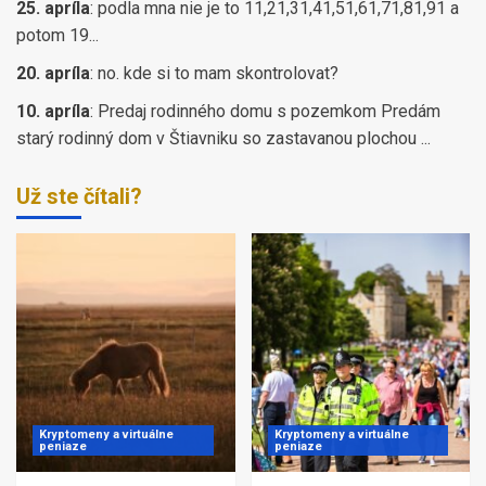
25. apríla
:
podla mna nie je to 11,21,31,41,51,61,71,81,91 a
potom 19...
20. apríla
:
no. kde si to mam skontrolovat?
10. apríla
:
Predaj rodinného domu s pozemkom Predám
starý rodinný dom v Štiavniku so zastavanou plochou ...
Už ste čítali?
Kryptomeny a virtuálne
Kryptomeny a virtuálne
peniaze
peniaze