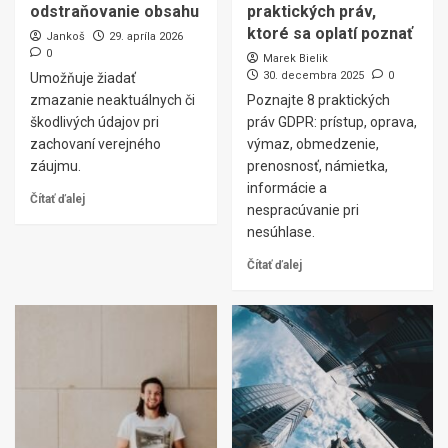
odstraňovanie obsahu
praktických práv,
ktoré sa oplatí poznať
Jankoš
29. apríla 2026
0
Marek Bielik
30. decembra 2025
0
Umožňuje žiadať
zmazanie neaktuálnych či
Poznajte 8 praktických
škodlivých údajov pri
práv GDPR: prístup, oprava,
zachovaní verejného
výmaz, obmedzenie,
záujmu.
prenosnosť, námietka,
informácie a
Čítať ďalej
nespracúvanie pri
nesúhlase.
Čítať ďalej