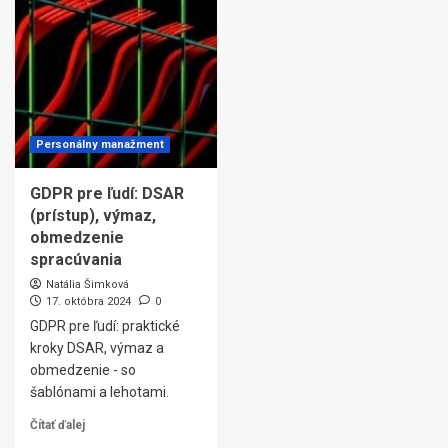
Personálny manažment
GDPR pre ľudí: DSAR
(prístup), výmaz,
obmedzenie
spracúvania
Natália Šimková
17. októbra 2024
0
GDPR pre ľudí: praktické
kroky DSAR, výmaz a
obmedzenie - so
šablónami a lehotami.
Čítať ďalej