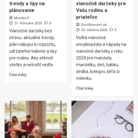
trendy a tipy na
vianočné darčeky pre
plánovanie
Vašu rodinu a
priateľov
Monika P.
21. februára 2025
0
EuroEkonóm.sk
23. októbra 2024
0
Vianočné darčeky bez
stresu: aktuálne trendy,
Veľká vianočná
plán nákupu a rozpočtu,
encyklopédia a nápady na
udržateľné balenie a tipy
vianočné darčeky v roku
pre rodinu. Ako stihnúť
2024 pre manžela,
všetko a netrafiť vedľa.
manželku, deti, babku,
dedka, kolegov, šéfa či
Čítať ďalej
milenku.
Čítať ďalej