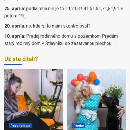
25. apríla
:
podla mna nie je to 11,21,31,41,51,61,71,81,91 a
potom 19...
20. apríla
:
no. kde si to mam skontrolovat?
10. apríla
:
Predaj rodinného domu s pozemkom Predám
starý rodinný dom v Štiavniku so zastavanou plochou ...
Už ste čítali?
Psychológia
Predaj