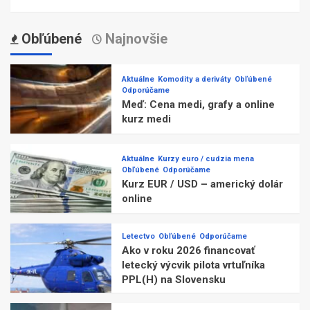
Obľúbené
Najnovšie
Aktuálne
Komodity a deriváty
Obľúbené
Odporúčame
Meď: Cena medi, grafy a online
kurz medi
Aktuálne
Kurzy euro / cudzia mena
Obľúbené
Odporúčame
Kurz EUR / USD – americký dolár
online
Letectvo
Obľúbené
Odporúčame
Ako v roku 2026 financovať
letecký výcvik pilota vrtuľníka
PPL(H) na Slovensku