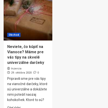
Obchod
Neviete, čo kúpiť na
Vianoce? Máme pre
vás tipy na skvelé
univerzálne darčeky
Inzercia
29. októbra 2020
0
Pripravili sme pre vás tipy
na vianočné darčeky, ktoré
sú univerzálne a dokážete
nimi potešiť naozaj
kohokoľvek. Ktoré to sú?
Čítať ďalej