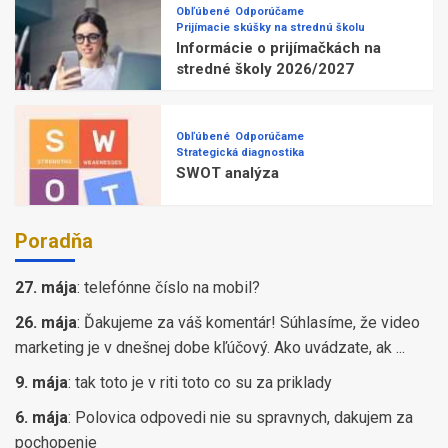
Obľúbené
Odporúčame
Prijímacie skúšky na strednú školu
Informácie o prijímačkách na
stredné školy 2026/2027
Obľúbené
Odporúčame
Strategická diagnostika
SWOT analýza
Poradňa
27. mája
:
telefónne číslo na mobil?
26. mája
:
Ďakujeme za váš komentár! Súhlasíme, že video
marketing je v dnešnej dobe kľúčový. Ako uvádzate, ak ...
9. mája
:
tak toto je v riti toto co su za priklady
6. mája
:
Polovica odpovedi nie su spravnych, dakujem za
pochopenie