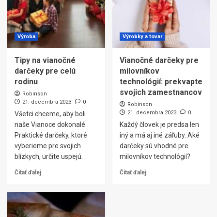
Výroba
Výrobky a tovar
Tipy na vianočné
Vianočné darčeky pre
darčeky pre celú
milovníkov
rodinu
technológií: prekvapte
svojich zamestnancov
Robinson
21. decembra 2023
0
Robinson
21. decembra 2023
0
Všetci chceme, aby boli
naše Vianoce dokonalé.
Každý človek je predsa len
Praktické darčeky, ktoré
iný a má aj iné záľuby. Aké
vyberieme pre svojich
darčeky sú vhodné pre
blízkych, určite uspejú.
milovníkov technológií?
Čítať ďalej
Čítať ďalej