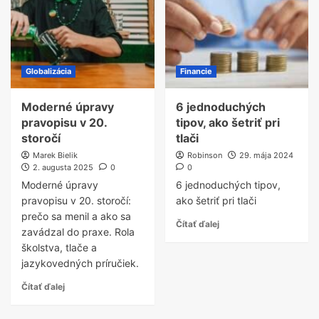
Globalizácia
Financie
Moderné úpravy
6 jednoduchých
pravopisu v 20.
tipov, ako šetriť pri
storočí
tlači
Marek Bielik
Robinson
29. mája 2024
2. augusta 2025
0
0
Moderné úpravy
6 jednoduchých tipov,
pravopisu v 20. storočí:
ako šetriť pri tlači
prečo sa menil a ako sa
Čítať ďalej
zavádzal do praxe. Rola
školstva, tlače a
jazykovedných príručiek.
Čítať ďalej