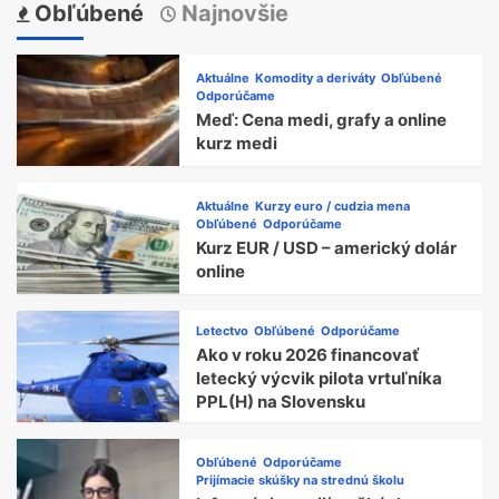
Obľúbené
Najnovšie
Aktuálne
Komodity a deriváty
Obľúbené
Odporúčame
Meď: Cena medi, grafy a online
kurz medi
Aktuálne
Kurzy euro / cudzia mena
Obľúbené
Odporúčame
Kurz EUR / USD – americký dolár
online
Letectvo
Obľúbené
Odporúčame
Ako v roku 2026 financovať
letecký výcvik pilota vrtuľníka
PPL(H) na Slovensku
Obľúbené
Odporúčame
Prijímacie skúšky na strednú školu