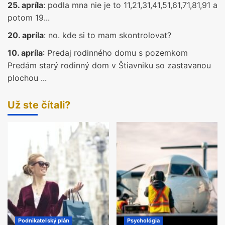
25. apríla
:
podla mna nie je to 11,21,31,41,51,61,71,81,91 a
potom 19...
20. apríla
:
no. kde si to mam skontrolovat?
10. apríla
:
Predaj rodinného domu s pozemkom
Predám starý rodinný dom v Štiavniku so zastavanou
plochou ...
Už ste čítali?
Podnikateľský plán
Psychológia