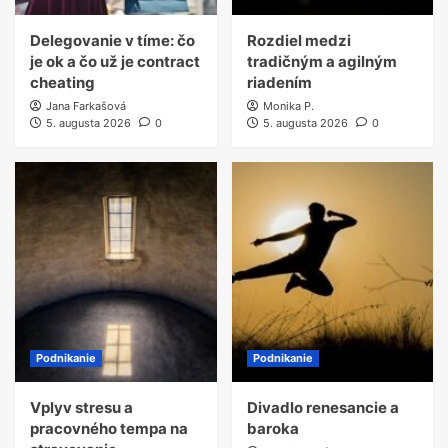
Delegovanie v tíme: čo
Rozdiel medzi
je ok a čo už je contract
tradičným a agilným
cheating
riadením
Jana Farkašová
Monika P.
5. augusta 2026
0
5. augusta 2026
0
Podnikanie
Podnikanie
Vplyv stresu a
Divadlo renesancie a
pracovného tempa na
baroka