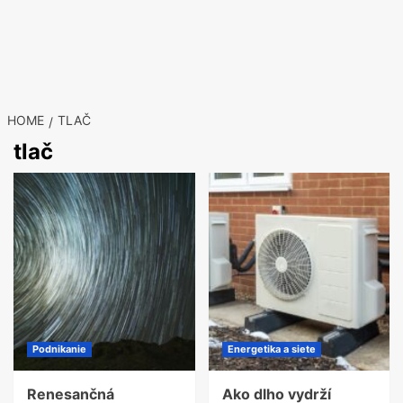
HOME
TLAČ
tlač
Podnikanie
Energetika a siete
Renesančná
Ako dlho vydrží