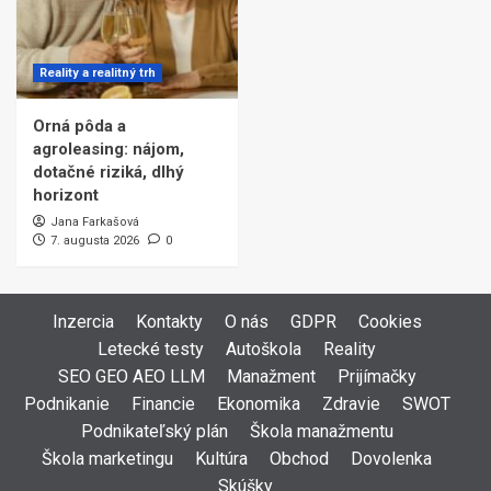
Reality a realitný trh
Orná pôda a
agroleasing: nájom,
dotačné riziká, dlhý
horizont
Jana Farkašová
7. augusta 2026
0
Inzercia
Kontakty
O nás
GDPR
Cookies
Letecké testy
Autoškola
Reality
SEO GEO AEO LLM
Manažment
Prijímačky
Podnikanie
Financie
Ekonomika
Zdravie
SWOT
Podnikateľský plán
Škola manažmentu
Škola marketingu
Kultúra
Obchod
Dovolenka
Skúšky