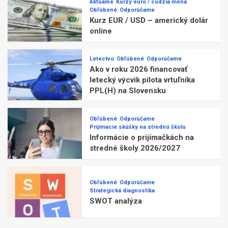
Aktuálne
Kurzy euro / cudzia mena
Obľúbené
Odporúčame
Kurz EUR / USD – americký dolár
online
Letectvo
Obľúbené
Odporúčame
Ako v roku 2026 financovať
letecký výcvik pilota vrtuľníka
PPL(H) na Slovensku
Obľúbené
Odporúčame
Prijímacie skúšky na strednú školu
Informácie o prijímačkách na
stredné školy 2026/2027
Obľúbené
Odporúčame
Strategická diagnostika
SWOT analýza