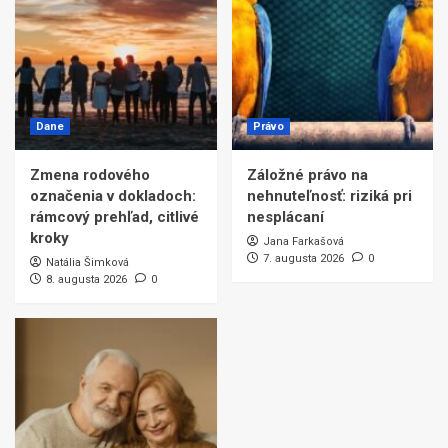
Dane
Právo
Zmena rodového
Záložné právo na
označenia v dokladoch:
nehnuteľnosť: riziká pri
rámcový prehľad, citlivé
nesplácaní
kroky
Jana Farkašová
7. augusta 2026
0
Natália Šimková
8. augusta 2026
0