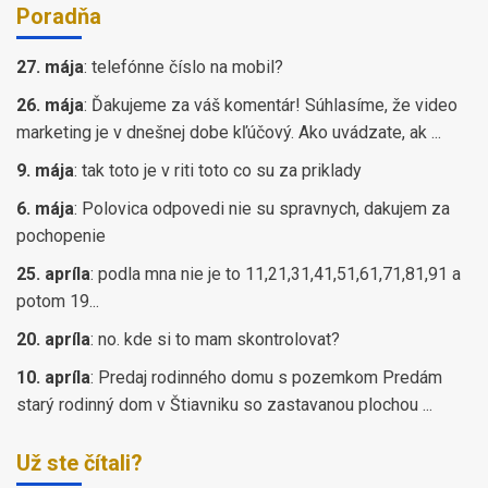
Poradňa
27. mája
:
telefónne číslo na mobil?
26. mája
:
Ďakujeme za váš komentár! Súhlasíme, že video
marketing je v dnešnej dobe kľúčový. Ako uvádzate, ak ...
9. mája
:
tak toto je v riti toto co su za priklady
6. mája
:
Polovica odpovedi nie su spravnych, dakujem za
pochopenie
25. apríla
:
podla mna nie je to 11,21,31,41,51,61,71,81,91 a
potom 19...
20. apríla
:
no. kde si to mam skontrolovat?
10. apríla
:
Predaj rodinného domu s pozemkom Predám
starý rodinný dom v Štiavniku so zastavanou plochou ...
Už ste čítali?