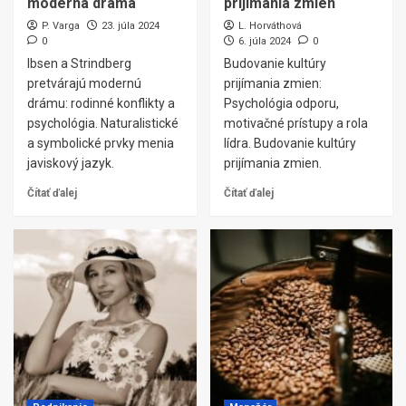
moderná dráma
prijímania zmien
P. Varga
23. júla 2024
L. Horváthová
0
6. júla 2024
0
Ibsen a Strindberg
Budovanie kultúry
pretvárajú modernú
prijímania zmien:
drámu: rodinné konflikty a
Psychológia odporu,
psychológia. Naturalistické
motivačné prístupy a rola
a symbolické prvky menia
lídra. Budovanie kultúry
javiskový jazyk.
prijímania zmien.
Čítať ďalej
Čítať ďalej