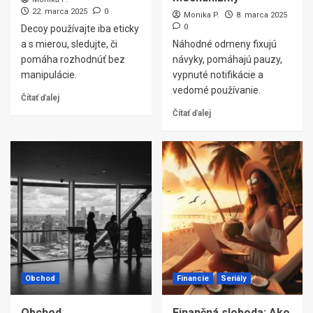
22. marca 2025
0
Monika P.
8. marca 2025
0
Decoy používajte iba eticky
a s mierou, sledujte, či
Náhodné odmeny fixujú
pomáha rozhodnúť bez
návyky, pomáhajú pauzy,
manipulácie.
vypnuté notifikácie a
vedomé používanie.
Čítať ďalej
Čítať ďalej
Obchod
Financie
Seriály
Obchod
Finančná sloboda: Ako