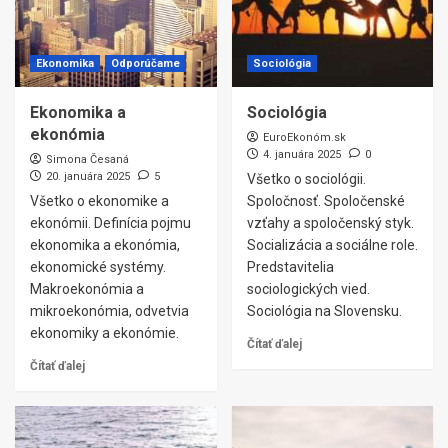
Ekonomika
Odporúčame
Sociológia
Ekonomika a
Sociológia
ekonómia
EuroEkonóm.sk
4. januára 2025
0
Simona Česaná
20. januára 2025
5
Všetko o sociológii.
Všetko o ekonomike a
Spoločnosť. Spoločenské
ekonómii. Definícia pojmu
vzťahy a spoločenský styk.
ekonomika a ekonómia,
Socializácia a sociálne role.
ekonomické systémy.
Predstavitelia
Makroekonómia a
sociologických vied.
mikroekonómia, odvetvia
Sociológia na Slovensku.
ekonomiky a ekonómie.
Čítať ďalej
Čítať ďalej