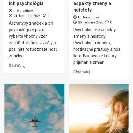
ich psychológia
aspekty zmeny a
neistoty
L. Horváthová
21. februára 2026
0
L. Horváthová
25. januára 2026
0
Archetypy značiek a ich
psychológia v praxi:
Psychologické aspekty
vyberte vhodný vzor,
zmeny a neistoty:
zosúľaďte tón a vizuály a
Psychológia odporu,
posilnite rozpoznateľnosť
motivačné prístupy a rola
značky.
lídra. Budovanie kultúry
prijímania zmien.
Čítať ďalej
Čítať ďalej