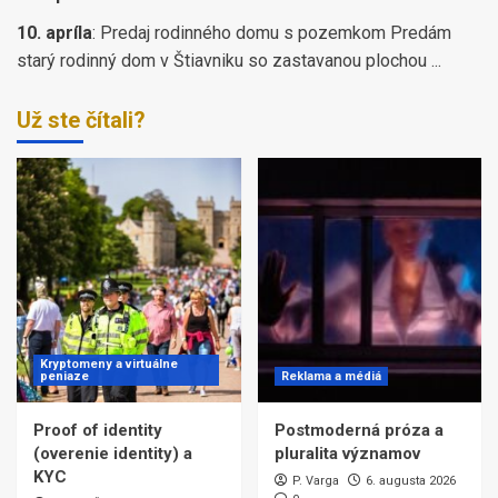
10. apríla
:
Predaj rodinného domu s pozemkom Predám
starý rodinný dom v Štiavniku so zastavanou plochou ...
Už ste čítali?
Kryptomeny a virtuálne
peniaze
Reklama a médiá
Proof of identity
Postmoderná próza a
(overenie identity) a
pluralita významov
KYC
P. Varga
6. augusta 2026