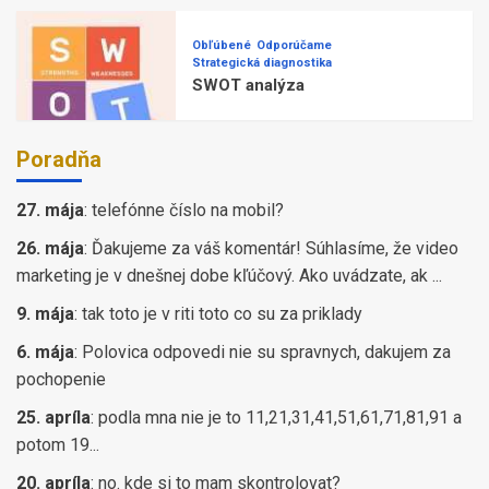
Obľúbené
Odporúčame
Strategická diagnostika
SWOT analýza
Poradňa
27. mája
:
telefónne číslo na mobil?
26. mája
:
Ďakujeme za váš komentár! Súhlasíme, že video
marketing je v dnešnej dobe kľúčový. Ako uvádzate, ak ...
9. mája
:
tak toto je v riti toto co su za priklady
6. mája
:
Polovica odpovedi nie su spravnych, dakujem za
pochopenie
25. apríla
:
podla mna nie je to 11,21,31,41,51,61,71,81,91 a
potom 19...
20. apríla
:
no. kde si to mam skontrolovat?