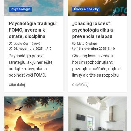
Psychológia
Úvery a pôžičky
Psychológia tradingu:
„Chasing losses“:
FOMO, averzia k
psychológia dlhu a
strate, disciplína
prevencia relapsu
Lucie Čermáková
Mato Ondrus
26. novembra 2025
0
16. novembra 2025
0
Psychológia porazí
Chasing losses vedie k
stratégiu, ak ju neriešite,
horším rozhodnutiam;
budujte rutiny, plán a
poznajte spúšťače, dajte si
odolnosť voči FOMO.
limity a držte sa rozpočtu.
Čítať ďalej
Čítať ďalej