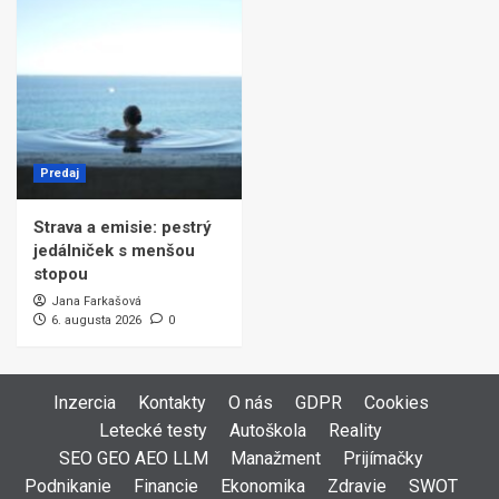
Predaj
Strava a emisie: pestrý
jedálniček s menšou
stopou
Jana Farkašová
6. augusta 2026
0
Inzercia
Kontakty
O nás
GDPR
Cookies
Letecké testy
Autoškola
Reality
SEO GEO AEO LLM
Manažment
Prijímačky
Podnikanie
Financie
Ekonomika
Zdravie
SWOT