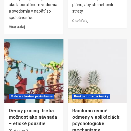
ako laboratórium vedomia
plánu, aby ste nehonili
a svedomia v napätí so
straty.
spoločnosťou.
Čítať ďalej
Čítať ďalej
Malé a stredné podnikanie
Bankovníctvo a banky
Decoy pricing: tretia
Randomizované
možnosť ako návnada
odmeny v aplikáciách:
– etické použitie
psychologické
mechanizmy
Monika P.