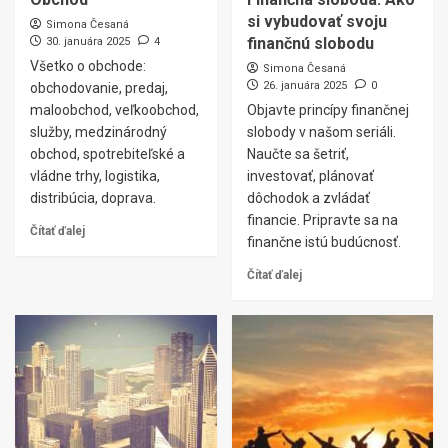
si vybudovať svoju
Simona Česaná
finančnú slobodu
30. januára 2025
4
Všetko o obchode:
Simona Česaná
26. januára 2025
0
obchodovanie, predaj,
maloobchod, veľkoobchod,
Objavte princípy finančnej
služby, medzinárodný
slobody v našom seriáli.
obchod, spotrebiteľské a
Naučte sa šetriť,
vládne trhy, logistika,
investovať, plánovať
distribúcia, doprava.
dôchodok a zvládať
financie. Pripravte sa na
Čítať ďalej
finančne istú budúcnosť.
Čítať ďalej