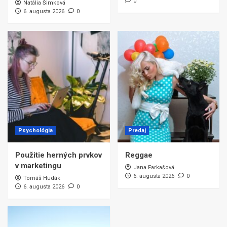
0
Natália Šimková
6. augusta 2026
0
Psychológia
Predaj
Použitie herných prvkov
Reggae
v marketingu
Jana Farkašová
6. augusta 2026
0
Tomáš Hudák
6. augusta 2026
0