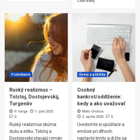
Čítať ďalej
Podnikanie
Úvery a pôžičky
Ruský realizmus –
Osobný
Tolstoj, Dostojevskij,
bankrot/oddlženie:
Turgeněv
kedy a ako uvažovať
P. Varga
1. júla 2025
Mato Ondrus
0
2. apríla 2025
0
Ruský realizmus skúma
Uvedomte si spúšťače a
dušu a etiku. Tolstoj a
emócie pri dlhoch;
Dostojevskij stavajú román
nastavte limity a držte sa