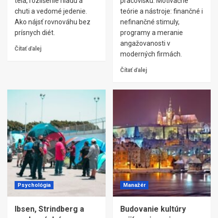
tela, rozlíšenie hladu a
pracovisku: Motivačné
chuti a vedomé jedenie.
teórie a nástroje: finančné i
Ako nájsť rovnováhu bez
nefinančné stimuly,
prísnych diét.
programy a meranie
angažovanosti v
Čítať ďalej
moderných firmách.
Čítať ďalej
Psychológia
Manažér
Ibsen, Strindberg a
Budovanie kultúry