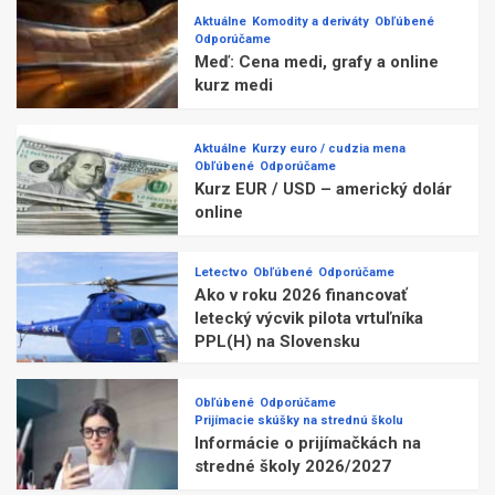
Aktuálne
Komodity a deriváty
Obľúbené
Odporúčame
Meď: Cena medi, grafy a online
kurz medi
Aktuálne
Kurzy euro / cudzia mena
Obľúbené
Odporúčame
Kurz EUR / USD – americký dolár
online
Letectvo
Obľúbené
Odporúčame
Ako v roku 2026 financovať
letecký výcvik pilota vrtuľníka
PPL(H) na Slovensku
Obľúbené
Odporúčame
Prijímacie skúšky na strednú školu
Informácie o prijímačkách na
stredné školy 2026/2027