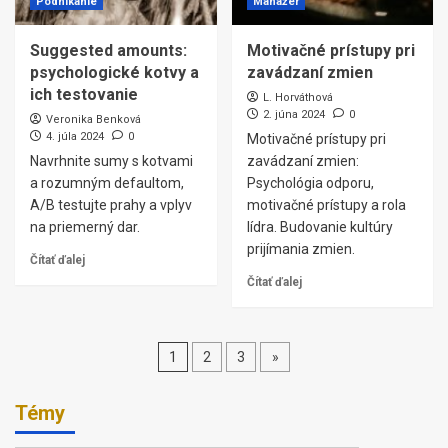
Podnikanie
Manažér
Suggested amounts:
Motivačné prístupy pri
psychologické kotvy a
zavádzaní zmien
ich testovanie
L. Horváthová
2. júna 2024
0
Veronika Benková
4. júla 2024
0
Motivačné prístupy pri
Navrhnite sumy s kotvami
zavádzaní zmien:
a rozumným defaultom,
Psychológia odporu,
A/B testujte prahy a vplyv
motivačné prístupy a rola
na priemerný dar.
lídra. Budovanie kultúry
prijímania zmien.
Čítať ďalej
Čítať ďalej
Stránkovanie
1
2
3
»
príspevkov
Témy