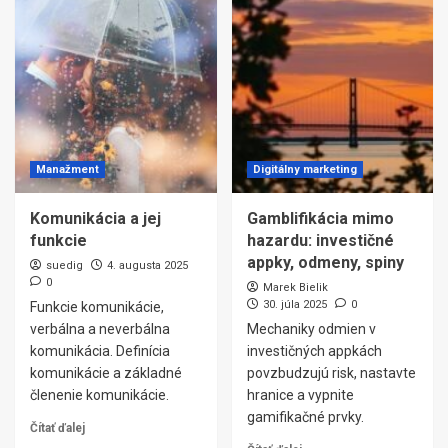
Manažment
Digitálny marketing
Komunikácia a jej
Gamblifikácia mimo
funkcie
hazardu: investičné
appky, odmeny, spiny
suedig
4. augusta 2025
0
Marek Bielik
30. júla 2025
0
Funkcie komunikácie,
verbálna a neverbálna
Mechaniky odmien v
komunikácia. Definícia
investičných appkách
komunikácie a základné
povzbudzujú risk, nastavte
členenie komunikácie.
hranice a vypnite
gamifikačné prvky.
Čítať ďalej