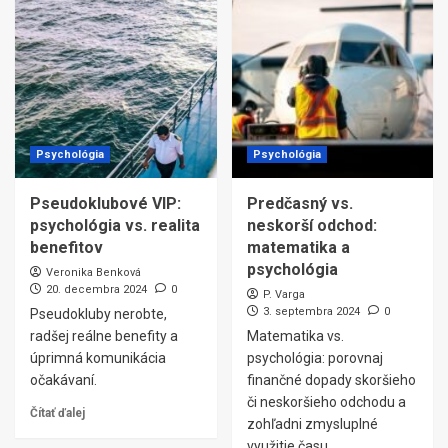
Psychológia
Psychológia
Pseudoklubové VIP:
Predčasný vs.
psychológia vs. realita
neskorší odchod:
benefitov
matematika a
psychológia
Veronika Benková
20. decembra 2024
0
P. Varga
3. septembra 2024
0
Pseudokluby nerobte,
radšej reálne benefity a
Matematika vs.
úprimná komunikácia
psychológia: porovnaj
očakávaní.
finančné dopady skoršieho
či neskoršieho odchodu a
Čítať ďalej
zohľadni zmysluplné
využitie času.