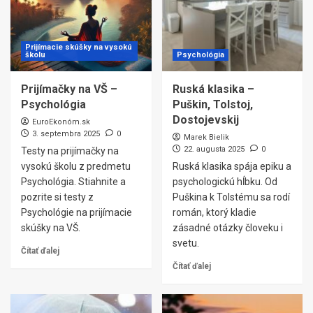
Prijímacie skúšky na vysokú
školu
Psychológia
Prijímačky na VŠ –
Ruská klasika –
Psychológia
Puškin, Tolstoj,
Dostojevskij
EuroEkonóm.sk
3. septembra 2025
0
Marek Bielik
22. augusta 2025
0
Testy na prijímačky na
vysokú školu z predmetu
Ruská klasika spája epiku a
Psychológia. Stiahnite a
psychologickú hĺbku. Od
pozrite si testy z
Puškina k Tolstému sa rodí
Psychológie na prijímacie
román, ktorý kladie
skúšky na VŠ.
zásadné otázky človeku i
svetu.
Čítať ďalej
Čítať ďalej