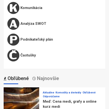
Komunikácia
Analýza SWOT
Podnikateľský plán
Častušky
Obľúbené
Najnovšie
Aktuálne
Komodity a deriváty
Obľúbené
Odporúčame
Meď: Cena medi, grafy a online
kurz medi