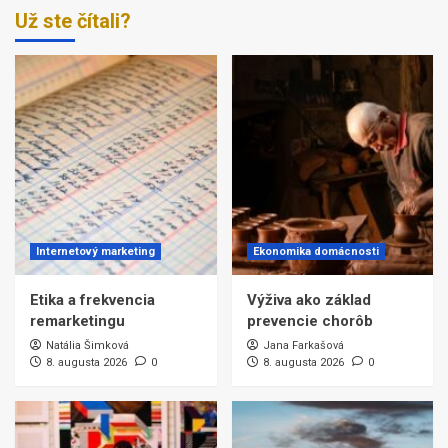
Už ste čítali?
Internetový marketing
Ekonomika domácnosti
Etika a frekvencia
Výživa ako základ
remarketingu
prevencie chorôb
Natália Šimková
Jana Farkašová
8. augusta 2026
0
8. augusta 2026
0