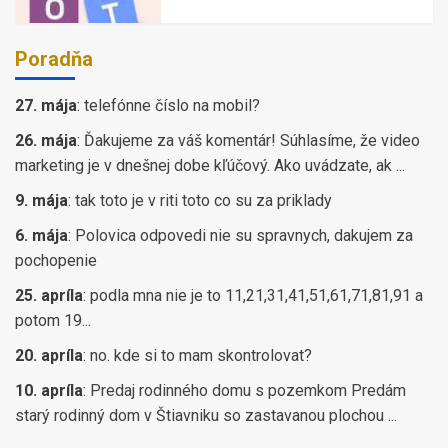
Poradňa
27. mája
:
telefónne číslo na mobil?
26. mája
:
Ďakujeme za váš komentár! Súhlasíme, že video
marketing je v dnešnej dobe kľúčový. Ako uvádzate, ak ...
9. mája
:
tak toto je v riti toto co su za priklady
6. mája
:
Polovica odpovedi nie su spravnych, dakujem za
pochopenie
25. apríla
:
podla mna nie je to 11,21,31,41,51,61,71,81,91 a
potom 19...
20. apríla
:
no. kde si to mam skontrolovat?
10. apríla
:
Predaj rodinného domu s pozemkom Predám
starý rodinný dom v Štiavniku so zastavanou plochou ...