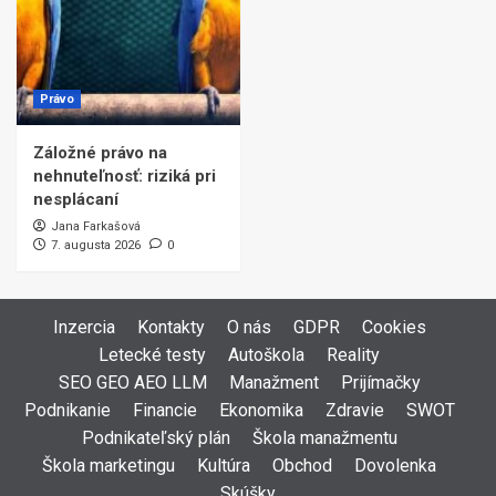
Právo
Záložné právo na
nehnuteľnosť: riziká pri
nesplácaní
Jana Farkašová
7. augusta 2026
0
Inzercia
Kontakty
O nás
GDPR
Cookies
Letecké testy
Autoškola
Reality
SEO GEO AEO LLM
Manažment
Prijímačky
Podnikanie
Financie
Ekonomika
Zdravie
SWOT
Podnikateľský plán
Škola manažmentu
Škola marketingu
Kultúra
Obchod
Dovolenka
Skúšky