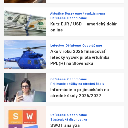
Aktuálne
Kurzy euro / cudzia mena
Obľúbené
Odporúčame
Kurz EUR / USD – americký dolár
online
Letectvo
Obľúbené
Odporúčame
Ako v roku 2026 financovať
letecký výcvik pilota vrtuľníka
PPL(H) na Slovensku
Obľúbené
Odporúčame
Prijímacie skúšky na strednú školu
Informácie o prijímačkách na
stredné školy 2026/2027
Obľúbené
Odporúčame
Strategická diagnostika
SWOT analýza