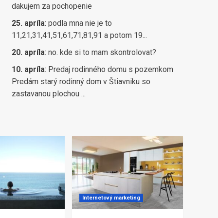
dakujem za pochopenie
25. apríla
:
podla mna nie je to
11,21,31,41,51,61,71,81,91 a potom 19...
20. apríla
:
no. kde si to mam skontrolovat?
10. apríla
:
Predaj rodinného domu s pozemkom
Predám starý rodinný dom v Štiavniku so
zastavanou plochou ...
Internetový marketing