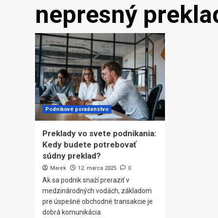
nepresný prekla
Podnikové poradenstvo
Preklady vo svete podnikania:
Kedy budete potrebovať
súdny preklad?
Marek
12. marca 2025
0
Ak sa podnik snaží preraziť v
medzinárodných vodách, základom
pre úspešné obchodné transakcie je
dobrá komunikácia.