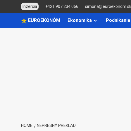
Skip
Inzercia
+421 907 234 066
simona@euroekonom.s
to
content
EUROEKONÓM
Ekonomika
Podnikanie
HOME
NEPRESNÝ PREKLAD