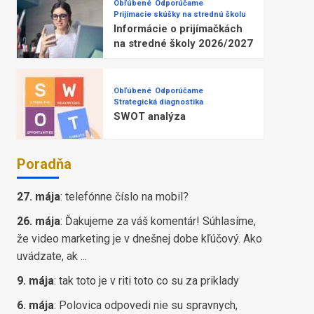
Obľúbené
Odporúčame
Prijímacie skúšky na strednú školu
Informácie o prijímačkách
na stredné školy 2026/2027
Obľúbené
Odporúčame
Strategická diagnostika
SWOT analýza
Poradňa
27. mája
:
telefónne číslo na mobil?
26. mája
:
Ďakujeme za váš komentár! Súhlasíme,
že video marketing je v dnešnej dobe kľúčový. Ako
uvádzate, ak ...
9. mája
:
tak toto je v riti toto co su za priklady
6. mája
:
Polovica odpovedi nie su spravnych,