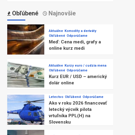
Obľúbené
Najnovšie
Aktuálne
Komodity a deriváty
Obľúbené
Odporúčame
Meď: Cena medi, grafy a
online kurz medi
Aktuálne
Kurzy euro / cudzia mena
Obľúbené
Odporúčame
Kurz EUR / USD – americký
dolár online
Letectvo
Obľúbené
Odporúčame
Ako v roku 2026 financovať
letecký výcvik pilota
vrtuľníka PPL(H) na
Slovensku