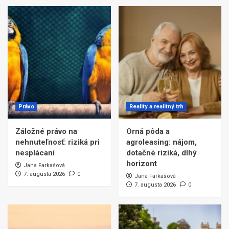
Právo
Reality a realitný trh
Záložné právo na
Orná pôda a
nehnuteľnosť: riziká pri
agroleasing: nájom,
nesplácaní
dotačné riziká, dlhý
horizont
Jana Farkašová
7. augusta 2026
0
Jana Farkašová
7. augusta 2026
0