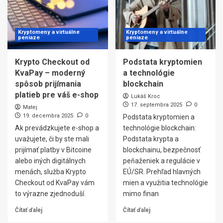
Kryptomeny a virtuálne
Kryptomeny a virtuálne
peniaze
peniaze
Krypto Checkout od
Podstata kryptomien
KvaPay – moderný
a technológie
spôsob prijímania
blockchain
platieb pre váš e-shop
Lukáš Kroc
17. septembra 2025
0
Matej
19. decembra 2025
0
Podstata kryptomien a
Ak prevádzkujete e-shop a
technológie blockchain:
uvažujete, či by ste mali
Podstata krypta a
prijímať platby v Bitcoine
blockchainu, bezpečnosť
alebo iných digitálnych
peňaženiek a regulácie v
menách, služba Krypto
EÚ/SR. Prehľad hlavných
Checkout od KvaPay vám
mien a využitia technológie
to výrazne zjednoduší.
mimo finan
Čítať ďalej
Čítať ďalej