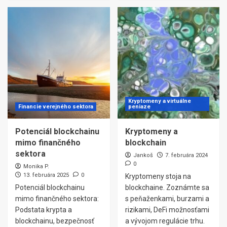
Kryptomeny a virtuálne
Financie verejného sektora
peniaze
Potenciál blockchainu
Kryptomeny a
mimo finančného
blockchain
sektora
Jankoš
7. februára 2024
0
Monika P.
13. februára 2025
0
Kryptomeny stoja na
Potenciál blockchainu
blockchaine. Zoznámte sa
mimo finančného sektora:
s peňaženkami, burzami a
Podstata krypta a
rizikami, DeFi možnosťami
blockchainu, bezpečnosť
a vývojom regulácie trhu.