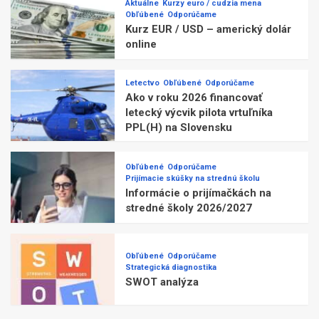
Aktuálne
Kurzy euro / cudzia mena
Obľúbené
Odporúčame
Kurz EUR / USD – americký dolár
online
Letectvo
Obľúbené
Odporúčame
Ako v roku 2026 financovať
letecký výcvik pilota vrtuľníka
PPL(H) na Slovensku
Obľúbené
Odporúčame
Prijímacie skúšky na strednú školu
Informácie o prijímačkách na
stredné školy 2026/2027
Obľúbené
Odporúčame
Strategická diagnostika
SWOT analýza