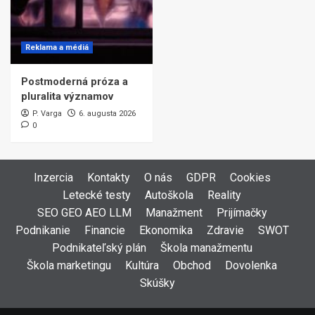
Reklama a médiá
Postmoderná próza a
pluralita významov
P. Varga
6. augusta 2026
0
Inzercia
Kontakty
O nás
GDPR
Cookies
Letecké testy
Autoškola
Reality
SEO GEO AEO LLM
Manažment
Prijímačky
Podnikanie
Financie
Ekonomika
Zdravie
SWOT
Podnikateľský plán
Škola manažmentu
Škola marketingu
Kultúra
Obchod
Dovolenka
Skúšky