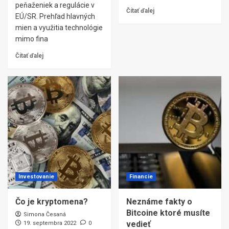
peňaženiek a regulácie v
Čítať ďalej
EÚ/SR. Prehľad hlavných
mien a využitia technológie
mimo fina
Čítať ďalej
Investovanie
Financie
Čo je kryptomena?
Neznáme fakty o
Bitcoine ktoré musíte
Simona Česaná
vedieť
19. septembra 2022
0