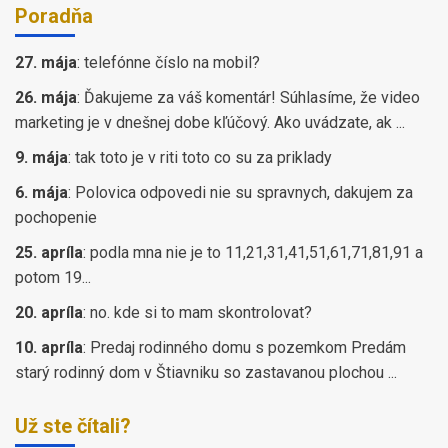
Poradňa
27. mája
:
telefónne číslo na mobil?
26. mája
:
Ďakujeme za váš komentár! Súhlasíme, že video
marketing je v dnešnej dobe kľúčový. Ako uvádzate, ak ...
9. mája
:
tak toto je v riti toto co su za priklady
6. mája
:
Polovica odpovedi nie su spravnych, dakujem za
pochopenie
25. apríla
:
podla mna nie je to 11,21,31,41,51,61,71,81,91 a
potom 19...
20. apríla
:
no. kde si to mam skontrolovat?
10. apríla
:
Predaj rodinného domu s pozemkom Predám
starý rodinný dom v Štiavniku so zastavanou plochou ...
Už ste čítali?