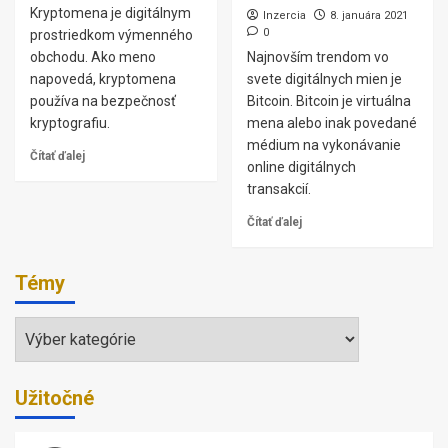
Kryptomena je digitálnym
Inzercia
8. januára 2021
0
prostriedkom výmenného
obchodu. Ako meno
Najnovším trendom vo
napovedá, kryptomena
svete digitálnych mien je
používa na bezpečnosť
Bitcoin. Bitcoin je virtuálna
kryptografiu.
mena alebo inak povedané
médium na vykonávanie
Čítať ďalej
online digitálnych
transakcií.
Čítať ďalej
Témy
Témy
Užitočné