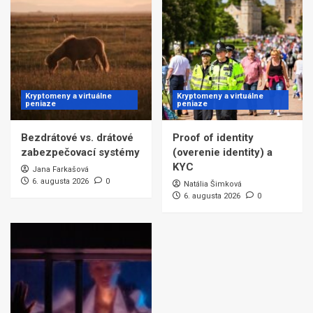
Kryptomeny a virtuálne
Kryptomeny a virtuálne
peniaze
peniaze
Bezdrátové vs. drátové
Proof of identity
zabezpečovací systémy
(overenie identity) a
KYC
Jana Farkašová
6. augusta 2026
0
Natália Šimková
6. augusta 2026
0