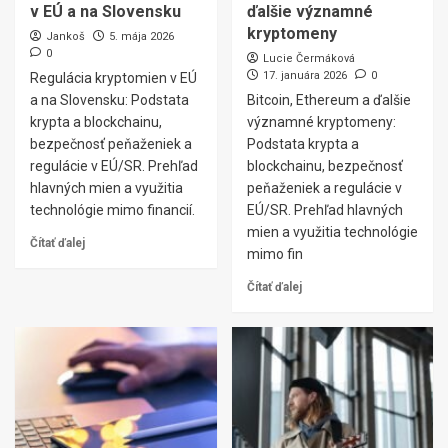
v EÚ a na Slovensku
ďalšie významné
kryptomeny
Jankoš
5. mája 2026
0
Lucie Čermáková
17. januára 2026
0
Regulácia kryptomien v EÚ
a na Slovensku: Podstata
Bitcoin, Ethereum a ďalšie
krypta a blockchainu,
významné kryptomeny:
bezpečnosť peňaženiek a
Podstata krypta a
regulácie v EÚ/SR. Prehľad
blockchainu, bezpečnosť
hlavných mien a využitia
peňaženiek a regulácie v
technológie mimo financií.
EÚ/SR. Prehľad hlavných
mien a využitia technológie
Čítať ďalej
mimo fin
Čítať ďalej