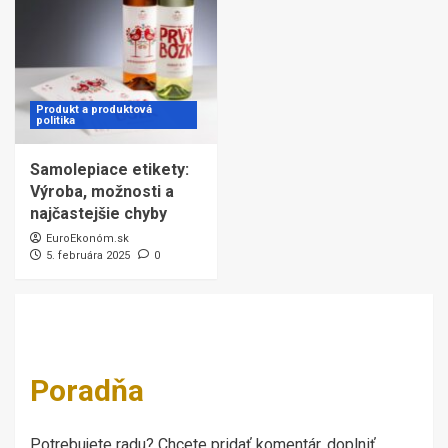
Produkt a produktová
politika
Samolepiace etikety:
Výroba, možnosti a
najčastejšie chyby
EuroEkonóm.sk
5. februára 2025
0
Poradňa
Potrebujete radu? Chcete pridať komentár, doplniť