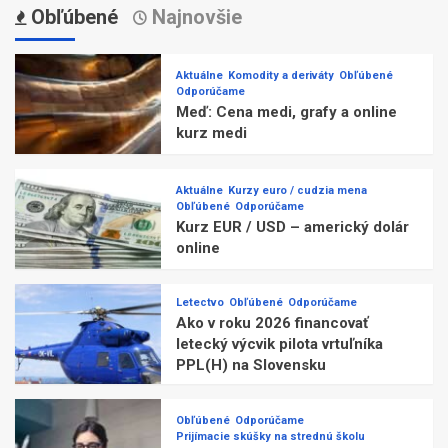
Obľúbené
Najnovšie
Aktuálne
Komodity a deriváty
Obľúbené
Odporúčame
Meď: Cena medi, grafy a online
kurz medi
Aktuálne
Kurzy euro / cudzia mena
Obľúbené
Odporúčame
Kurz EUR / USD – americký dolár
online
Letectvo
Obľúbené
Odporúčame
Ako v roku 2026 financovať
letecký výcvik pilota vrtuľníka
PPL(H) na Slovensku
Obľúbené
Odporúčame
Prijímacie skúšky na strednú školu