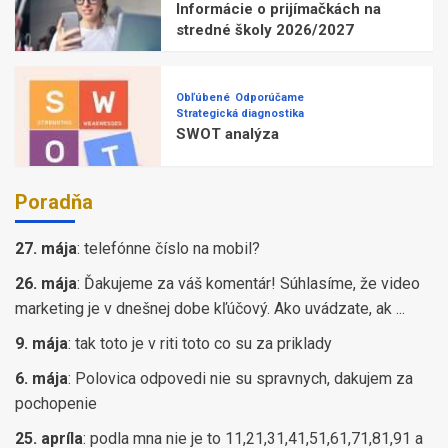
Informácie o prijímačkách na
stredné školy 2026/2027
Obľúbené
Odporúčame
Strategická diagnostika
SWOT analýza
Poradňa
27. mája
:
telefónne číslo na mobil?
26. mája
:
Ďakujeme za váš komentár! Súhlasíme, že video
marketing je v dnešnej dobe kľúčový. Ako uvádzate, ak ...
9. mája
:
tak toto je v riti toto co su za priklady
6. mája
:
Polovica odpovedi nie su spravnych, dakujem za
pochopenie
25. apríla
:
podla mna nie je to 11,21,31,41,51,61,71,81,91 a