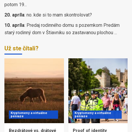
potom 19...
20. apríla
:
no. kde si to mam skontrolovat?
10. apríla
:
Predaj rodinného domu s pozemkom Predám
starý rodinný dom v Štiavniku so zastavanou plochou ...
Už ste čítali?
Kryptomeny a virtuálne
Kryptomeny a virtuálne
peniaze
peniaze
Bezdrátové vs. drátové
Proof of identity