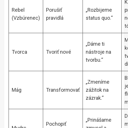
K
Rebel
Porušiť
„Rozbijeme
p
(Vzbúrenec)
pravidlá
status quo.“
n
t
M
„Dáme ti
k
Tvorca
Tvoriť nové
nástroje na
t
tvorbu.“
d
B
„Zmeníme
j
Mág
Transformovať
zážitok na
f
zázrak.“
m
D
„Prinášame
Pochopiť
m
Mudrc
zmysel a