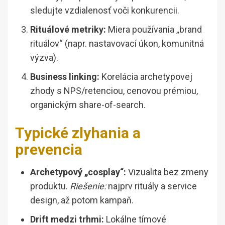
sledujte vzdialenosť voči konkurencii.
Rituálové metriky:
Miera používania „brand
rituálov“ (napr. nastavovací úkon, komunitná
výzva).
Business linking:
Korelácia archetypovej
zhody s NPS/retenciou, cenovou prémiou,
organickým share-of-search.
Typické zlyhania a
prevencia
Archetypový „cosplay“:
Vizualita bez zmeny
produktu.
Riešenie:
najprv rituály a service
design, až potom kampaň.
Drift medzi trhmi:
Lokálne tímové