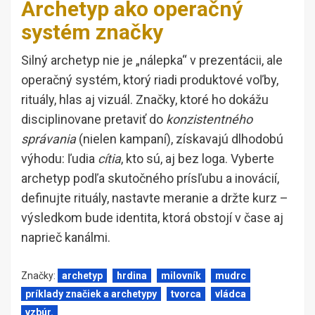
Archetyp ako operačný
systém značky
Silný archetyp nie je „nálepka“ v prezentácii, ale
operačný systém, ktorý riadi produktové voľby,
rituály, hlas aj vizuál. Značky, ktoré ho dokážu
disciplinovane pretaviť do
konzistentného
správania
(nielen kampaní), získavajú dlhodobú
výhodu: ľudia
cítia
, kto sú, aj bez loga. Vyberte
archetyp podľa skutočného prísľubu a inovácií,
definujte rituály, nastavte meranie a držte kurz –
výsledkom bude identita, ktorá obstojí v čase aj
naprieč kanálmi.
Značky:
archetyp
hrdina
milovník
mudrc
príklady značiek a archetypy
tvorca
vládca
vzbúr.