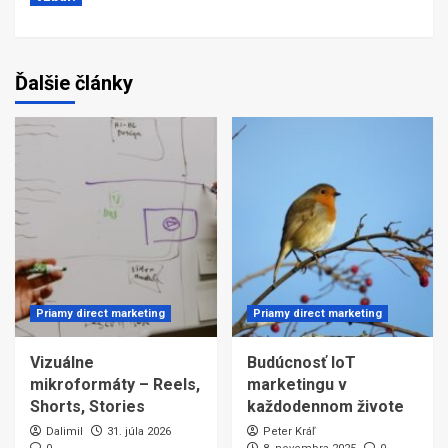
Ďalšie články
Priamy direct marketing
Priamy direct marketing
Vizuálne
Budúcnosť IoT
mikroformáty – Reels,
marketingu v
Shorts, Stories
každodennom živote
Dalimil
31. júla 2026
Peter Kráľ