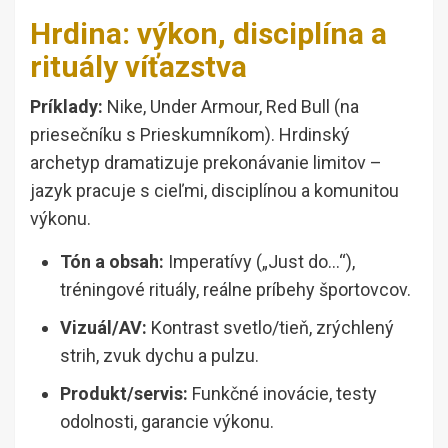
Hrdina: výkon, disciplína a
rituály víťazstva
Príklady:
Nike, Under Armour, Red Bull (na
priesečníku s Prieskumníkom). Hrdinský
archetyp dramatizuje prekonávanie limitov –
jazyk pracuje s cieľmi, disciplínou a komunitou
výkonu.
Tón a obsah:
Imperatívy („Just do…“),
tréningové rituály, reálne príbehy športovcov.
Vizuál/AV:
Kontrast svetlo/tieň, zrýchlený
strih, zvuk dychu a pulzu.
Produkt/servis:
Funkčné inovácie, testy
odolnosti, garancie výkonu.