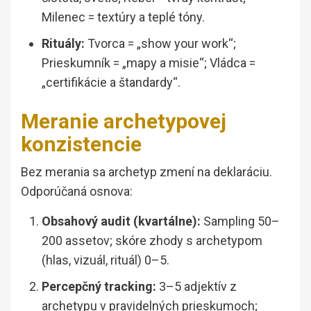
Milenec = textúry a teplé tóny.
Rituály:
Tvorca = „show your work“;
Prieskumník = „mapy a misie“; Vládca =
„certifikácie a štandardy“.
Meranie archetypovej
konzistencie
Bez merania sa archetyp zmení na deklaráciu.
Odporúčaná osnova:
Obsahový audit (kvartálne):
Sampling 50–
200 assetov; skóre zhody s archetypom
(hlas, vizuál, rituál) 0–5.
Percepčný tracking:
3–5 adjektív z
archetypu v pravidelných prieskumoch;