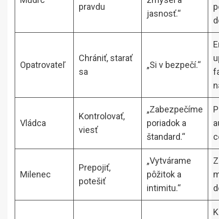
pravdu
p
jasnosť.“
d
E
Chrániť, starať
u
Opatrovateľ
„Si v bezpečí.“
sa
f
n
„Zabezpečíme
P
Kontrolovať,
Vládca
poriadok a
a
viesť
štandard.“
c
„Vytvárame
Z
Prepojiť,
Milenec
pôžitok a
m
potešiť
intimitu.“
d
K