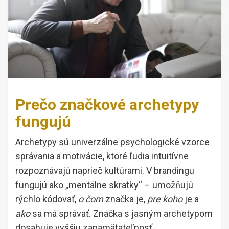
Prečo značkové archetypy
fungujú
Archetypy sú univerzálne psychologické vzorce
správania a motivácie, ktoré ľudia intuitívne
rozpoznávajú naprieč kultúrami. V brandingu
fungujú ako „mentálne skratky“ – umožňujú
rýchlo kódovať,
o čom
značka je,
pre koho
je a
ako
sa má správať. Značka s jasným archetypom
dosahuje vyššiu zapamätateľnosť,