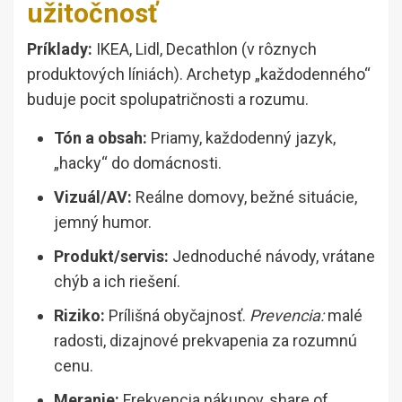
užitočnosť
Príklady:
IKEA, Lidl, Decathlon (v rôznych
produktových líniách). Archetyp „každodenného“
buduje pocit spolupatričnosti a rozumu.
Tón a obsah:
Priamy, každodenný jazyk,
„hacky“ do domácnosti.
Vizuál/AV:
Reálne domovy, bežné situácie,
jemný humor.
Produkt/servis:
Jednoduché návody, vrátane
chýb a ich riešení.
Riziko:
Prílišná obyčajnosť.
Prevencia:
malé
radosti, dizajnové prekvapenia za rozumnú
cenu.
Meranie:
Frekvencia nákupov, share of