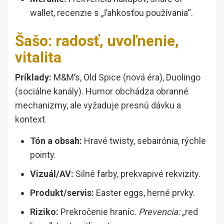
wallet, recenzie s „ľahkosťou používania“.
Šašo: radosť, uvoľnenie,
vitalita
Príklady:
M&M’s, Old Spice (nová éra), Duolingo
(sociálne kanály). Humor obchádza obranné
mechanizmy, ale vyžaduje presnú dávku a
kontext.
Tón a obsah:
Hravé twisty, sebairónia, rýchle
pointy.
Vizuál/AV:
Silné farby, prekvapivé rekvizity.
Produkt/servis:
Easter eggs, herné prvky.
Riziko:
Prekročenie hraníc.
Prevencia:
„red