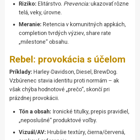
Riziko:
Elitárstvo.
Prevencia:
ukazovať rôzne
telá, veky, úrovne.
Meranie:
Retencia v komunitných appkách,
completion tvrdých výziev, share rate
„milestone“ obsahu.
Rebel: provokácia s účelom
Príklady:
Harley-Davidson, Diesel, BrewDog.
Vzbúrenec stavia identitu proti normám – ak
však chýba hodnotové „prečo“, skončí pri
prázdnej provokácii.
Tón a obsah:
Ironické titulky, prepis pravidiel,
„neposlušné“ produktové voľby.
Vizuál/AV:
Hrubšie textúry, čierna/červená,