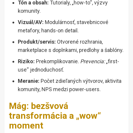
Tón a obsah:
Tutorialy, „how-to“, výzvy
komunity.
Vizuál/AV:
Modulárnosť, stavebnicové
metafory, hands-on detail.
Produkt/servis:
Otvorené rozhrania,
marketplace s doplnkami, predlohy a šablóny.
Riziko:
Prekomplikovanie.
Prevencia:
„first-
use“ jednoduchosť.
Meranie:
Počet zdieľaných výtvorov, aktivita
komunity, NPS medzi power-users.
Mág: bezšvová
transformácia a „wow“
moment