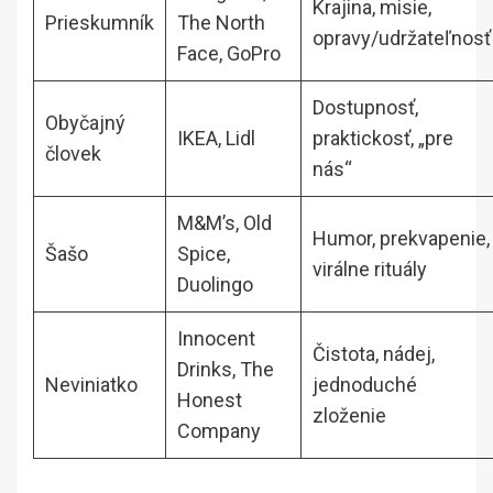
Krajina, misie,
Prieskumník
The North
opravy/udržateľnosť
Face, GoPro
Dostupnosť,
Obyčajný
IKEA, Lidl
praktickosť, „pre
človek
nás“
M&M’s, Old
Humor, prekvapenie,
Šašo
Spice,
virálne rituály
Duolingo
Innocent
Čistota, nádej,
Drinks, The
Neviniatko
jednoduché
Honest
zloženie
Company