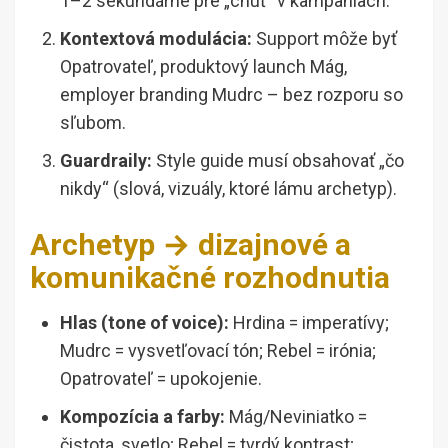
1–2 sekundárne pre „chuť“ v kampaniach.
Kontextová modulácia:
Support môže byť
Opatrovateľ, produktový launch Mág,
employer branding Mudrc – bez rozporu so
sľubom.
Guardraily:
Style guide musí obsahovať „čo
nikdy“ (slová, vizuály, ktoré lámu archetyp).
Archetyp → dizajnové a
komunikačné rozhodnutia
Hlas (tone of voice):
Hrdina = imperatívy;
Mudrc = vysvetľovací tón; Rebel = irónia;
Opatrovateľ = upokojenie.
Kompozícia a farby:
Mág/Neviniatko =
čistota, svetlo; Rebel = tvrdý kontrast;