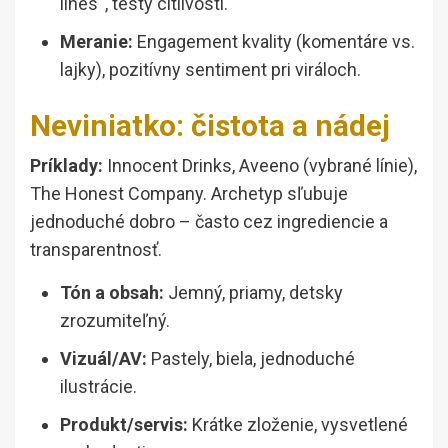
lines“, testy citlivosti.
Meranie:
Engagement kvality (komentáre vs.
lajky), pozitívny sentiment pri viráloch.
Neviniatko: čistota a nádej
Príklady:
Innocent Drinks, Aveeno (vybrané línie),
The Honest Company. Archetyp sľubuje
jednoduché dobro – často cez ingrediencie a
transparentnosť.
Tón a obsah:
Jemný, priamy, detsky
zrozumiteľný.
Vizuál/AV:
Pastely, biela, jednoduché
ilustrácie.
Produkt/servis:
Krátke zloženie, vysvetlené