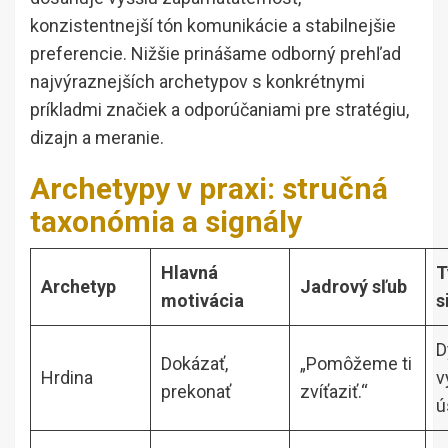
konzistentnejší tón komunikácie a stabilnejšie
preferencie. Nižšie prinášame odborný prehľad
najvýraznejších archetypov s konkrétnymi
príkladmi značiek a odporúčaniami pre stratégiu,
dizajn a meranie.
Archetypy v praxi: stručná
taxonómia a signály
Hlavná
T
Archetyp
Jadrový sľub
motivácia
s
D
Dokázať,
„Pomôžeme ti
Hrdina
v
prekonať
zvíťaziť.“
ú