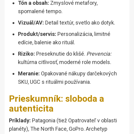
Tón a obsah:
Zmyslové metafory,
spomalené tempo.
Vizuál/AV:
Detail textúr, svetlo ako dotyk.
Produkt/servis:
Personalizácia, limitné
edície, balenie ako rituál.
Riziko:
Preseknutie do klišé.
Prevencia:
kultúrna citlivosť, moderné role models.
Meranie:
Opakované nákupy darčekových
SKU, UGC s rituálmi používania.
Prieskumník: sloboda a
autenticita
Príklady:
Patagonia (tiež Opatrovateľ v oblasti
planéty), The North Face, GoPro. Archetyp