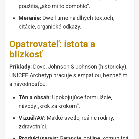
použitia, „ako mi to pomohlo“.
Meranie:
Dwell time na dlhých textoch,
citácie, organické odkazy.
Opatrovateľ: istota a
blízkosť
Príklady:
Dove, Johnson & Johnson (historicky),
UNICEF. Archetyp pracuje s empatiou, bezpečím
a návodnosťou.
Tón a obsah:
Upokojujúce formulácie,
návody „krok za krokom“.
Vizuál/AV:
Mäkké svetlo, reálne rodiny,
zdravotníci.
Produkt/servis:
Garancie, hotline, komunitná