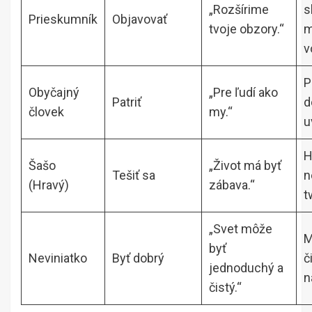
„Rozšírime
s
Prieskumník
Objavovať
tvoje obzory.“
m
v
P
Obyčajný
„Pre ľudí ako
Patriť
d
človek
my.“
u
H
Šašo
„Život má byť
Tešiť sa
n
(Hravý)
zábava.“
t
„Svet môže
M
byť
Neviniatko
Byť dobrý
č
jednoduchý a
n
čistý.“