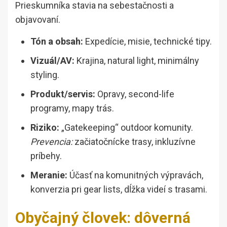
Prieskumníka stavia na sebestačnosti a
objavovaní.
Tón a obsah:
Expedície, misie, technické tipy.
Vizuál/AV:
Krajina, natural light, minimálny
styling.
Produkt/servis:
Opravy, second-life
programy, mapy trás.
Riziko:
„Gatekeeping“ outdoor komunity.
Prevencia:
začiatočnícke trasy, inkluzívne
príbehy.
Meranie:
Účasť na komunitných výpravách,
konverzia pri gear lists, dĺžka videí s trasami.
Obyčajný človek: dôverná