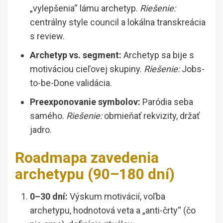
„vylepšenia“ lámu archetyp.
Riešenie:
centrálny style council a lokálna transkreácia
s review.
Archetyp vs. segment:
Archetyp sa bije s
motiváciou cieľovej skupiny.
Riešenie:
Jobs-
to-be-Done validácia.
Preexponovanie symbolov:
Paródia seba
samého.
Riešenie:
obmieňať rekvizity, držať
jadro.
Roadmapa zavedenia
archetypu (90–180 dní)
0–30 dní:
Výskum motivácií, voľba
archetypu, hodnotová veta a „anti-črty“ (čo