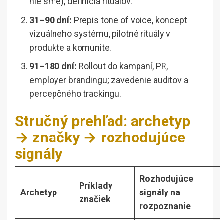
nie sme), definícia rituálov.
31–90 dní:
Prepis tone of voice, koncept
vizuálneho systému, pilotné rituály v
produkte a komunite.
91–180 dní:
Rollout do kampaní, PR,
employer brandingu; zavedenie auditov a
percepčného trackingu.
Stručný prehľad: archetyp
→ značky → rozhodujúce
signály
Rozhodujúce
Príklady
Archetyp
signály na
značiek
rozpoznanie