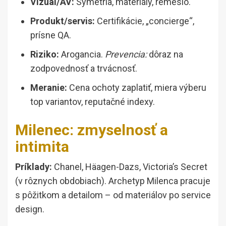
Vizuál/AV:
Symetria, materiály, remeslo.
Produkt/servis:
Certifikácie, „concierge“,
prísne QA.
Riziko:
Arogancia.
Prevencia:
dôraz na
zodpovednosť a trvácnosť.
Meranie:
Cena ochoty zaplatiť, miera výberu
top variantov, reputačné indexy.
Milenec: zmyselnosť a
intimita
Príklady:
Chanel, Häagen-Dazs, Victoria’s Secret
(v rôznych obdobiach). Archetyp Milenca pracuje
s pôžitkom a detailom – od materiálov po service
design.