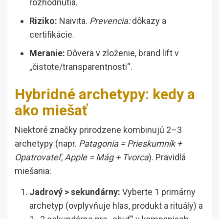
rozhodnutia.
Riziko:
Naivita.
Prevencia:
dôkazy a
certifikácie.
Meranie:
Dôvera v zloženie, brand lift v
„čistote/transparentnosti“.
Hybridné archetypy: kedy a
ako miešať
Niektoré značky prirodzene kombinujú 2–3
archetypy (napr.
Patagonia = Prieskumník +
Opatrovateľ
,
Apple = Mág + Tvorca
). Pravidlá
miešania:
Jadrový > sekundárny:
Vyberte 1 primárny
archetyp (ovplyvňuje hlas, produkt a rituály) a