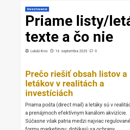
Investovanie
Priame listy/let
texte a čo nie
Lukáš Kroc
16. septembra 2025
0
Prečo riešiť obsah listov a
letákov v realitách a
investíciách
Priama pošta (direct mail) a letáky sú v realitá
a prenájmoch efektívnym kanálom akvizície.
Súčasne však patria medzi najviac regulovan
formy marketingu: dotýkajú sa ochrany