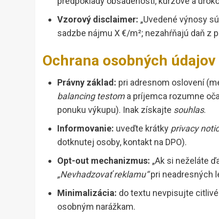
predpoklady obsadenosti, kurzové a úrokov
Vzorový disclaimer:
„Uvedené výnosy sú i
sadzbe nájmu X €/m²; nezahŕňajú daň z pr
Ochrana osobných údajov 
Právny základ:
pri adresnom oslovení (me
balancing testom
a príjemca rozumne očaká
ponuku výkupu). Inak získajte
souhlas
.
Informovanie:
uveďte krátky
privacy noti
dotknutej osoby, kontakt na DPO).
Opt-out mechanizmus:
„Ak si neželáte ďa
„Nevhadzovať reklamu“
pri neadresných l
Minimalizácia:
do textu nevpisujte citlivé
osobným narážkam.