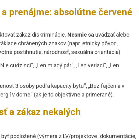
í a prenájme: absolútne červené
ktovať zákaz diskriminácie.
Nesmie sa
uvádzať alebo
základe chránených znakov (napr. etnický pôvod,
votné postihnutie, národnosť, sexuálna orientácia).
Nie cudzinci“, „Len mladý pár“, „Len veriaci“, „Len
nosť 3 osoby podľa kapacity bytu“, „Bez fajčenia v
lergií v dome“ (ak je to objektívne a primerané).
sť a zákaz nekalých
 byť podložené (výmera z LV/projektovej dokumentácie,