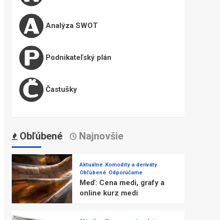
Analýza SWOT
Podnikateľský plán
Častušky
Obľúbené
Najnovšie
Aktuálne
Komodity a deriváty
Obľúbené
Odporúčame
Meď: Cena medi, grafy a
online kurz medi