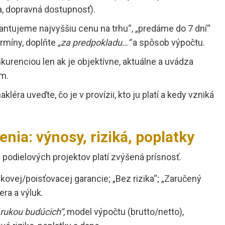
a, dopravná dostupnosť).
antujeme najvyššiu cenu na trhu“, „predáme do 7 dní“
rmíny, doplňte
„za predpokladu…“
a spôsob výpočtu.
urenciou len ak je objektívne, aktuálne a uvádza
ám.
kléra uveďte, čo je v provízii, kto ju platí a kedy vzniká
nia: výnosy, riziká, poplatky
 podielových projektov platí zvýšená prísnosť.
ovej/poisťovacej garancie; „Bez rizika“; „Zaručený
ra a výluk.
árukou budúcich“
, model výpočtu (brutto/netto),