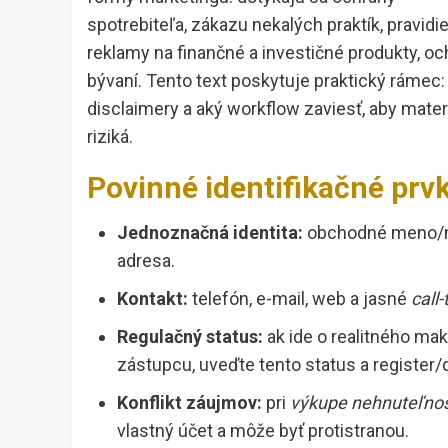
spotrebiteľa, zákazu nekalých praktík, pravidie
reklamy na finančné a investičné produkty, o
bývaní. Tento text poskytuje praktický rámec
disclaimery a aký workflow zaviesť, aby mater
riziká.
Povinné identifikačné prvk
Jednoznačná identita:
obchodné meno/náz
adresa.
Kontakt:
telefón, e-mail, web a jasné
call-
Regulačný status:
ak ide o realitného mak
zástupcu, uveďte tento status a register/
Konflikt záujmov:
pri
výkupe nehnuteľnos
vlastný účet a môže byť protistranou.