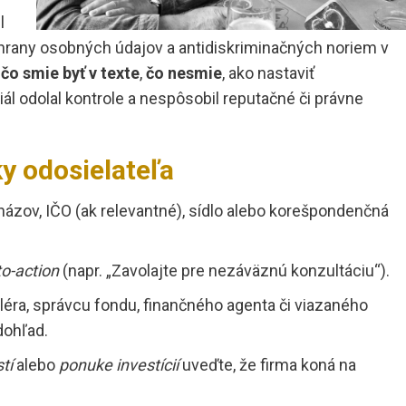
l
chrany osobných údajov a antidiskriminačných noriem v
:
čo smie byť v texte
,
čo nesmie
, ako nastaviť
iál odolal kontrole a nespôsobil reputačné či právne
y odosielateľa
ov, IČO (ak relevantné), sídlo alebo korešpondenčná
to-action
(napr. „Zavolajte pre nezáväznú konzultáciu“).
léra, správcu fondu, finančného agenta či viazaného
dohľad.
tí
alebo
ponuke investícií
uveďte, že firma koná na