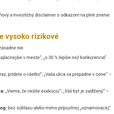
.
ový a investičný disclaimer s odkazom na plné znenie
e vysoko rizikové
ásadne nie.
ajlacnejšie v meste“, „o 30 % lepšie než konkurencia“
az, prídete o všetko“; „Vaša ulica sa prepadne v cene“ –
a:
„Vieme, že riešite exekúciu“; „Váš byt je zadlžený“ –
log:
bez súhlasu alebo mimo prípustnej „oznamovacej“