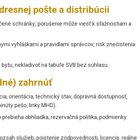
dresnej pošte a distribúcii
ené schránky; porušenie môže viesť k sťažnostiam a
mi vyhláškami a pravidlami správcov; risk znečistenia
bytu, nekladivoť na tabuľe SVB bez súhlasu.
odné) zahrnúť
ia, orientácia, technický stav, dopravná dostupnosť,
inúty pešo, linky MHD).
 prebieha obhliadka, rezervačná politika, podmienky
ozsah služieb, poistenie zodpovednosti, licencie, reálne