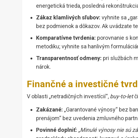
energetická trieda, posledná rekonštrukci
Zákaz klamlivých sľubov:
vyhnite sa „gar
bez podmienok a dôkazov. Ak uvádzate te
Komparatívne tvrdenia:
porovnanie s konk
metodiku; vyhnite sa hanlivým formuláci
Transparentnosť odmeny:
pri službách ma
nárok.
Finančné a investičné tvrde
V oblasti „netradičných investícií“,
buy-to-let
či
Zakázané:
„Garantované výnosy“ bez bank
prenájom“ bez uvedenia zmluvného partne
Povinné doplniť:
„Minulé výnosy nie sú z