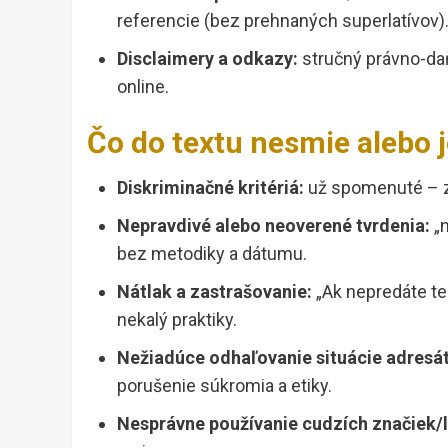
referencie (bez prehnaných superlatívov)
Disclaimery a odkazy:
stručný právno-daň
online.
Čo do textu nesmie alebo j
Diskriminačné kritériá:
už spomenuté – z
Nepravdivé alebo neoverené tvrdenia:
„n
bez metodiky a dátumu.
Nátlak a zastrašovanie:
„Ak nepredáte ter
nekalý praktiky.
Nežiadúce odhaľovanie situácie adresát
porušenie súkromia a etiky.
Nesprávne používanie cudzích značiek/