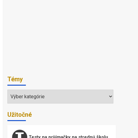
Témy
Témy
Užitočné
Testy na prijímačky na strednú školu