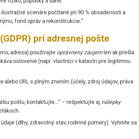
é riziko, poplatky a dane.
lustračné scenáre počítané pri 90 % obsadenosti a
íjmu, fond opráv a rekonštrukcie.“
(GDPR) pri adresnej pošte
no, adresa) používajte
oprávnený záujem
len ak prešla
va oslovenie (napr. vlastníci v katastri pre legitímnu
ce
alebo URL s plným znením (účely, zdroj údajov, práva
lšiu poštu, kontaktujte…“ – rešpektujte aj
nálepky
etákoch.
 údaje (dlhy, zdravotný stav, rodinné pomery). Vyhnite sa