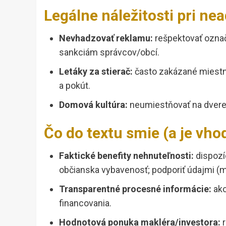
Legálne náležitosti pri nea
Nevhadzovať reklamu:
rešpektovať označ
sankciám správcov/obcí.
Letáky za stierač:
často zakázané miestny
a pokút.
Domová kultúra:
neumiestňovať na dvere 
Čo do textu smie (a je vh
Faktické benefity nehnuteľnosti:
dispozíc
občianska vybavenosť; podporiť údajmi (m
Transparentné procesné informácie:
ako
financovania.
Hodnotová ponuka makléra/investora:
r