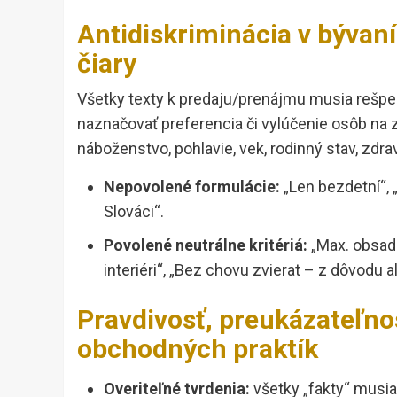
Antidiskriminácia v bývan
čiary
Všetky texty k predaju/prenájmu musia rešpe
naznačovať preferencia či vylúčenie osôb na 
náboženstvo, pohlavie, vek, rodinný stav, zdra
Nepovolené formulácie:
„Len bezdetní“, „
Slováci“.
Povolené neutrálne kritériá:
„Max. obsade
interiéri“, „Bez chovu zvierat – z dôvodu a
Pravdivosť, preukázateľno
obchodných praktík
Overiteľné tvrdenia:
všetky „fakty“ musia