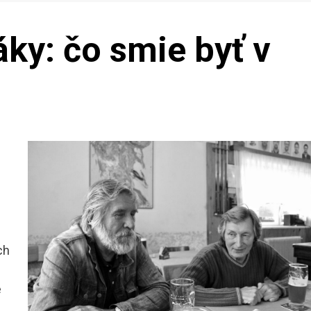
áky: čo smie byť v
ch
é