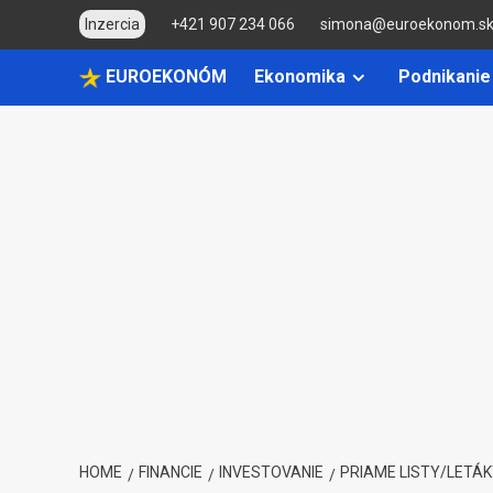
Skip
Inzercia
+421 907 234 066
simona@euroekonom.s
to
content
EUROEKONÓM
Ekonomika
Podnikanie
HOME
FINANCIE
INVESTOVANIE
PRIAME LISTY/LETÁKY