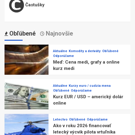
Častušky
Obľúbené
Najnovšie
Aktuálne
Komodity a deriváty
Obľúbené
Odporúčame
Meď: Cena medi, grafy a online
kurz medi
Aktuálne
Kurzy euro / cudzia mena
Obľúbené
Odporúčame
Kurz EUR / USD – americký dolár
online
Letectvo
Obľúbené
Odporúčame
Ako v roku 2026 financovať
letecký výcvik pilota vrtuľníka