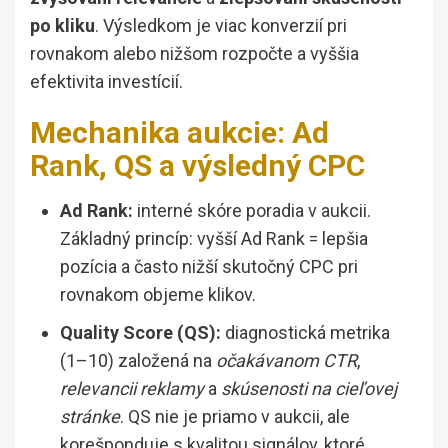
po kliku
. Výsledkom je viac konverzií pri
rovnakom alebo nižšom rozpočte a vyššia
efektivita investícií.
Mechanika aukcie: Ad
Rank, QS a výsledný CPC
Ad Rank:
interné skóre poradia v aukcii.
Základný princíp: vyšší Ad Rank = lepšia
pozícia a často nižší skutočný CPC pri
rovnakom objeme klikov.
Quality Score (QS):
diagnostická metrika
(1–10) založená na
očakávanom CTR
,
relevancii reklamy
a
skúsenosti na cieľovej
stránke
. QS nie je priamo v aukcii, ale
korešponduje s kvalitou signálov, ktoré