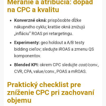
Meranie a atribúcia: dopad
na CPC a kvalitu
Konverzné okná:
prispôsobte dĺžke
nákupného cyklu; kratšie okná znižujú
„infláciu“ ROAS pri retargetingu.
Experimenty:
geo holdout a A/B testy
bidding cieľov; sledujte iROAS a zmenu QS
komponentov.
Blended KPI:
okrem CPC sledujte
cost/conv.
,
CVR, CPA, value/conv., POAS a mROAS.
Praktický checklist pre
zníženie CPC pri zachovaní
objemu