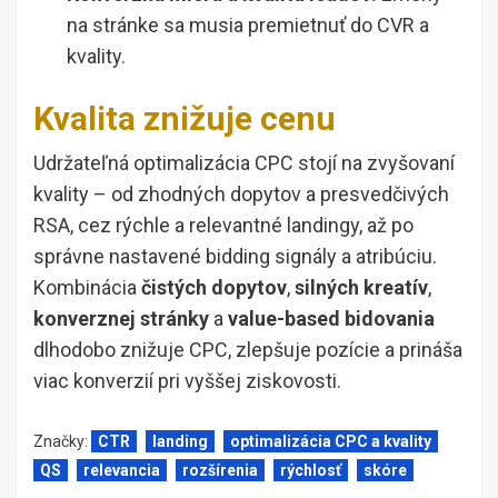
na stránke sa musia premietnuť do CVR a
kvality.
Kvalita znižuje cenu
Udržateľná optimalizácia CPC stojí na zvyšovaní
kvality – od zhodných dopytov a presvedčivých
RSA, cez rýchle a relevantné landingy, až po
správne nastavené bidding signály a atribúciu.
Kombinácia
čistých dopytov
,
silných kreatív
,
konverznej stránky
a
value-based bidovania
dlhodobo znižuje CPC, zlepšuje pozície a prináša
viac konverzií pri vyššej ziskovosti.
Značky:
CTR
landing
optimalizácia CPC a kvality
QS
relevancia
rozšírenia
rýchlosť
skóre