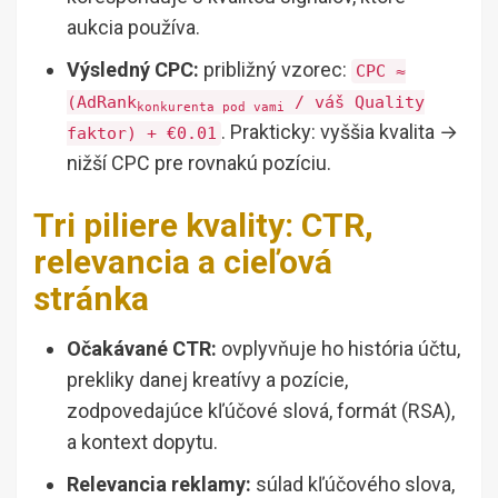
aukcia používa.
Výsledný CPC:
približný vzorec:
CPC ≈
(AdRank
/ váš Quality
konkurenta pod vami
. Prakticky: vyššia kvalita →
faktor) + €0.01
nižší CPC pre rovnakú pozíciu.
Tri piliere kvality: CTR,
relevancia a cieľová
stránka
Očakávané CTR:
ovplyvňuje ho história účtu,
prekliky danej kreatívy a pozície,
zodpovedajúce kľúčové slová, formát (RSA),
a kontext dopytu.
Relevancia reklamy:
súlad kľúčového slova,