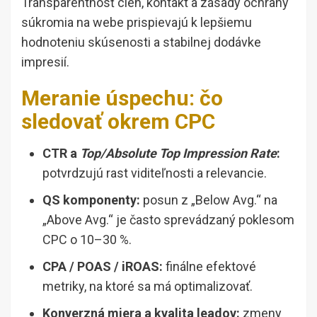
Transparentnosť cien, kontakt a zásady ochrany
súkromia na webe prispievajú k lepšiemu
hodnoteniu skúsenosti a stabilnej dodávke
impresií.
Meranie úspechu: čo
sledovať okrem CPC
CTR a
Top/Absolute Top Impression Rate
:
potvrdzujú rast viditeľnosti a relevancie.
QS komponenty:
posun z „Below Avg.“ na
„Above Avg.“ je často sprevádzaný poklesom
CPC o 10–30 %.
CPA / POAS / iROAS:
finálne efektové
metriky, na ktoré sa má optimalizovať.
Konverzná miera a kvalita leadov:
zmeny