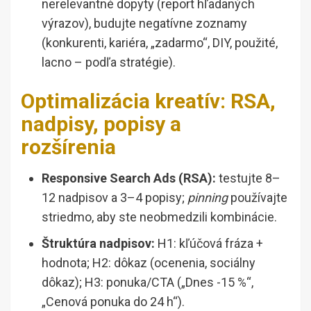
nerelevantné dopyty (report hľadaných
výrazov), budujte negatívne zoznamy
(konkurenti, kariéra, „zadarmo“, DIY, použité,
lacno – podľa stratégie).
Optimalizácia kreatív: RSA,
nadpisy, popisy a
rozšírenia
Responsive Search Ads (RSA):
testujte 8–
12 nadpisov a 3–4 popisy;
pinning
používajte
striedmo, aby ste neobmedzili kombinácie.
Štruktúra nadpisov:
H1: kľúčová fráza +
hodnota; H2: dôkaz (ocenenia, sociálny
dôkaz); H3: ponuka/CTA („Dnes -15 %“,
„Cenová ponuka do 24 h“).