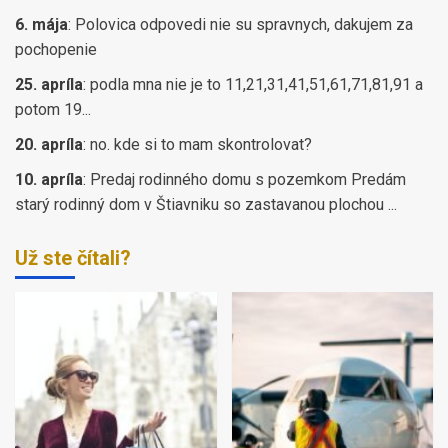
6. mája
:
Polovica odpovedi nie su spravnych, dakujem za
pochopenie
25. apríla
:
podla mna nie je to 11,21,31,41,51,61,71,81,91 a
potom 19...
20. apríla
:
no. kde si to mam skontrolovat?
10. apríla
:
Predaj rodinného domu s pozemkom Predám
starý rodinný dom v Štiavniku so zastavanou plochou ...
Už ste čítali?