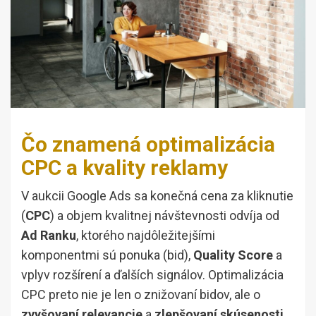
Čo znamená optimalizácia
CPC a kvality reklamy
V aukcii Google Ads sa konečná cena za kliknutie
(
CPC
) a objem kvalitnej návštevnosti odvíja od
Ad Ranku
, ktorého najdôležitejšími
komponentmi sú ponuka (bid),
Quality Score
a
vplyv rozšírení a ďalších signálov. Optimalizácia
CPC preto nie je len o znižovaní bidov, ale o
zvyšovaní relevancie
a
zlepšovaní skúsenosti