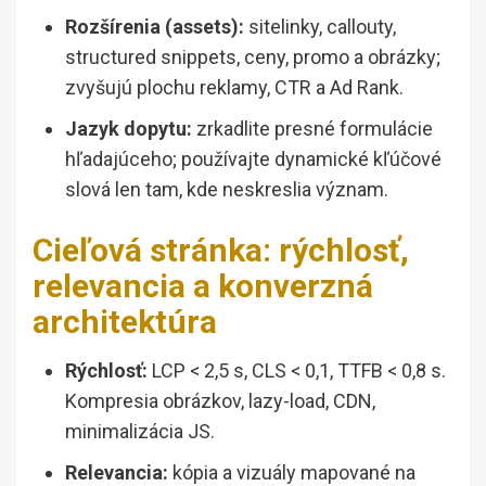
Rozšírenia (assets):
sitelinky, callouty,
structured snippets, ceny, promo a obrázky;
zvyšujú plochu reklamy, CTR a Ad Rank.
Jazyk dopytu:
zrkadlite presné formulácie
hľadajúceho; používajte dynamické kľúčové
slová len tam, kde neskreslia význam.
Cieľová stránka: rýchlosť,
relevancia a konverzná
architektúra
Rýchlosť:
LCP < 2,5 s, CLS < 0,1, TTFB < 0,8 s.
Kompresia obrázkov, lazy-load, CDN,
minimalizácia JS.
Relevancia:
kópia a vizuály mapované na