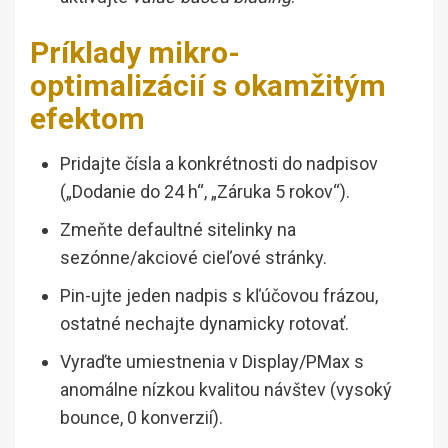
Príklady mikro-
optimalizácií s okamžitým
efektom
Pridajte čísla a konkrétnosti do nadpisov
(„Dodanie do 24 h“, „Záruka 5 rokov“).
Zmeňte defaultné sitelinky na
sezónne/akciové cieľové stránky.
Pin-ujte jeden nadpis s kľúčovou frázou,
ostatné nechajte dynamicky rotovať.
Vyraďte umiestnenia v Display/PMax s
anomálne nízkou kvalitou návštev (vysoký
bounce, 0 konverzií).