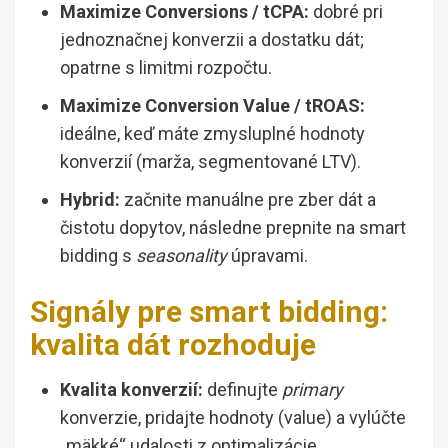
Maximize Conversions / tCPA:
dobré pri
jednoznačnej konverzii a dostatku dát;
opatrne s limitmi rozpočtu.
Maximize Conversion Value / tROAS:
ideálne, keď máte zmysluplné hodnoty
konverzií (marža, segmentované LTV).
Hybrid:
začnite manuálne pre zber dát a
čistotu dopytov, následne prepnite na smart
bidding s
seasonality
úpravami.
Signály pre smart bidding:
kvalita dát rozhoduje
Kvalita konverzií:
definujte
primary
konverzie, pridajte hodnoty (value) a vylúčte
„mäkké“ udalosti z optimalizácie.