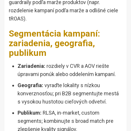
guardraily podľa marže produktov (napr.
rozdelenie kampaní podľa marže a odlišné ciele
tROAS).
Segmentácia kampaní:
zariadenia, geografia,
publikum
Zariadenia:
rozdiely v CVR a AOV riešte
úpravami ponúk alebo oddelením kampaní.
Geografia:
vyraďte lokality s nízkou
konverznosťou; pri B2B segmentujte mestá
s vysokou hustotou cieľových odvetví.
Publikum:
RLSA, in-market, custom
segments; kombinujte s broad match pre
zlepšenie kvality signálov.