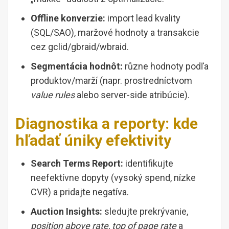
Offline konverzie:
import lead kvality
(SQL/SAO), maržové hodnoty a transakcie
cez gclid/gbraid/wbraid.
Segmentácia hodnôt:
různe hodnoty podľa
produktov/marží (napr. prostredníctvom
value rules
alebo server-side atribúcie).
Diagnostika a reporty: kde
hľadať úniky efektivity
Search Terms Report:
identifikujte
neefektívne dopyty (vysoký spend, nízke
CVR) a pridajte negatíva.
Auction Insights:
sledujte prekrývanie,
position above rate
,
top of page rate
a