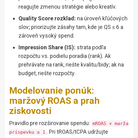
reagujte zmenou stratégie alebo kreatív.
Quality Score rozklad:
na úroveň kľúčových
slov; priorizujte zásahy tam, kde je QS ≤ 6 a
zároveň vysoký spend.
Impression Share (IS):
strata podľa
rozpočtu vs. podielu poradia (rank). Ak
prehrávate na rank, riešte kvalitu/bidy; ak na
budget, riešte rozpočty.
Modelovanie ponúk:
maržový ROAS a prah
ziskovosti
Pravidlo pre rozširovanie spendu:
mROAS × marža
. Pri tROAS/tCPA udržujte
príspevku ≥ 1