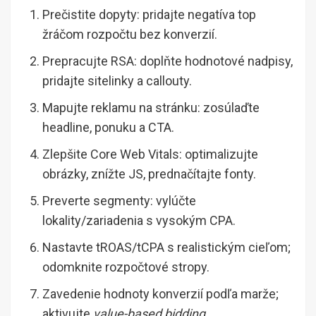
Prečistite dopyty: pridajte negatíva top
žráčom rozpočtu bez konverzií.
Prepracujte RSA: doplňte hodnotové nadpisy,
pridajte sitelinky a callouty.
Mapujte reklamu na stránku: zosúlaďte
headline, ponuku a CTA.
Zlepšite Core Web Vitals: optimalizujte
obrázky, znížte JS, prednačítajte fonty.
Preverte segmenty: vylúčte
lokality/zariadenia s vysokým CPA.
Nastavte tROAS/tCPA s realistickým cieľom;
odomknite rozpočtové stropy.
Zavedenie hodnoty konverzií podľa marže;
aktivujte
value-based bidding
.