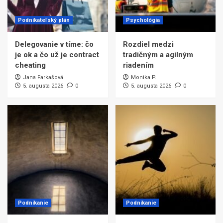
Podnikateľský plán
Psychológia
Delegovanie v tíme: čo
Rozdiel medzi
je ok a čo už je contract
tradičným a agilným
cheating
riadením
Jana Farkašová
Monika P.
5. augusta 2026
0
5. augusta 2026
0
Podnikanie
Podnikanie