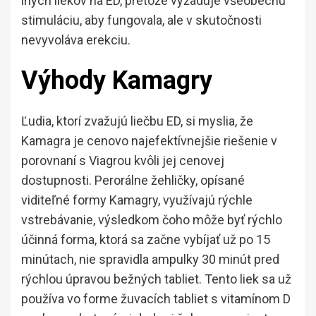
iných liekov na ED, pretože vyžaduje všeobecnú
stimuláciu, aby fungovala, ale v skutočnosti
nevyvoláva erekciu.
Výhody Kamagry
Ľudia, ktorí zvažujú liečbu ED, si myslia, že
Kamagra je cenovo najefektívnejšie riešenie v
porovnaní s Viagrou kvôli jej cenovej
dostupnosti. Perorálne žehličky, opísané
viditeľné formy Kamagry, využívajú rýchle
vstrebávanie, výsledkom čoho môže byť rýchlo
účinná forma, ktorá sa začne vybíjať už po 15
minútach, nie spravidla ampulky 30 minút pred
rýchlou úpravou bežných tabliet. Tento liek sa už
používa vo forme žuvacích tabliet s vitamínom D