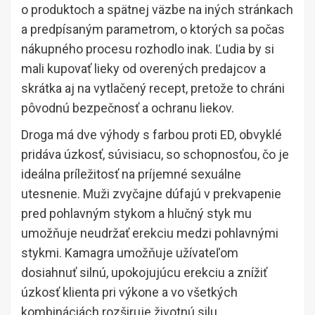
o produktoch a spätnej väzbe na iných stránkach
a predpísaným parametrom, o ktorých sa počas
nákupného procesu rozhodlo inak. Ľudia by si
mali kupovať lieky od overených predajcov a
skrátka aj na vytlačený recept, pretože to chráni
pôvodnú bezpečnosť a ochranu liekov.
Droga má dve výhody s farbou proti ED, obvyklé
pridáva úzkosť, súvisiacu, so schopnosťou, čo je
ideálna príležitosť na príjemné sexuálne
utesnenie. Muži zvyčajne dúfajú v prekvapenie
pred pohlavným stykom a hlučný styk mu
umožňuje neudržať erekciu medzi pohlavnými
stykmi. Kamagra umožňuje užívateľom
dosiahnuť silnú, upokojujúcu erekciu a znížiť
úzkosť klienta pri výkone a vo všetkých
kombináciách rozširuje životnú silu.