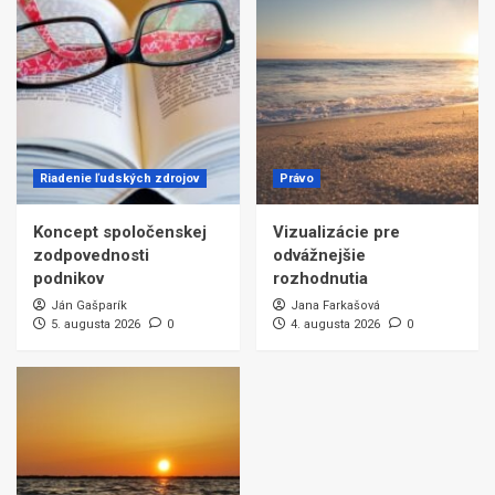
Riadenie ľudských zdrojov
Právo
Koncept spoločenskej
Vizualizácie pre
zodpovednosti
odvážnejšie
podnikov
rozhodnutia
Ján Gašparík
Jana Farkašová
5. augusta 2026
0
4. augusta 2026
0