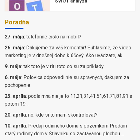
SWOT analýza
Poradňa
27. mája
:
telefónne číslo na mobil?
26. mája
:
Ďakujeme za váš komentár! Súhlasíme, že video
marketing je v dnešnej dobe kľúčový. Ako uvádzate, ak ...
9. mája
:
tak toto je v riti toto co su za priklady
6. mája
:
Polovica odpovedi nie su spravnych, dakujem za
pochopenie
25. apríla
:
podla mna nie je to 11,21,31,41,51,61,71,81,91 a
potom 19...
20. apríla
:
no. kde si to mam skontrolovat?
10. apríla
:
Predaj rodinného domu s pozemkom Predám
starý rodinný dom v Štiavniku so zastavanou plochou ...