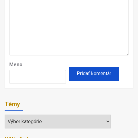
Meno
Témy
Témy