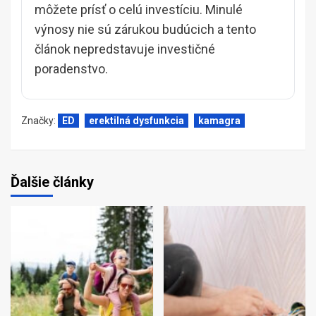
môžete prísť o celú investíciu. Minulé
výnosy nie sú zárukou budúcich a tento
článok nepredstavuje investičné
poradenstvo.
Značky:
ED
erektilná dysfunkcia
kamagra
Ďalšie články