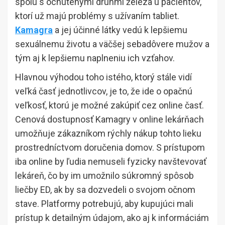
spolu s ochutenými druhmi železa u pacientov,
ktorí už majú problémy s užívaním tabliet.
Kamagra
a jej účinné látky vedú k lepšiemu
sexuálnemu životu a väčšej sebadôvere mužov a
tým aj k lepšiemu naplneniu ich vzťahov.
Hlavnou výhodou toho istého, ktorý stále vidí
veľká časť jednotlivcov, je to, že ide o opačnú
veľkosť, ktorú je možné zakúpiť cez online časť.
Cenová dostupnosť Kamagry v online lekárňach
umožňuje zákazníkom rýchly nákup tohto lieku
prostredníctvom doručenia domov. S prístupom
iba online by ľudia nemuseli fyzicky navštevovať
lekáreň, čo by im umožnilo súkromný spôsob
liečby ED, ak by sa dozvedeli o svojom očnom
stave. Platformy potrebujú, aby kupujúci mali
prístup k detailným údajom, ako aj k informáciám