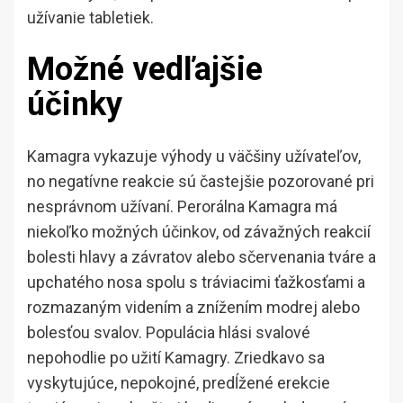
užívanie tabletiek.
Možné vedľajšie
účinky
Kamagra vykazuje výhody u väčšiny užívateľov,
no negatívne reakcie sú častejšie pozorované pri
nesprávnom užívaní. Perorálna Kamagra má
niekoľko možných účinkov, od závažných reakcií
bolesti hlavy a závratov alebo sčervenania tváre a
upchatého nosa spolu s tráviacimi ťažkosťami a
rozmazaným videním a znížením modrej alebo
bolesťou svalov. Populácia hlási svalové
nepohodlie po užití Kamagry. Zriedkavo sa
vyskytujúce, nepokojné, predĺžené erekcie