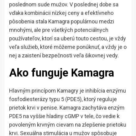
poslednom sude mužov. V poslednej dobe sa
vďaka kombinácii nízkej ceny a efektívneho
pôsobenia stala Kamagra populárnou medzi
mnohými, ale pre všetkých potenciálnych
používateľov, ktorí sa uberú touto cestou, je vždy
veľa služieb, ktoré môžeme ponúknuť, a vždy je o
nej a zaistení bezpečnosti veľa šikovnej vedy.
Ako funguje Kamagra
Hlavným princípom Kamagry je inhibícia enzýmu
fosfodiesterázy typu 5 (PDE5), ktorý reguluje
prietok krvi v penise. Kamagra zachytáva enzým
PDE5 na vyššie hladiny cGMP v tele, čo vedie k
povoleným krvným cievam na zlepšenie prietoku
krvi. Sexuálna stimulácia u mužov spôsobuje