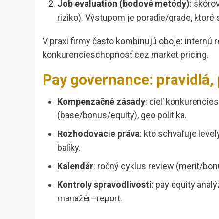
Job evaluation (bodové metódy)
: skóro
riziko). Výstupom je poradie/grade, ktoré
V praxi firmy často kombinujú oboje: internú re
konkurencieschopnosť cez market pricing.
Pay governance: pravidlá,
Kompenzačné zásady
: cieľ konkurencies
(base/bonus/equity), geo politika.
Rozhodovacie práva
: kto schvaľuje leve
balíky.
Kalendár
: ročný cyklus review (merit/bo
Kontroly spravodlivosti
: pay equity analý
manažér–report.