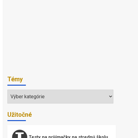
Témy
Témy
Užitočné
Testy na prijímačky na strednú školu