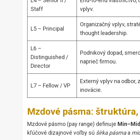
L4 – Senior II /
End-to-end vlastníctvo,
Staff
vplyv.
Organizačný vplyv, straté
L5 – Principal
thought leadership.
L6 –
Podnikový dopad, smer
Distinguished /
naprieč firmou.
Director
Externý vplyv na odbor,
L7 – Fellow / VP
inovácie.
Mzdové pásma: štruktúra, 
Mzdové pásmo (pay range) definuje
Min–Mi
kľúčové dizajnové voľby sú
šírka pásma
a
mid