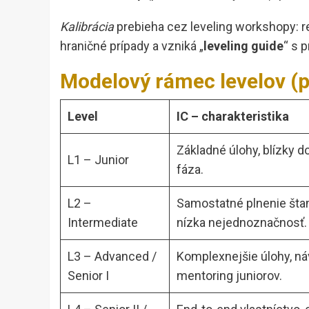
Kalibrácia
prebieha cez leveling workshopy: r
hraničné prípady a vzniká „
leveling guide
“ s p
Modelový rámec levelov (p
Level
IC – charakteristika
Základné úlohy, blízky d
L1 – Junior
fáza.
L2 –
Samostatné plnenie šta
Intermediate
nízka nejednoznačnosť.
L3 – Advanced /
Komplexnejšie úlohy, náv
Senior I
mentoring juniorov.