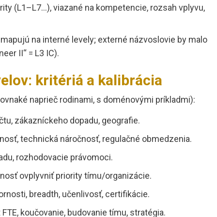
rity (L1–L7…), viazané na kompetencie, rozsah vplyvu,
mapujú na interné levely; externé názvoslovie by malo
er II“ = L3 IC).
lov: kritériá a kalibrácia
rovnaké naprieč rodinami, s doménovými príkladmi):
čtu, zákazníckeho dopadu, geografie.
nosť, technická náročnosť, regulačné obmedzenia.
ľadu, rozhodovacie právomoci.
nosť ovplyvniť priority tímu/organizácie.
ornosti, breadth, učenlivosť, certifikácie.
FTE, koučovanie, budovanie tímu, stratégia.