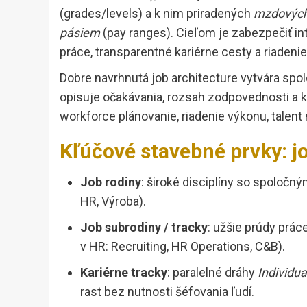
(grades/levels) a k nim priradených
mzdovýc
pásiem
(pay ranges). Cieľom je zabezpečiť in
práce, transparentné kariérne cesty a riaden
Dobre navrhnutá job architecture vytvára sp
opisuje očakávania, rozsah zodpovednosti a kr
workforce plánovanie, riadenie výkonu, talen
Kľúčové stavebné prvky: job
Job rodiny
: široké disciplíny so spoločný
HR, Výroba).
Job subrodiny / tracky
: užšie prúdy práce
v HR: Recruiting, HR Operations, C&B).
Kariérne tracky
: paralelné dráhy
Individua
rast bez nutnosti šéfovania ľudí.