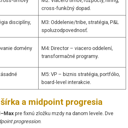
 cross-tímový
M2: Viacero tímov, rozpočty, hiring,
cross-funkčný dopad.
gia disciplíny,
M3: Oddelenie/tribe, stratégia, P&L
spoluzodpovednosť.
ovanie domény
M4: Director – viacero oddelení,
transformačné programy.
 zásadné
M5: VP – biznis stratégia, portfólio,
board-level interakcie.
šírka a midpoint progresia
d–Max
pre fixnú zložku mzdy na danom levele. Dve
point progression
.