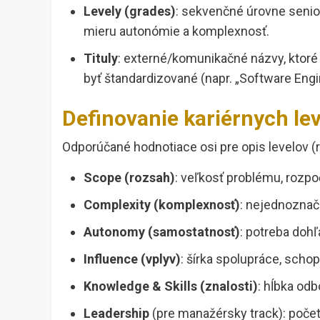
Levely (grades)
: sekvenčné úrovne senio
mieru autonómie a komplexnosť.
Tituly
: externé/komunikačné názvy, ktoré 
byť štandardizované (napr. „Software Engine
Definovanie kariérnych leve
Odporúčané hodnotiace osi pre opis levelov (
Scope (rozsah)
: veľkosť problému, rozpo
Complexity (komplexnosť)
: nejednoznač
Autonomy (samostatnosť)
: potreba doh
Influence (vplyv)
: šírka spolupráce, schop
Knowledge & Skills (znalosti)
: hĺbka odb
Leadership
(pre manažérsky track): počet 