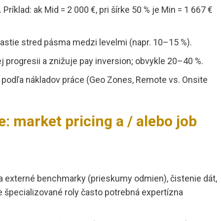
Príklad: ak Mid = 2 000 €, pri šírke 50 % je Min = 1 667 €
 rastie stred pásma medzi levelmi (napr. 10–15 %).
j progresii a znižuje pay inversion; obvykle 20–40 %.
 podľa nákladov práce (Geo Zones, Remote vs. Onsite
 market pricing a / alebo job
 na externé benchmarky (prieskumy odmien), čistenie dát,
 špecializované roly často potrebná expertízna