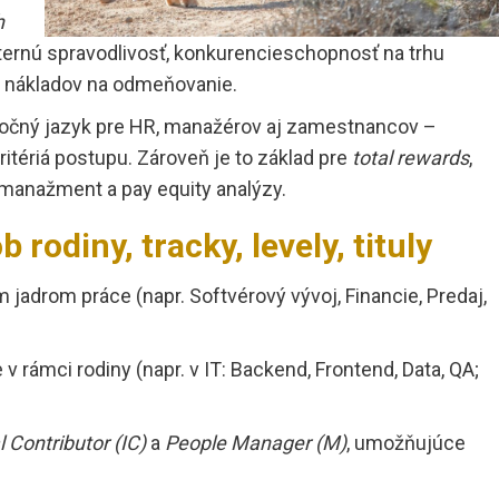
h
ternú spravodlivosť, konkurencieschopnosť na trhu
ie nákladov na odmeňovanie.
oločný jazyk pre HR, manažérov aj zamestnancov –
itériá postupu. Zároveň je to základ pre
total rewards
,
t manažment a pay equity analýzy.
 rodiny, tracky, levely, tituly
m jadrom práce (napr. Softvérový vývoj, Financie, Predaj,
 v rámci rodiny (napr. v IT: Backend, Frontend, Data, QA;
l Contributor (IC)
a
People Manager (M)
, umožňujúce