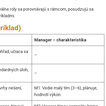
eálne roly sa porovnávajú s rámcom, posudzujú sa
ríkladmi.
ríklad)
Manager – charakteristika
ohľad, učiaca sa
–
ndardných úloh,
–
rhy riešení,
M1: Vedie malý tím (3–6), plánuje,
hodnotí výkon.