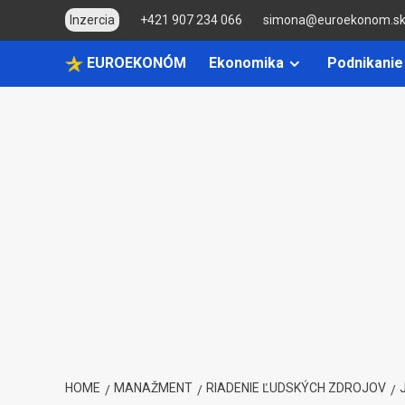
Skip
Inzercia
+421 907 234 066
simona@euroekonom.s
to
content
EUROEKONÓM
Ekonomika
Podnikanie
HOME
MANAŽMENT
RIADENIE ĽUDSKÝCH ZDROJOV