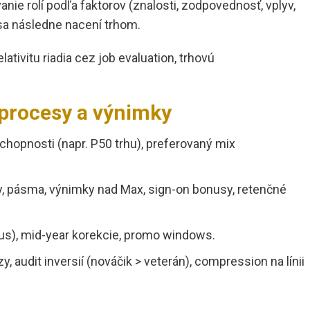
vanie rolí podľa faktorov (znalosti, zodpovednosť, vplyv,
 sa následne nacení trhom.
lativitu riadia cez job evaluation, trhovú
 procesy a výnimky
chopnosti (napr. P50 trhu), preferovaný mix
ly, pásma, výnimky nad Max, sign-on bonusy, retenčné
nus), mid-year korekcie, promo windows.
zy, audit inversií (nováčik > veterán), compression na línii