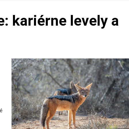
: kariérne levely a
né