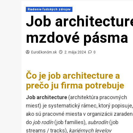
Riadenie ľudských zdrojov
Job architecture
mzdové pásma
EuroEkonóm.sk
2. mája 2024
0
Čo je job architecture a
prečo ju firma potrebuje
Job architecture
(architektúra pracovných
miest) je systematický rámec, ktorý popisuje,
ako sú pracovné miesta v organizácii zarade
do
job rodín
(job families),
subrodín
(job
streams / tracks),
kariérnych levelov