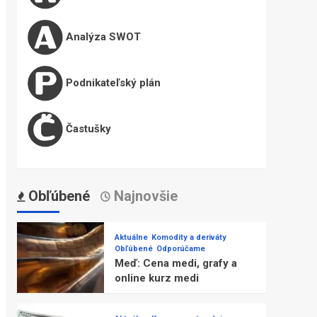
Analýza SWOT
Podnikateľský plán
Častušky
Obľúbené
Najnovšie
Aktuálne
Komodity a deriváty
Obľúbené
Odporúčame
Meď: Cena medi, grafy a
online kurz medi