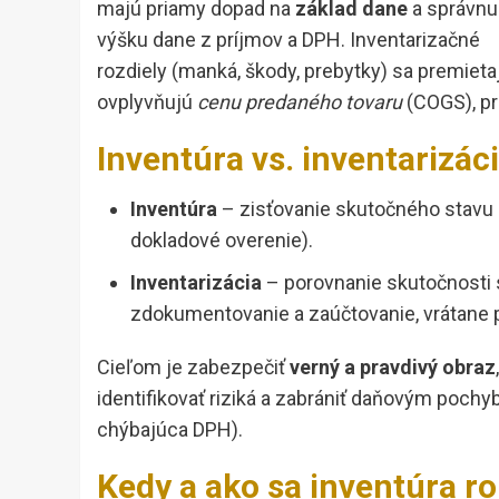
majú priamy dopad na
základ dane
a správnu
výšku dane z príjmov a DPH. Inventarizačné
rozdiely (manká, škody, prebytky) sa premiet
ovplyvňujú
cenu predaného tovaru
(COGS), p
Inventúra vs. inventarizác
Inventúra
– zisťovanie skutočného stavu 
dokladové overenie).
Inventarizácia
– porovnanie skutočnosti s
zdokumentovanie a zaúčtovanie, vrátane
Cieľom je zabezpečiť
verný a pravdivý obraz
identifikovať riziká a zabrániť daňovým poch
chýbajúca DPH).
Kedy a ako sa inventúra ro