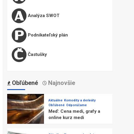
Analýza SWOT
Podnikateľský plán
Častušky
Obľúbené
Najnovšie
Aktuálne
Komodity a deriváty
Obľúbené
Odporúčame
Meď: Cena medi, grafy a
online kurz medi