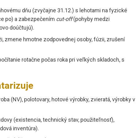
hovému dňu (zvyčajne 31.12.) s lehotami na fyzické
ace po) a zabezpečením
cut-off
(pohyby medzi
ovo doúčtujú).
ži, zmene hmotne zodpovednej osoby, fúzii, zrušení
očítanie rotačne počas roka pri veľkých skladoch, s
tarizuje
oba (NV), polotovary, hotové výrobky, zvieratá, výrobky v
udovy (existencia, technický stav, použiteľnosť),
dová inventúra).