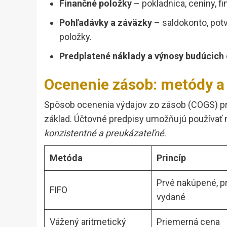
Finančné položky
– pokladnica, ceniny, fi
Pohľadávky a záväzky
– saldokonto, potv
položky.
Predplatené náklady a výnosy budúcich
Ocenenie zásob: metódy a 
Spôsob ocenenia výdajov zo zásob (COGS) p
základ. Účtovné predpisy umožňujú používať m
konzistentné a preukázateľné
.
Metóda
Princíp
Prvé nakúpené, p
FIFO
vydané
Vážený aritmetický
Priemerná cena