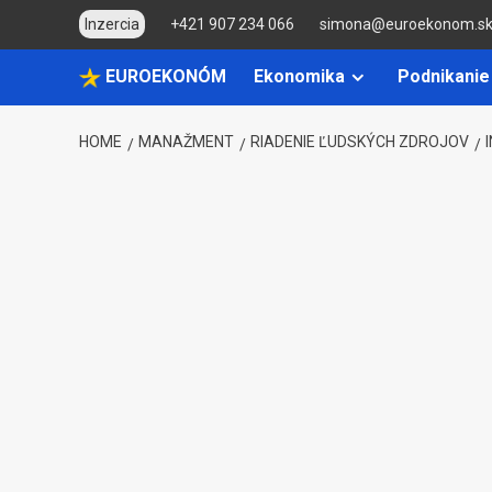
Skip
Inzercia
+421 907 234 066
simona@euroekonom.s
to
content
EUROEKONÓM
Ekonomika
Podnikanie
HOME
MANAŽMENT
RIADENIE ĽUDSKÝCH ZDROJOV