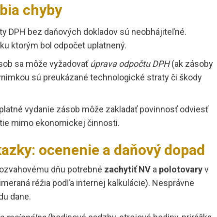
obia chyby
y DPH bez daňových dokladov sú neobhájiteľné.
 ku ktorým bol odpočet uplatnený.
zásob sa môže vyžadovať
úprava odpočtu DPH
(ak zásoby
ýnimkou sú preukázané technologické straty či škody
latné vydanie zásob môže zakladať povinnosť odviesť
tie mimo ekonomickej činnosti.
azky: ocenenie a daňový dopad
 k rozvahovému dňu potrebné
zachytiť NV
a
polotovary
v
meraná réžia podľa internej kalkulácie). Nesprávne
du dane.