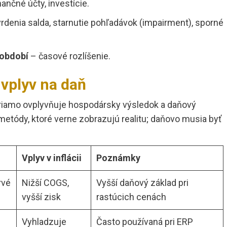
nančné účty, investície.
rdenia salda, starnutie pohľadávok (impairment), sporné
 období
– časové rozlíšenie.
vplyv na daň
riamo ovplyvňuje hospodársky výsledok a daňový
etódy, ktoré verne zobrazujú realitu; daňovo musia byť
Vplyv v inflácii
Poznámky
rvé
Nižší COGS,
Vyšší daňový základ pri
vyšší zisk
rastúcich cenách
Vyhladzuje
Často používaná pri ERP