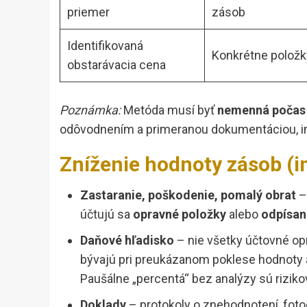
priemer
zásob
Identifikovaná
Konkrétne položk
obstarávacia cena
Poznámka:
Metóda musí byť
nemenná počas
odôvodnením a primeranou dokumentáciou, in
Zníženie hodnoty zásob (
Zastaranie, poškodenie, pomalý obrat
–
účtujú sa
opravné položky
alebo
odpísan
Daňové hľadisko
– nie všetky účtovné o
bývajú pri preukázanom poklese hodnoty 
Paušálne „percentá“ bez analýzy sú riziko
Doklady
– protokoly o znehodnotení, fot