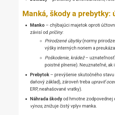
Manká, škody a prebytky: 
Manko
– chýbajúci majetok oproti účtov
závisí od
príčiny
:
Prirodzené úbytky
(normy prirodzen
výšky interných noriem a preukáz
Poškodenie, krádež
– uznateľnosť 
poistné plnenie). Neuznateľné, ak 
Prebytok
– prevýšenie skutočného stavu 
daňový základ), zároveň treba
upraviť oce
ERP, neahašované vratky).
Náhrada škody
od hmotne zodpovednej o
výnos
, znižuje čistý vplyv manka.