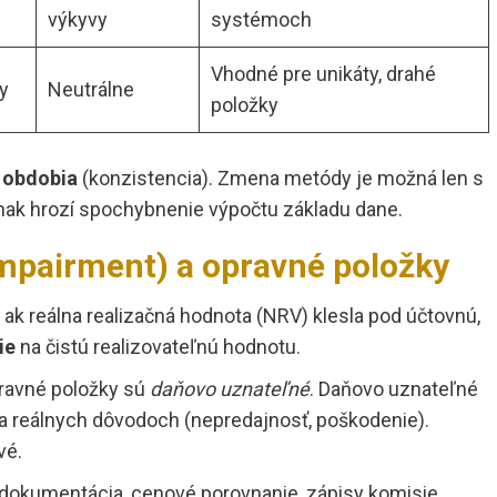
výkyvy
systémoch
Vhodné pre unikáty, drahé
y
Neutrálne
položky
 obdobia
(konzistencia). Zmena metódy je možná len s
ak hrozí spochybnenie výpočtu základu dane.
impairment) a opravné položky
 ak reálna realizačná hodnota (NRV) klesla pod účtovnú,
ie
na čistú realizovateľnú hodnotu.
pravné položky sú
daňovo uznateľné
. Daňovo uznateľné
a reálnych dôvodoch (nepredajnosť, poškodenie).
vé.
odokumentácia, cenové porovnanie, zápisy komisie.