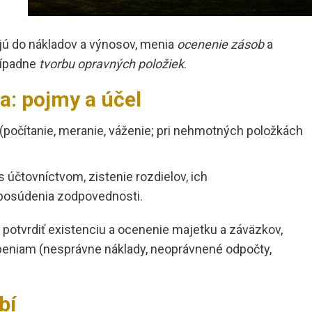
ajú do nákladov a výnosov, menia
ocenenie zásob
a
rípadne
tvorbu opravných položiek
.
ia: pojmy a účel
(počítanie, meranie, váženie; pri nehmotných položkách
 účtovníctvom, zistenie rozdielov, ich
 posúdenia zodpovednosti.
, potvrdiť existenciu a ocenenie majetku a záväzkov,
ybeniam (nesprávne náklady, neoprávnené odpočty,
bí