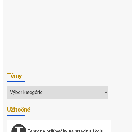
Témy
Témy
Užitočné
Testy na prijímačky na strednú školu