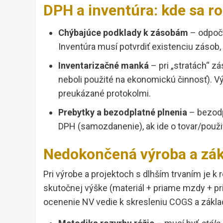
DPH a inventúra: kde sa r
Chýbajúce podklady k zásobám
– odpočt
Inventúra musí potvrdiť existenciu zásob,
Inventarizačné manká
– pri „stratách“ 
neboli použité na ekonomickú činnosť). V
preukázané protokolmi.
Prebytky a bezodplatné plnenia
– bezodp
DPH (samozdanenie), ak ide o tovar/použi
Nedokončená výroba a zák
Pri výrobe a projektoch s dlhším trvaním je
skutočnej výške (materiál + priame mzdy + pri
ocenenie NV vedie k skresleniu COGS a zákla