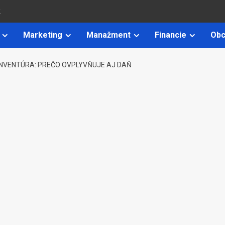
k
Marketing
Manažment
Financie
Obc
INVENTÚRA: PREČO OVPLYVŇUJE AJ DAŇ