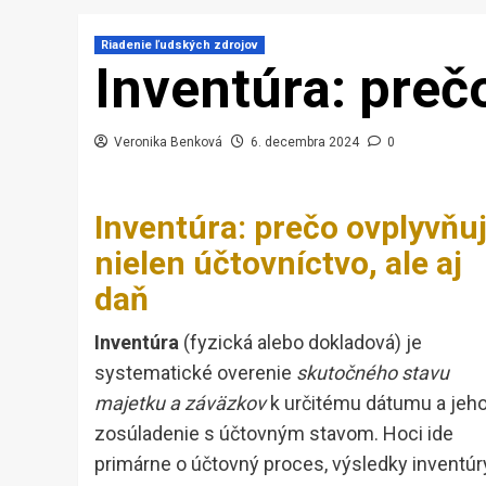
Riadenie ľudských zdrojov
Inventúra: preč
Veronika Benková
6. decembra 2024
0
Inventúra: prečo ovplyvňu
nielen účtovníctvo, ale aj
daň
Inventúra
(fyzická alebo dokladová) je
systematické overenie
skutočného stavu
majetku a záväzkov
k určitému dátumu a jeh
zosúladenie s účtovným stavom. Hoci ide
primárne o účtovný proces, výsledky inventúr