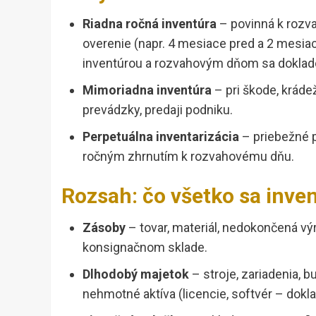
Riadna ročná inventúra
– povinná k rozva
overenie (napr. 4 mesiace pred a 2 mesi
inventúrou a rozvahovým dňom sa doklad
Mimoriadna inventúra
– pri škode, kráde
prevádzky, predaji podniku.
Perpetuálna inventarizácia
– priebežné p
ročným zhrnutím k rozvahovému dňu.
Rozsah: čo všetko sa inven
Zásoby
– tovar, materiál, nedokončená výr
konsignačnom sklade.
Dlhodobý majetok
– stroje, zariadenia, b
nehmotné aktíva (licencie, softvér – dokla