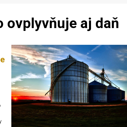
o ovplyvňuje aj daň
je
o
y