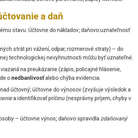
účtovanie a daň
nému stavu. Účtovne do nákladov; daňovo uznateľnosť
ých strát pri vážení, odpar, rozmerové straty) – do
anej technologickej nevyhnutnosti môžu byť uznateľné.
viazaná na preukázanie (zápis, policajné hlásenie,
ide o
nedbanlivosť
alebo chýba evidencia.
nad účtovný; účtovne do výnosov (zvyšuje výsledok a
nenie
a identifikovať príčinu (nesprávny príjem, chyby v
soby – účtovne výnos; daňovo spravidla
zdaňovaný