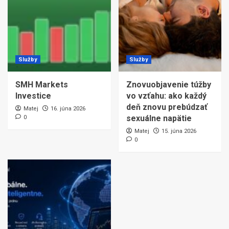
Služby
Služby
SMH Markets
Znovuobjavenie túžby
Investice
vo vzťahu: ako každý
deň znovu prebúdzať
Matej
16. júna 2026
sexuálne napätie
0
Matej
15. júna 2026
0