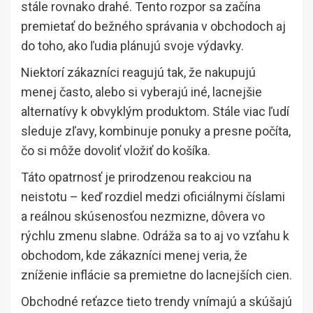
stále rovnako drahé. Tento rozpor sa začína
premietať do bežného správania v obchodoch aj
do toho, ako ľudia plánujú svoje výdavky.
Niektorí zákazníci reagujú tak, že nakupujú
menej často, alebo si vyberajú iné, lacnejšie
alternatívy k obvyklým produktom. Stále viac ľudí
sleduje zľavy, kombinuje ponuky a presne počíta,
čo si môže dovoliť vložiť do košíka.
Táto opatrnosť je prirodzenou reakciou na
neistotu – keď rozdiel medzi oficiálnymi číslami
a reálnou skúsenosťou nezmizne, dôvera vo
rýchlu zmenu slabne. Odráža sa to aj vo vzťahu k
obchodom, kde zákazníci menej veria, že
zníženie inflácie sa premietne do lacnejších cien.
Obchodné reťazce tieto trendy vnímajú a skúšajú