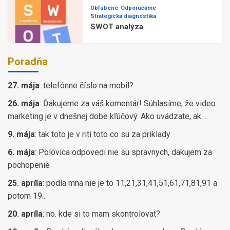
Obľúbené
Odporúčame
Strategická diagnostika
SWOT analýza
Poradňa
27. mája
:
telefónne číslo na mobil?
26. mája
:
Ďakujeme za váš komentár! Súhlasíme, že video
marketing je v dnešnej dobe kľúčový. Ako uvádzate, ak ...
9. mája
:
tak toto je v riti toto co su za priklady
6. mája
:
Polovica odpovedi nie su spravnych, dakujem za
pochopenie
25. apríla
:
podla mna nie je to 11,21,31,41,51,61,71,81,91 a
potom 19...
20. apríla
:
no. kde si to mam skontrolovat?