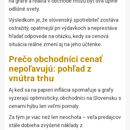
na grafe a realita v obchode môžu byť dva úplne
odlišné svety.
Výsledkom je, že slovenský spotrebiteľ zostáva
ostražitý, opatrnejší pri výdavkoch a neprestáva
hľadať odpovede na otázku, kedy sa cenová
situácia reálne zmení aj na jeho účtenke.
Prečo obchodníci cenať
nepoľavujú: pohľad z
vnútra trhu
Aj keď sa na papieri inflácia spomaľuje a grafy
vyzerajú optimisticky, obchodníci na Slovensku s
cenami hýbu len veľmi pomaly.
Za tým je viac než len neochota – veľa predajcov
stále dobieha zvýšené náklady z