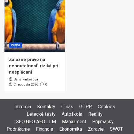
Právo
Záložné právo na
nehnuteľnosť: riziká pri
nesplácaní
Jana Farkašová
7. augusta 2026
0
Inzercia
Kontakty
O nás
GDPR
Cookies
Letecké testy
Autoškola
Reality
SEO GEO AEO LLM
Manažment
Prijímačky
Podnikanie
Financie
Ekonomika
Zdravie
SWOT