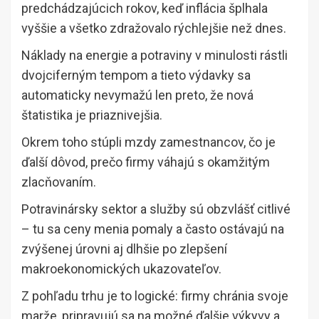
predchádzajúcich rokov, keď inflácia šplhala
vyššie a všetko zdražovalo rýchlejšie než dnes.
Náklady na energie a potraviny v minulosti rástli
dvojciferným tempom a tieto výdavky sa
automaticky nevymažú len preto, že nová
štatistika je priaznivejšia.
Okrem toho stúpli mzdy zamestnancov, čo je
ďalší dôvod, prečo firmy váhajú s okamžitým
zlacňovaním.
Potravinársky sektor a služby sú obzvlášť citlivé
– tu sa ceny menia pomaly a často ostávajú na
zvýšenej úrovni aj dlhšie po zlepšení
makroekonomických ukazovateľov.
Z pohľadu trhu je to logické: firmy chránia svoje
marže, pripravujú sa na možné ďalšie výkyvy a