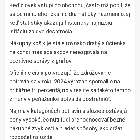
Keď človek vstúpi do obchodu, často má pocit, že
sa od minulého roka nič dramaticky nezmenilo, aj
keď štatistiky ukazujú historicky najnižšiu
infláciu za dve desaťročia.
Nákupný košík je stále rovnako drahý a účtenka
na konci mesiaca akoby nereagovala na
pozitívne správy z grafov.
Oficiálne čísla potvrdzujú, že zdražovanie
potravín sa v roku 2024 výrazne spomalilo na
približne tri percentá, no v realite sa takéto tempo
zmeny v peňaženke sotva dá postrehnúť.
Najmä v kategóriách potravín a služieb ostávajú
ceny vysoké, čo núti ľudí prehodnocovať bežné
nákupné zvyklosti a hľadať spôsoby, ako držať
rozpočet na uzde.