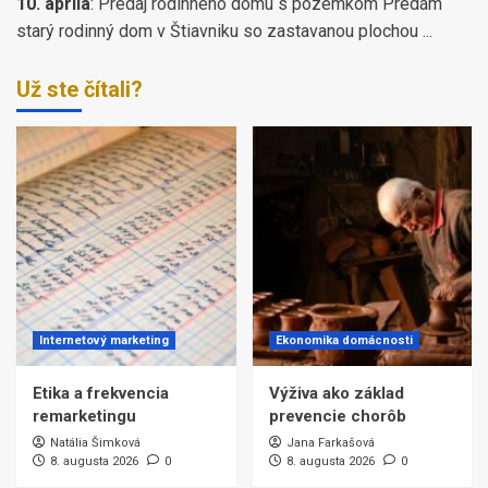
10. apríla
:
Predaj rodinného domu s pozemkom Predám
starý rodinný dom v Štiavniku so zastavanou plochou ...
Už ste čítali?
Internetový marketing
Ekonomika domácnosti
Etika a frekvencia
Výživa ako základ
remarketingu
prevencie chorôb
Natália Šimková
Jana Farkašová
8. augusta 2026
0
8. augusta 2026
0