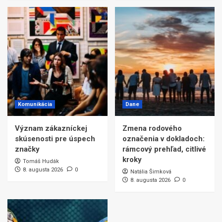
Komunikácia
Dane
Význam zákazníckej
Zmena rodového
skúsenosti pre úspech
označenia v dokladoch:
značky
rámcový prehľad, citlivé
kroky
Tomáš Hudák
8. augusta 2026
0
Natália Šimková
8. augusta 2026
0