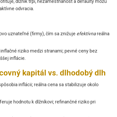
profituje, dlžník trpí, nezamestnanosť a defaulty môžu
aktívne odvracia.
ovo uznateľné (firmy), čím sa znižuje
efektívna
reálna
inflačné riziko medzi stranami; pevné ceny bez
šej inflácie.
covný kapitál vs. dlhodobý dlh
pôsobia inflácii; reálna cena sa stabilizuje okolo
eruje hodnotu k dlžníkovi; refinančné riziko pri