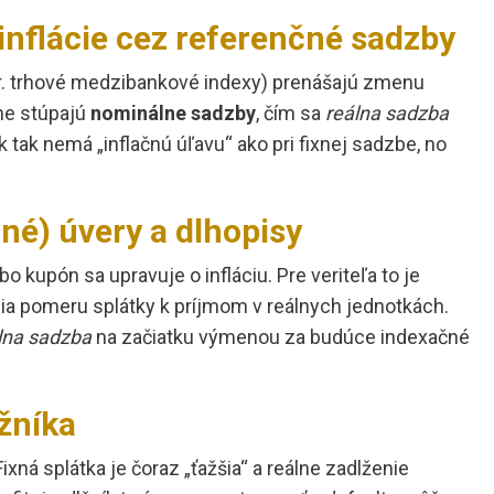
inflácie cez referenčné sadzby
r. trhové medzibankové indexy) prenášajú zmenu
jne stúpajú
nominálne sadzby
, čím sa
reálna sadzba
 tak nemá „inflačnú úľavu“ ako pri fixnej sadzbe, no
né) úvery a dlhopisy
bo kupón sa upravuje o infláciu. Pre veriteľa to je
ácia pomeru splátky k príjmom v reálnych jednotkách.
lna sadzba
na začiatku výmenou za budúce indexačné
lžníka
 Fixná splátka je čoraz „ťažšia“ a reálne zadlženie