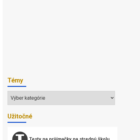
Témy
Témy
Užitočné
Testy na prijímačky na strednú školu