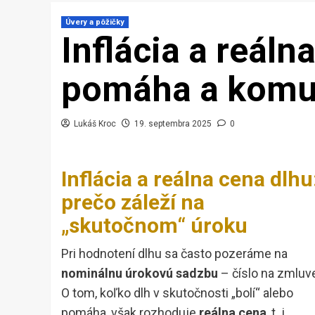
Úvery a pôžičky
Inflácia a reál
pomáha a komu
Lukáš Kroc
19. septembra 2025
0
Inflácia a reálna cena dlhu
prečo záleží na
„skutočnom“ úroku
Pri hodnotení dlhu sa často pozeráme na
nominálnu úrokovú sadzbu
– číslo na zmluv
O tom, koľko dlh v skutočnosti „bolí“ alebo
pomáha, však rozhoduje
reálna cena
, t. j.