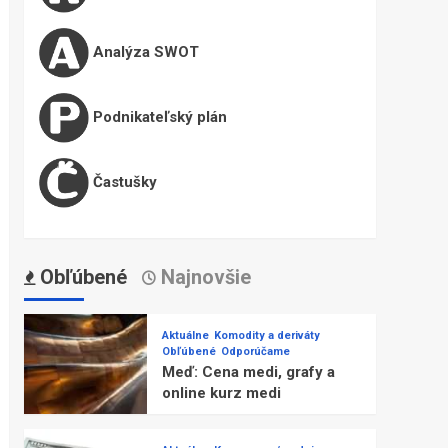
Analýza SWOT
Podnikateľský plán
Častušky
Obľúbené
Najnovšie
Aktuálne
Komodity a deriváty
Obľúbené
Odporúčame
Meď: Cena medi, grafy a
online kurz medi