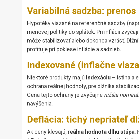
Variabilná sadzba: prenos 
Hypotéky viazané na referenčné sadzby (nap
menovej politiky do splátok. Pri inflácii zvyča
môže stabilizovať alebo dokonca vzrásť. Dlžník
profituje pri poklese inflácie a sadzieb.
Indexované (inflačne viaza
Niektoré produkty majú
indexáciu
– istina ale
ochrana reálnej hodnoty, pre dlžníka stabiliz
Cena tejto ochrany je zvyčajne
nižšia nominá
navýšenia.
Deflácia: tichý nepriateľ d
Ak ceny klesajú,
reálna hodnota dlhu stúpa
.