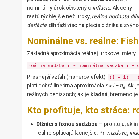
nominálny úrok očistený o
infláciu
. Ak ceny
rastú rýchlejšie než úroky,
reálna hodnota dlh
deflácia
, dlh ťaží viac na plecia dlžníka a zvýh
Nominálne vs. reálne: Fish
Základná aproximácia reálnej úrokovej miery j
reálna sadzba r ≈ nominálna sadzba i − 
Presnejší vzťah (Fisherov efekt):
(1 + i) = 
platí dobrá lineárna aproximácia
r ≈ i − π
. Ak 
e
reálnych peniazoch; ak je
kladná
, bremeno je 
Kto profituje, kto stráca: 
Dlžníci s fixnou sadzbou
– profitujú, ak 
reálne splácajú lacnejšie. Pri
mzdovej inde