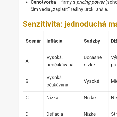
Cenotvorba
– firmy s
pricing power
(schop
čím vedia „zaplatiť“ reálny úrok ľahšie.
Senzitivita: jednoduchá ma
Scenár
Inflácia
Sadzby
Dlž
Vysoká,
Dočasne
Vý
A
neočakávaná
nízke
pro
Vysoká,
B
Vysoké
Mi
očakávaná
C
Nízka
Nízke
Ne
D
Deflácia
Nízke
St