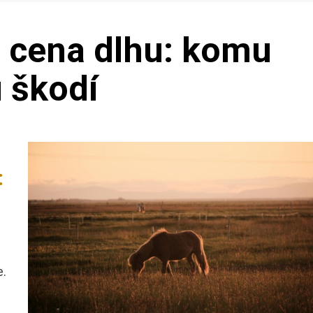
na cena dlhu: komu
 škodí
:
e.