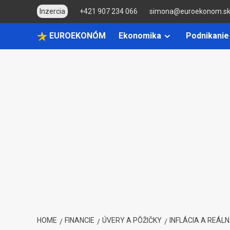
Skip
Inzercia
+421 907 234 066
simona@euroekonom.s
to
content
EUROEKONÓM
Ekonomika
Podnikanie
HOME
FINANCIE
ÚVERY A PÔŽIČKY
INFLÁCIA A REÁL