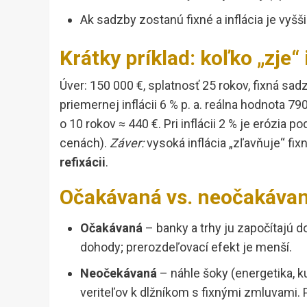
Ak sadzby zostanú fixné a inflácia je vyš
Krátky príklad: koľko „zje“ 
Úver: 150 000 €, splatnosť 25 rokov, fixná sadz
priemernej inflácii 6 % p. a. reálna hodnota 7
o 10 rokov ≈ 440 €. Pri inflácii 2 % je erózia
cenách).
Záver:
vysoká inflácia „zľavňuje“ fixn
refixácii
.
Očakávaná vs. neočakávaná
Očakávaná
– banky a trhy ju započítajú 
dohody; prerozdeľovací efekt je menší.
Neočekávaná
– náhle šoky (energetika, 
veriteľov k dlžníkom s fixnými zmluvami. P