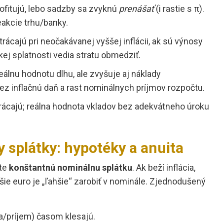
fitujú, lebo sadzby sa zvyknú
prenášať
(i rastie s π).
akcie trhu/banky.
trácajú pri neočakávanej vyššej inflácii, ak sú výnosy
tkej splatnosti vedia stratu obmedziť.
reálnu hodnotu dlhu, ale zvyšuje aj náklady
z inflačnú daň a rast nominálnych príjmov rozpočtu.
rácajú; reálna hodnota vkladov bez adekvátneho úroku
 splátky: hypotéky a anuita
ate
konštantnú nominálnu splátku
. Ak beží inflácia,
šie euro je „ľahšie“ zarobiť v nominále. Zjednodušený
a/príjem) časom klesajú.