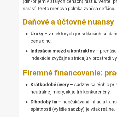
(dlh/príjem v stálych cenách) rastie. Veriteľ 
narásť. Preto menová politika zväčša defláciu 
Daňové a účtovné nuansy
Úroky
– v niektorých jurisdikciách sú daň
cena dlhu.
Indexácia miezd a kontraktov
– prenáša 
indexácie zvyčajne strácajú v prostredí vyš
Firemné financovanie: pra
Krátkodobé úvery
– sadzby sa rýchlo pris
neutrálnej miery, ak je trh konkurenčný.
Dlhodobý fix
– neočakávaná inflácia transf
splatnosti (vyššie sadzby) je však reálne.