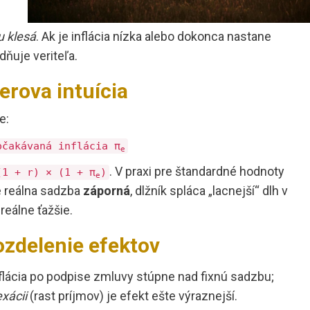
u klesá
. Ak je inflácia nízka alebo dokonca nastane
odňuje veriteľa.
erova intuícia
e:
očakávaná inflácia π
e
. V praxi pre štandardné hodnoty
(1 + r) × (1 + π
)
e
je reálna sadzba
záporná
, dlžník spláca „lacnejší“ dlh v
reálne ťažšie.
rozdelenie efektov
inflácia po podpise zmluvy stúpne nad fixnú sadzbu;
xácii
(rast príjmov) je efekt ešte výraznejší.