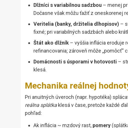
Dlžníci s variabilnou sadzbou
– menej pro
Dočasne však môžu ťažiť z oneskorenej re
Veritelia (banky, držitelia dlhopisov)
– s
fixné; pri variabilných sadzbách alebo krá
Štát ako dlžník
– vyššia inflácia eroduje 
refinancovania; zároveň môže „pomôcť“ ce
Domácnosti s úsporami v hotovosti
– st
klesá.
Mechanika reálnej hodnoty
Pri anuitných úveroch (napr. hypotéka) splác
reálna splátka
klesá v čase, pretože každé ďal
pohľad:
Ak inflácia ~ mzdový rast,
pomery
(splátk