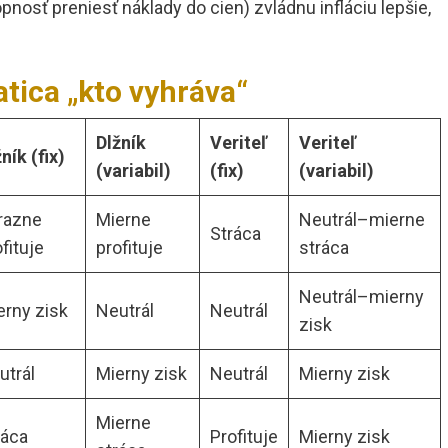
nosť preniesť náklady do cien) zvládnu infláciu lepšie,
tica „kto vyhráva“
Dlžník
Veriteľ
Veriteľ
ník (fix)
(variabil)
(fix)
(variabil)
razne
Mierne
Neutrál–mierne
Stráca
fituje
profituje
stráca
Neutrál–mierny
erny zisk
Neutrál
Neutrál
zisk
utrál
Mierny zisk
Neutrál
Mierny zisk
Mierne
ráca
Profituje
Mierny zisk