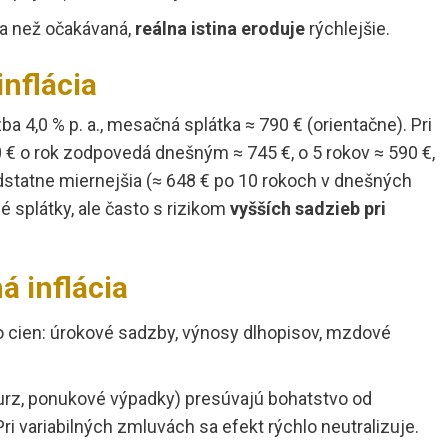
šia než očakávaná,
reálna istina eroduje
rýchlejšie.
inflácia
ba 4,0 % p. a., mesačná splátka ≈ 790 € (orientačne). Pri
90 € o rok zodpovedá dnešným ≈ 745 €, o 5 rokov ≈ 590 €,
 podstatne miernejšia (≈ 648 € po 10 rokoch v dnešných
é splátky, ale často s rizikom
vyšších sadzieb pri
 inflácia
do cien: úrokové sadzby, výnosy dlhopisov, mzdové
kurz, ponukové výpadky) presúvajú bohatstvo od
ri variabilných zmluvách sa efekt rýchlo neutralizuje.