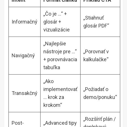
„Čo je …“ +
„Stiahnuť
Informačný
glosár +
glosár PDF“
vizualizácie
„Najlepšie
nástroje pre …“
„Porovnať v
Navigačný
+ porovnávacia
kalkulačke“
tabuľka
„Ako
implementovať
„Požiadať o
Transakčný
… krok za
demo/ponuku“
krokom“
„Rozšíriť plán /
Post-
„Advanced tipy
doplnkový