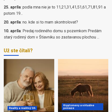
25. apríla
:
podla mna nie je to 11,21,31,41,51,61,71,81,91 a
potom 19...
20. apríla
:
no. kde si to mam skontrolovat?
10. apríla
:
Predaj rodinného domu s pozemkom Predám
starý rodinný dom v Štiavniku so zastavanou plochou ...
Už ste čítali?
Kryptomeny a virtuálne
Reality a realitný trh
peniaze