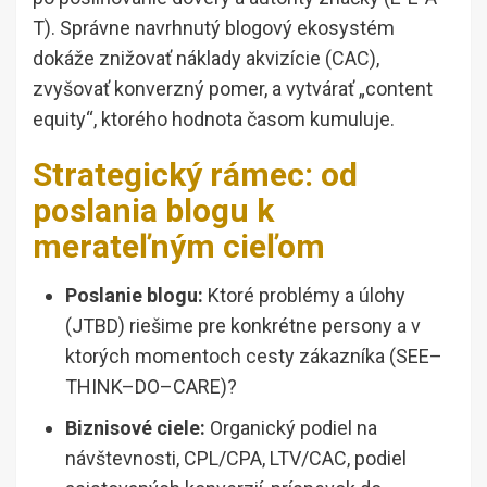
T). Správne navrhnutý blogový ekosystém
dokáže znižovať náklady akvizície (CAC),
zvyšovať konverzný pomer, a vytvárať „content
equity“, ktorého hodnota časom kumuluje.
Strategický rámec: od
poslania blogu k
merateľným cieľom
Poslanie blogu:
Ktoré problémy a úlohy
(JTBD) riešime pre konkrétne persony a v
ktorých momentoch cesty zákazníka (SEE–
THINK–DO–CARE)?
Biznisové ciele:
Organický podiel na
návštevnosti, CPL/CPA, LTV/CAC, podiel