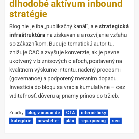
dlhodobé aktívum inbound
stratégie
Blog nie je iba „publikačný kanál“, ale
strategická
infraštruktúra
na získavanie a rozvíjanie vzťahu
so zákazníkom. Buduje tematickú autoritu,
znižuje CAC a zvyšuje konverzie, ak je pevne
ukotvený v biznisových cieľoch, postavený na
kvalitnom výskume intentu, riadený procesmi
(governance) a podporený meraním dopadu.
Investícia do blogu sa vracia kumulatívne – cez
viditeľnosť, dôveru aj priamy prínos do tržieb.
Značky:
blog v inbounde
CTA
interné linky
kategórie
newsletter
plán
repurposing
seo