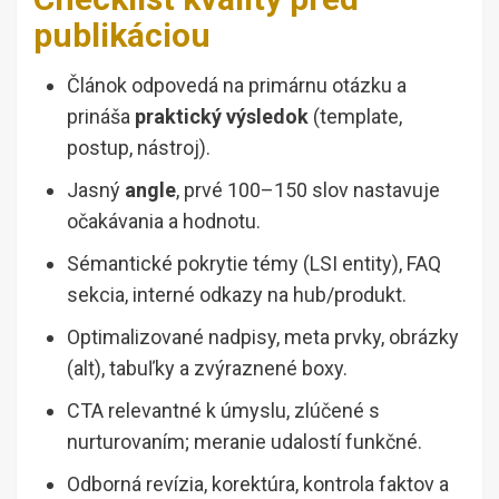
publikáciou
Článok odpovedá na primárnu otázku a
prináša
praktický výsledok
(template,
postup, nástroj).
Jasný
angle
, prvé 100–150 slov nastavuje
očakávania a hodnotu.
Sémantické pokrytie témy (LSI entity), FAQ
sekcia, interné odkazy na hub/produkt.
Optimalizované nadpisy, meta prvky, obrázky
(alt), tabuľky a zvýraznené boxy.
CTA relevantné k úmyslu, zlúčené s
nurturovaním; meranie udalostí funkčné.
Odborná revízia, korektúra, kontrola faktov a