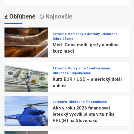
Obľúbené
Najnovšie
Aktuálne
Komodity a deriváty
Obľúbené
Odporúčame
Meď: Cena medi, grafy a online
kurz medi
Aktuálne
Kurzy euro / cudzia mena
Obľúbené
Odporúčame
Kurz EUR / USD – americký dolár
online
Letectvo
Obľúbené
Odporúčame
Ako v roku 2026 financovať
letecký výcvik pilota vrtuľníka
PPL(H) na Slovensku