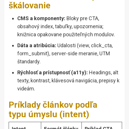
škálovanie
CMS a komponenty:
Bloky pre CTA,
obsahový index, tabuľky, upozornenia;
knižnica opakovane použiteľných modulov.
Dáta a atribúcia:
Udalosti (view, click_cta,
form_submit), server-side meranie, UTM
štandardy.
Rýchlosť a prístupnosť (a11y):
Headings, alt
texty, kontrast, klávesová navigácia, prepisy k
videám.
Príklady článkov podľa
typu úmyslu (intent)
Intent
Formát článku
Príklad CTA