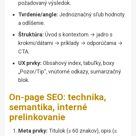
požadovaný výsledok.
Tvrdenie/angle:
Jednoznačný sľub hodnoty
a odlíšenie.
Štruktúra:
Úvod s kontextom → jadro s
krokmi/dátami → príklady → odporúčania →
CTA.
UX prvky:
Obsahový index, tabuľky, boxy
„Pozor/Tip“, vnútorné odkazy, sumarizačný
blok.
On-page SEO: technika,
semantika, interné
prelinkovanie
Meta prvky:
Titulok (≤ 60 znakov), opis (≤