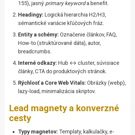
155), jasný
primary keyword
a benefit.
Headingy:
Logická hierarchia H2/H3,
sémantické variácie kľúčových fráz.
Entity a schémy:
Označenie článkov, FAQ,
How-to (struktúrované dáta), autor,
breadcrumbs.
Interné odkazy:
Hub ↔ cluster, súvisiace
články, CTA do produktových stránok.
Rýchlosť a Core Web Vitals:
Obrázky (webp),
lazy-load, minimalizácia skriptov.
Lead magnety a konverzné
cesty
Typy magnetov:
Templaty, kalkulačky, e-