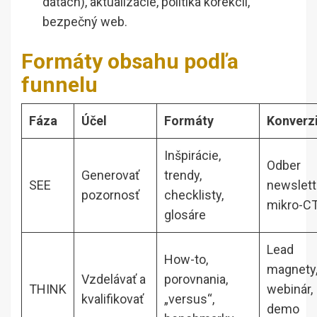
dátach), aktualizácie, politika korekcií,
bezpečný web.
Formáty obsahu podľa
funnelu
Fáza
Účel
Formáty
Konverz
Inšpirácie,
Odber
Generovať
trendy,
SEE
newslett
pozornosť
checklisty,
mikro-C
glosáre
Lead
How-to,
magnety
Vzdelávať a
porovnania,
THINK
webinár,
kvalifikovať
„versus“,
demo