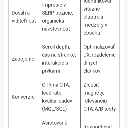
Identifikovať
Impresie v
víťazné
Dosah a
SERP, pozície,
clustre a
viditeľnosť
organická
medzery v
návštevnosť
obsahu
Scroll depth,
Optimalizovať
čas na stránke,
UX, rozdelenie
Zapojenie
interakcie s
dlhých
prvkami
článkov
CTR na CTA,
Zlepšiť
lead rate,
magnety,
Konverzie
kvalita leadov
relevanciu
(MQL/SQL)
CTA, A/B testy
Asistované
Rozpočtovať