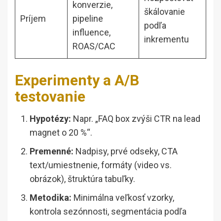
konverzie,
škálovanie
Príjem
pipeline
podľa
influence,
inkrementu
ROAS/CAC
Experimenty a A/B
testovanie
Hypotézy:
Napr. „FAQ box zvýši CTR na lead
magnet o 20 %“.
Premenné:
Nadpisy, prvé odseky, CTA
text/umiestnenie, formáty (video vs.
obrázok), štruktúra tabuľky.
Metodika:
Minimálna veľkosť vzorky,
kontrola sezónnosti, segmentácia podľa