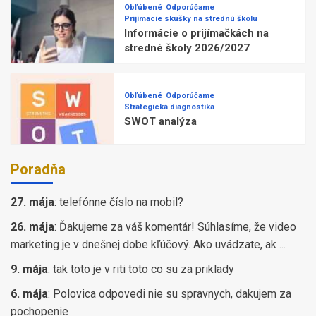
Obľúbené
Odporúčame
Prijímacie skúšky na strednú školu
Informácie o prijímačkách na
stredné školy 2026/2027
Obľúbené
Odporúčame
Strategická diagnostika
SWOT analýza
Poradňa
27. mája
:
telefónne číslo na mobil?
26. mája
:
Ďakujeme za váš komentár! Súhlasíme, že video
marketing je v dnešnej dobe kľúčový. Ako uvádzate, ak ...
9. mája
:
tak toto je v riti toto co su za priklady
6. mája
:
Polovica odpovedi nie su spravnych, dakujem za
pochopenie