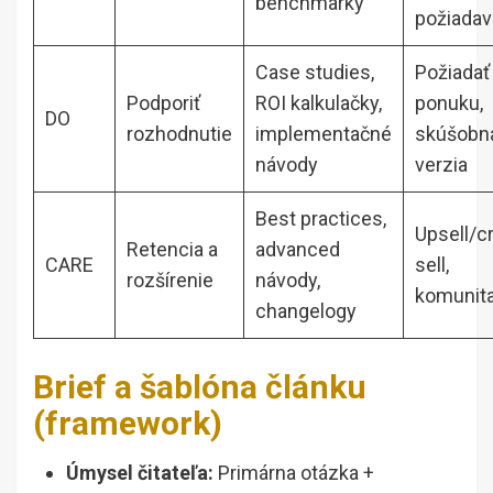
benchmarky
požiadav
Case studies,
Požiadať
Podporiť
ROI kalkulačky,
ponuku,
DO
rozhodnutie
implementačné
skúšobn
návody
verzia
Best practices,
Upsell/c
Retencia a
advanced
CARE
sell,
rozšírenie
návody,
komunit
changelogy
Brief a šablóna článku
(framework)
Úmysel čitateľa:
Primárna otázka +