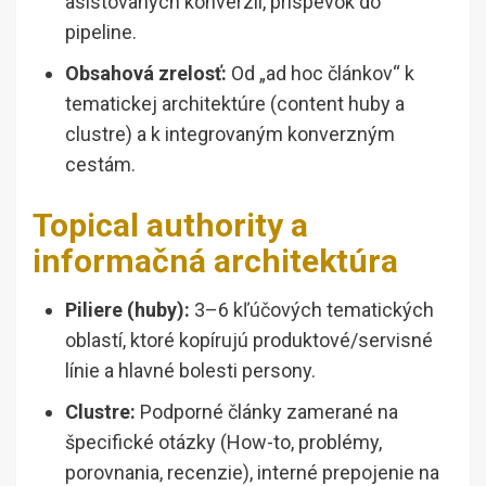
asistovaných konverzií, príspevok do
pipeline.
Obsahová zrelosť:
Od „ad hoc článkov“ k
tematickej architektúre (content huby a
clustre) a k integrovaným konverzným
cestám.
Topical authority a
informačná architektúra
Piliere (huby):
3–6 kľúčových tematických
oblastí, ktoré kopírujú produktové/servisné
línie a hlavné bolesti persony.
Clustre:
Podporné články zamerané na
špecifické otázky (How-to, problémy,
porovnania, recenzie), interné prepojenie na