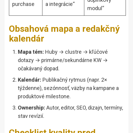
purchase
a integrácie“
modul“
Obsahová mapa a redakčný
kalendár
Mapa tém:
Huby → clustre → kľúčové
dotazy → primárne/sekundárne KW →
očakávaný dopad.
Kalendár:
Publikačný rytmus (napr. 2×
týždenne), sezónnosť, väzby na kampane a
produktové milestone.
Ownership:
Autor, editor, SEO, dizajn, termíny,
stav revízií.
Checklist kvality pred