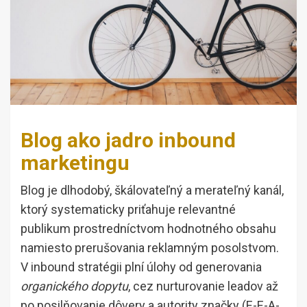
Blog ako jadro inbound
marketingu
Blog je dlhodobý, škálovateľný a merateľný kanál,
ktorý systematicky priťahuje relevantné
publikum prostredníctvom hodnotného obsahu
namiesto prerušovania reklamným posolstvom.
V inbound stratégii plní úlohy od generovania
organického dopytu
, cez nurturovanie leadov až
po posilňovanie dôvery a autority značky (E-E-A-