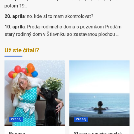
potom 19...
20. apríla
:
no. kde si to mam skontrolovat?
10. apríla
:
Predaj rodinného domu s pozemkom Predám
starý rodinný dom v Štiavniku so zastavanou plochou ...
Už ste čítali?
Predaj
Predaj
Reggae
Strava a emisie: pestrý