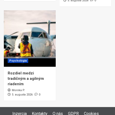
5. augusta 2026
0
Psychológia
Rozdiel medzi
tradičným a agilným
riadením
Monika P.
5. augusta 2026
0
Inzercia
Kontakty
O nás
GDPR
Cookies