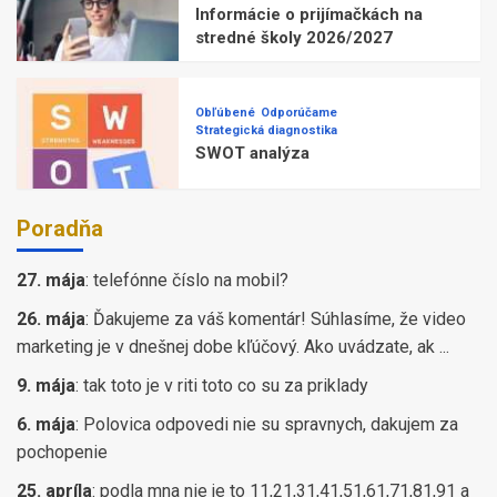
Informácie o prijímačkách na
stredné školy 2026/2027
Obľúbené
Odporúčame
Strategická diagnostika
SWOT analýza
Poradňa
27. mája
:
telefónne číslo na mobil?
26. mája
:
Ďakujeme za váš komentár! Súhlasíme, že video
marketing je v dnešnej dobe kľúčový. Ako uvádzate, ak ...
9. mája
:
tak toto je v riti toto co su za priklady
6. mája
:
Polovica odpovedi nie su spravnych, dakujem za
pochopenie
25. apríla
:
podla mna nie je to 11,21,31,41,51,61,71,81,91 a