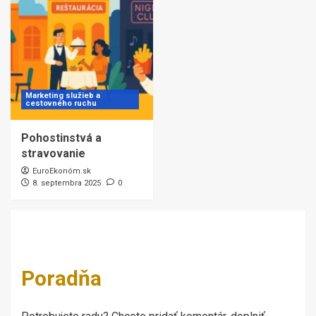
Marketing služieb a
cestovného ruchu
Pohostinstvá a
stravovanie
EuroEkonóm.sk
8. septembra 2025
0
Poradňa