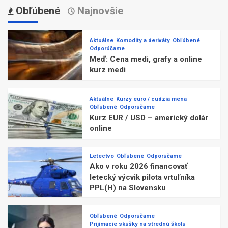
Obľúbené
Najnovšie
Aktuálne
Komodity a deriváty
Obľúbené
Odporúčame
Meď: Cena medi, grafy a online
kurz medi
Aktuálne
Kurzy euro / cudzia mena
Obľúbené
Odporúčame
Kurz EUR / USD – americký dolár
online
Letectvo
Obľúbené
Odporúčame
Ako v roku 2026 financovať
letecký výcvik pilota vrtuľníka
PPL(H) na Slovensku
Obľúbené
Odporúčame
Prijímacie skúšky na strednú školu