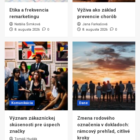
Etika a frekvencia
Výživa ako základ
remarketingu
prevencie chorôb
Natália Šimková
Jana Farkašová
8. augusta 2026
0
8. augusta 2026
0
Komunikácia
Dane
Význam zákazníckej
Zmena rodového
skúsenosti pre úspech
označenia v dokladoch:
značky
rámcový prehľad, citlivé
kroky
Tomáš Hudák