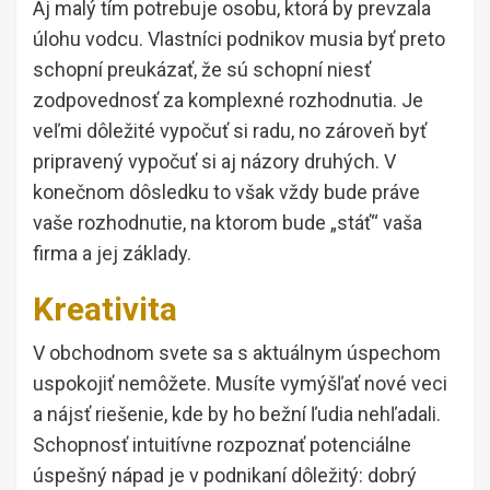
Aj malý tím potrebuje osobu, ktorá by prevzala
úlohu vodcu. Vlastníci podnikov musia byť preto
schopní preukázať, že sú schopní niesť
zodpovednosť za komplexné rozhodnutia. Je
veľmi dôležité vypočuť si radu, no zároveň byť
pripravený vypočuť si aj názory druhých. V
konečnom dôsledku to však vždy bude práve
vaše rozhodnutie, na ktorom bude „stáť“ vaša
firma a jej základy.
Kreativita
V obchodnom svete sa s aktuálnym úspechom
uspokojiť nemôžete. Musíte vymýšľať nové veci
a nájsť riešenie, kde by ho bežní ľudia nehľadali.
Schopnosť intuitívne rozpoznať potenciálne
úspešný nápad je v podnikaní dôležitý: dobrý