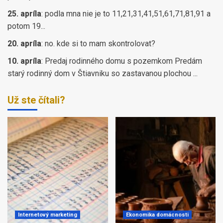
25. apríla
:
podla mna nie je to 11,21,31,41,51,61,71,81,91 a
potom 19...
20. apríla
:
no. kde si to mam skontrolovat?
10. apríla
:
Predaj rodinného domu s pozemkom Predám
starý rodinný dom v Štiavniku so zastavanou plochou ...
Už ste čítali?
Internetový marketing
Ekonomika domácnosti