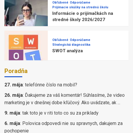
Obľúbené
Odporúčame
Prijímacie skúšky na strednú školu
Informácie o prijímačkách na
stredné školy 2026/2027
Obľúbené
Odporúčame
Strategická diagnostika
SWOT analýza
Poradňa
27. mája
:
telefónne číslo na mobil?
26. mája
:
Ďakujeme za váš komentár! Súhlasíme, že video
marketing je v dnešnej dobe kľúčový. Ako uvádzate, ak ...
9. mája
:
tak toto je v riti toto co su za priklady
6. mája
:
Polovica odpovedi nie su spravnych, dakujem za
pochopenie