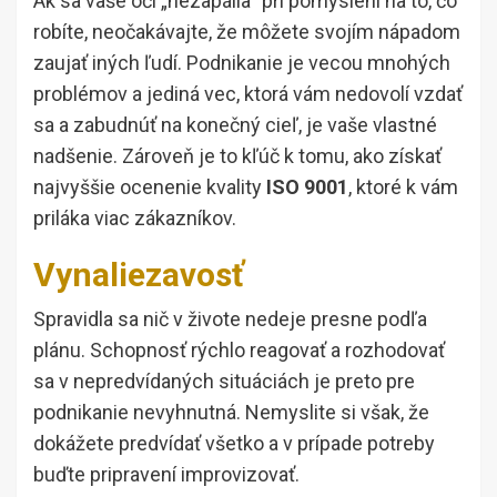
Ak sa vaše oči „nezapália“ pri pomyslení na to, čo
robíte, neočakávajte, že môžete svojím nápadom
zaujať iných ľudí. Podnikanie je vecou mnohých
problémov a jediná vec, ktorá vám nedovolí vzdať
sa a zabudnúť na konečný cieľ, je vaše vlastné
nadšenie. Zároveň je to kľúč k tomu, ako získať
najvyššie ocenenie kvality
ISO 9001
, ktoré k vám
priláka viac zákazníkov.
Vynaliezavosť
Spravidla sa nič v živote nedeje presne podľa
plánu. Schopnosť rýchlo reagovať a rozhodovať
sa v nepredvídaných situáciách je preto pre
podnikanie nevyhnutná. Nemyslite si však, že
dokážete predvídať všetko a v prípade potreby
buďte pripravení improvizovať.