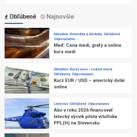
Obľúbené
Najnovšie
Aktuálne
Komodity a deriváty
Obľúbené
Odporúčame
Meď: Cena medi, grafy a online
kurz medi
Aktuálne
Kurzy euro / cudzia mena
Obľúbené
Odporúčame
Kurz EUR / USD – americký dolár
online
Letectvo
Obľúbené
Odporúčame
Ako v roku 2026 financovať
letecký výcvik pilota vrtuľníka
PPL(H) na Slovensku