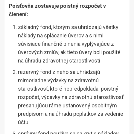
Poisťovňa zostavuje poistný rozpočet v
členení:
základný fond, ktorým sa uhrádzajú všetky
náklady na splácanie úverov a s nimi
súvisiace finančné plnenia vyplývajúce z
úverových zmlúv, ak tieto úvery boli použité
na úhradu zdravotnej starostlivosti
rezervný fond z neho sa uhrádzajú
mimoriadne výdavky na zdravotnú
starostlivosť, ktoré nepredpokladal poistný
rozpočet, výdavky na zdravotnú starostlivosť
presahujúcu ráme ustanovený osobitným
predpisom a na úhradu poplatkov za vedenie
účtu
správny fond používa sa na krytie nákladov