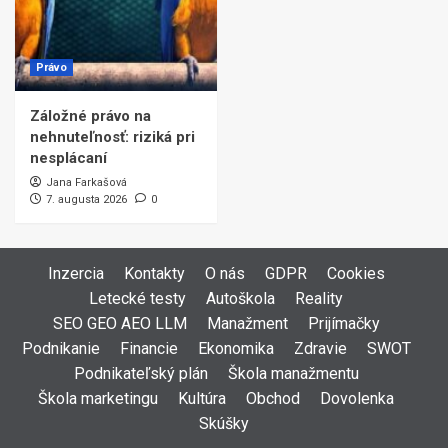
Právo
Záložné právo na
nehnuteľnosť: riziká pri
nesplácaní
Jana Farkašová
7. augusta 2026
0
Inzercia
Kontakty
O nás
GDPR
Cookies
Letecké testy
Autoškola
Reality
SEO GEO AEO LLM
Manažment
Prijímačky
Podnikanie
Financie
Ekonomika
Zdravie
SWOT
Podnikateľský plán
Škola manažmentu
Škola marketingu
Kultúra
Obchod
Dovolenka
Skúšky