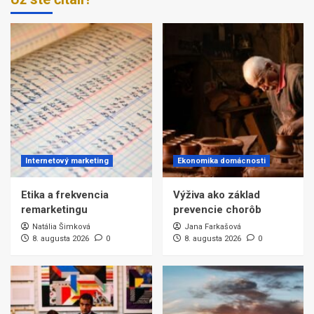
Internetový marketing
Ekonomika domácnosti
Etika a frekvencia
Výživa ako základ
remarketingu
prevencie chorôb
Natália Šimková
Jana Farkašová
8. augusta 2026
0
8. augusta 2026
0