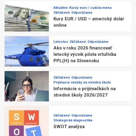
Aktuálne
Kurzy euro / cudzia mena
Obľúbené
Odporúčame
Kurz EUR / USD – americký dolár
online
Letectvo
Obľúbené
Odporúčame
Ako v roku 2026 financovať
letecký výcvik pilota vrtuľníka
PPL(H) na Slovensku
Obľúbené
Odporúčame
Prijímacie skúšky na strednú školu
Informácie o prijímačkách na
stredné školy 2026/2027
Obľúbené
Odporúčame
Strategická diagnostika
SWOT analýza