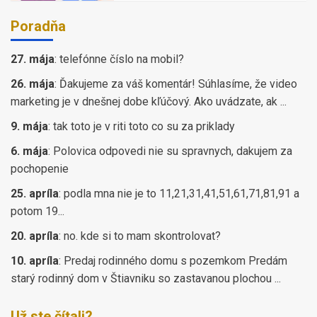
Poradňa
27. mája
:
telefónne číslo na mobil?
26. mája
:
Ďakujeme za váš komentár! Súhlasíme, že video
marketing je v dnešnej dobe kľúčový. Ako uvádzate, ak ...
9. mája
:
tak toto je v riti toto co su za priklady
6. mája
:
Polovica odpovedi nie su spravnych, dakujem za
pochopenie
25. apríla
:
podla mna nie je to 11,21,31,41,51,61,71,81,91 a
potom 19...
20. apríla
:
no. kde si to mam skontrolovat?
10. apríla
:
Predaj rodinného domu s pozemkom Predám
starý rodinný dom v Štiavniku so zastavanou plochou ...
Už ste čítali?