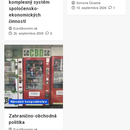
komplexný systém
Simona Česaná
spoločensko-
10. septembra 2024
1
ekonomických
činností
EuroEkonóm.sk
26. septembra 2024
0
Národné hospodárstvo
Zahranično-obchodná
politika
EuroEkonóm.sk