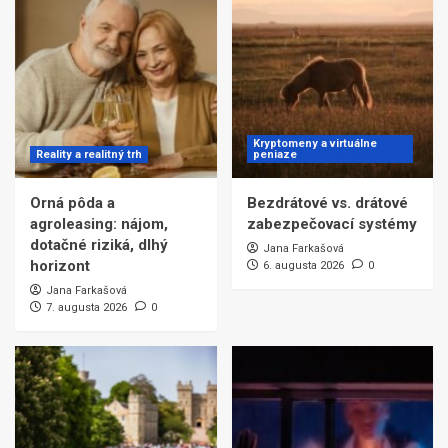
Kryptomeny a virtuálne
Reality a realitný trh
peniaze
Orná pôda a
Bezdrátové vs. drátové
agroleasing: nájom,
zabezpečovací systémy
dotačné riziká, dlhý
Jana Farkašová
horizont
6. augusta 2026
0
Jana Farkašová
7. augusta 2026
0