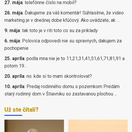
27. mája
:
telefónne číslo na mobil?
26. mája
:
Ďakujeme za váš komentár! Súhlasíme, že video
marketing je v dnešnej dobe kľúčový. Ako uvádzate, ak ...
9. mája
:
tak toto je v riti toto co su za priklady
6. mája
:
Polovica odpovedi nie su spravnych, dakujem za
pochopenie
25. apríla
:
podla mna nie je to 11,21,31,41,51,61,71,81,91 a
potom 19...
20. apríla
:
no. kde si to mam skontrolovat?
10. apríla
:
Predaj rodinného domu s pozemkom Predám
starý rodinný dom v Štiavniku so zastavanou plochou ...
Už ste čítali?