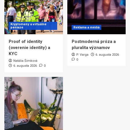
Kryptomeny a virtuálne
peniaze
Reklama a médiá
Proof of identity
Postmoderná próza a
(overenie identity) a
pluralita významov
KYC
P. Varga
6. augusta 2026
0
Natália Šimková
6. augusta 2026
0