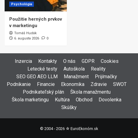
Psychológia
Použitie herných prvkov
v marketingu
Tomáš Hudák
6. augusta 2026
0
Inzercia
Kontakty
O nás
GDPR
Cookies
Letecké testy
Autoškola
Reality
SEO GEO AEO LLM
Manažment
Prijímačky
Podnikanie
Financie
Ekonomika
Zdravie
SWOT
Podnikateľský plán
Škola manažmentu
Škola marketingu
Kultúra
Obchod
Dovolenka
Skúšky
© 2004 - 2026 ☆
EuroEkonóm.sk