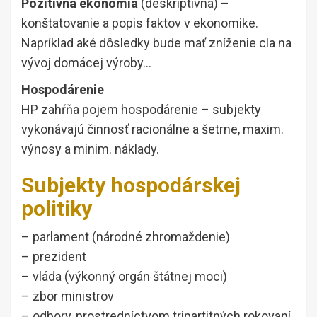
Pozitívna ekonómia
(deskriptívna) –
konštatovanie a popis faktov v ekonomike.
Napríklad aké dôsledky bude mať zníženie cla na
vývoj domácej výroby…
Hospodárenie
HP zahŕňa pojem hospodárenie – subjekty
vykonávajú činnosť racionálne a šetrne, maxim.
výnosy a minim. náklady.
Subjekty hospodárskej
politiky
– parlament (národné zhromaždenie)
– prezident
– vláda (výkonný orgán štátnej moci)
– zbor ministrov
– odbory, prostredníctvom tripartitných rokovaní