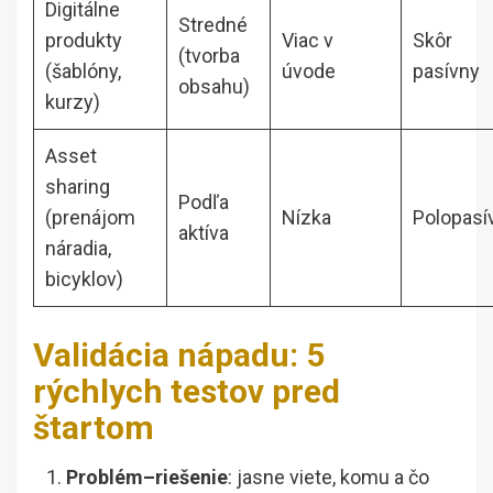
Digitálne
Stredné
produkty
Viac v
Skôr
(tvorba
(šablóny,
úvode
pasívny
obsahu)
kurzy)
Asset
sharing
Podľa
(prenájom
Nízka
Polopasí
aktíva
náradia,
bicyklov)
Validácia nápadu: 5
rýchlych testov pred
štartom
Problém–riešenie
: jasne viete, komu a čo