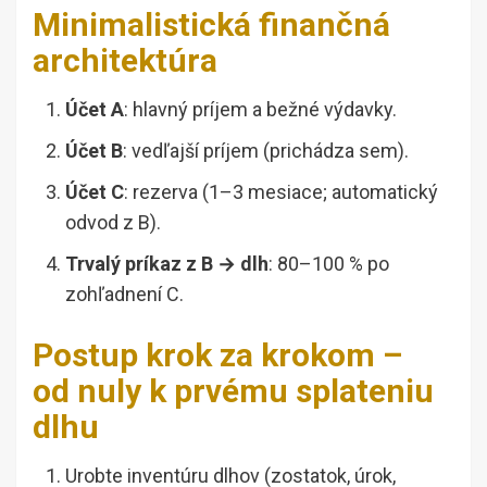
Minimalistická finančná
architektúra
Účet A
: hlavný príjem a bežné výdavky.
Účet B
: vedľajší príjem (prichádza sem).
Účet C
: rezerva (1–3 mesiace; automatický
odvod z B).
Trvalý príkaz z B → dlh
: 80–100 % po
zohľadnení C.
Postup krok za krokom –
od nuly k prvému splateniu
dlhu
Urobte inventúru dlhov (zostatok, úrok,