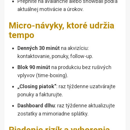
Prepnite na avalanche alebo snowball podľa
aktuálnej motivácie a úrokov.
Micro-návyky, ktoré udržia
tempo
Denných 30 minút
na akvizíciu:
kontaktovanie, ponuky, follow-up.
Blok 90 minút
na produkciu bez rušivých
vplyvov (time-boxing).
„Closing piatok“
: raz týždenne uzatvárajte
ponuky a fakturujte.
Dashboard dlhu
: raz týždenne aktualizujte
zostatky a mimoriadne splátky.
Riadenie rizík a vyhorenia