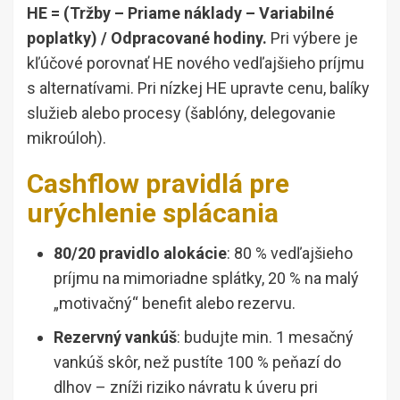
HE = (Tržby – Priame náklady – Variabilné
poplatky) / Odpracované hodiny.
Pri výbere je
kľúčové porovnať HE nového vedľajšieho príjmu
s alternatívami. Pri nízkej HE upravte cenu, balíky
služieb alebo procesy (šablóny, delegovanie
mikroúloh).
Cashflow pravidlá pre
urýchlenie splácania
80/20 pravidlo alokácie
: 80 % vedľajšieho
príjmu na mimoriadne splátky, 20 % na malý
„motivačný“ benefit alebo rezervu.
Rezervný vankúš
: budujte min. 1 mesačný
vankúš skôr, než pustíte 100 % peňazí do
dlhov – zníži riziko návratu k úveru pri