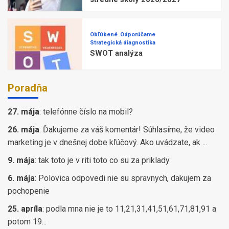
Obľúbené
Odporúčame
Strategická diagnostika
SWOT analýza
Poradňa
27. mája
:
telefónne číslo na mobil?
26. mája
:
Ďakujeme za váš komentár! Súhlasíme, že video
marketing je v dnešnej dobe kľúčový. Ako uvádzate, ak ...
9. mája
:
tak toto je v riti toto co su za priklady
6. mája
:
Polovica odpovedi nie su spravnych, dakujem za
pochopenie
25. apríla
:
podla mna nie je to 11,21,31,41,51,61,71,81,91 a
potom 19...