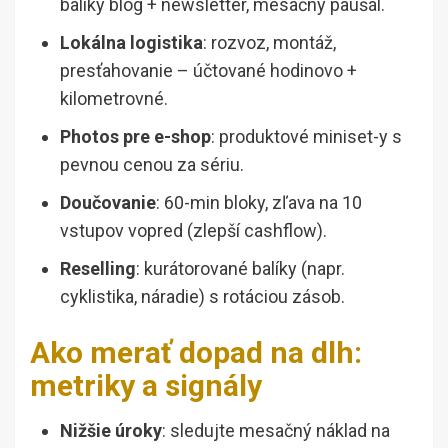
balíky blog + newsletter, mesačný paušál.
Lokálna logistika
: rozvoz, montáž,
presťahovanie – účtované hodinovo +
kilometrovné.
Photos pre e-shop
: produktové miniset-y s
pevnou cenou za sériu.
Doučovanie
: 60-min bloky, zľava na 10
vstupov vopred (zlepší cashflow).
Reselling
: kurátorované balíky (napr.
cyklistika, náradie) s rotáciou zásob.
Ako merať dopad na dlh:
metriky a signály
Nižšie úroky
: sledujte mesačný náklad na