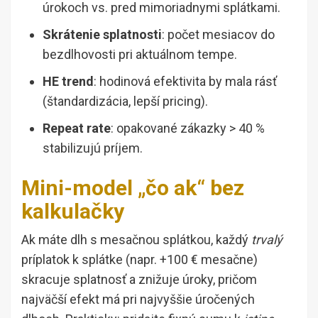
úrokoch vs. pred mimoriadnymi splátkami.
Skrátenie splatnosti
: počet mesiacov do
bezdlhovosti pri aktuálnom tempe.
HE trend
: hodinová efektivita by mala rásť
(štandardizácia, lepší pricing).
Repeat rate
: opakované zákazky > 40 %
stabilizujú príjem.
Mini-model „čo ak“ bez
kalkulačky
Ak máte dlh s mesačnou splátkou, každý
trvalý
príplatok k splátke (napr. +100 € mesačne)
skracuje splatnosť a znižuje úroky, pričom
najväčší efekt má pri najvyššie úročených