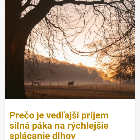
Prečo je vedľajší príjem
silná páka na rýchlejšie
splácanie dlhov