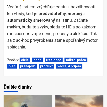
Vedľajší príjem zrýchľuje cestu k bezdlhovosti
len vtedy, keď je
predvídateľný
,
meraný
a
automaticky smerovaný
na istinu. Začnite
malým, budujte zvyky, sledujte HE a po každom
mesiaci upravujte cenu, procesy a alokáciu. Tak
sa z ad-hoc privyrobenia stane spoľahlivý motor
splácania.
Značky:
ciele
dane
freelance
mikro-práca
plán
prenájom
produkt
vedľajší príjem
Ďalšie články