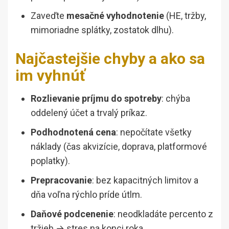
Zaveďte
mesačné vyhodnotenie
(HE, tržby,
mimoriadne splátky, zostatok dlhu).
Najčastejšie chyby a ako sa
im vyhnúť
Rozlievanie príjmu do spotreby
: chýba
oddelený účet a trvalý príkaz.
Podhodnotená cena
: nepočítate všetky
náklady (čas akvizície, doprava, platformové
poplatky).
Prepracovanie
: bez kapacitných limitov a
dňa voľna rýchlo príde útlm.
Daňové podcenenie
: neodkladáte percento z
tržieb → stres na konci roka.