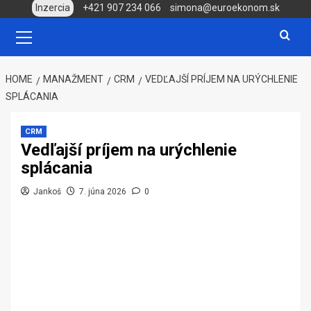
Skip
Inzercia
+421 907 234 066
simona@euroekonom.sk
to
Primary
Menu
content
HOME
MANAŽMENT
CRM
VEDĽAJŠÍ PRÍJEM NA URÝCHLENIE
SPLÁCANIA
CRM
Vedľajší príjem na urýchlenie
splácania
Jankoš
7. júna 2026
0