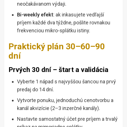
neočakávanom výdaji.
Bi-weekly efekt
: ak inkasujete vedľajší
príjem každé dva týždne, pošlite rovnakou
frekvenciou mikro-splátku istiny.
Praktický plán 30–60–90
dní
Prvých 30 dní – štart a validácia
Vyberte 1 nápad s najvyššou šancou na prvý
predaj do 14 dní.
Vytvorte ponuku, jednoduchú cenotvorbu a
kanál akvizície (2–3 inzerčné kanály).
Nastavte samostatný účet pre príjem a trvalý
príkaz na mimoriadne splátky.