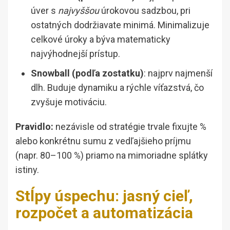
úver s
najvyššou
úrokovou sadzbou, pri
ostatných dodržiavate minimá. Minimalizuje
celkové úroky a býva matematicky
najvýhodnejší prístup.
Snowball (podľa zostatku)
: najprv najmenší
dlh. Buduje dynamiku a rýchle víťazstvá, čo
zvyšuje motiváciu.
Pravidlo:
nezávisle od stratégie trvale fixujte %
alebo konkrétnu sumu z vedľajšieho príjmu
(napr. 80–100 %) priamo na mimoriadne splátky
istiny.
Stĺpy úspechu: jasný cieľ,
rozpočet a automatizácia