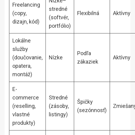
Nízke–
Freelancing
stredné
(copy,
Flexibilná
Aktívny
(softvér,
dizajn, kód)
portfólio)
Lokálne
služby
Podľa
(doučovanie,
Nízke
Aktívny
zákaziek
opatera,
montáž)
E-
commerce
Stredné
Špičky
(reselling,
(zásoby,
Zmiešan
(sezónnosť)
vlastné
listingy)
produkty)