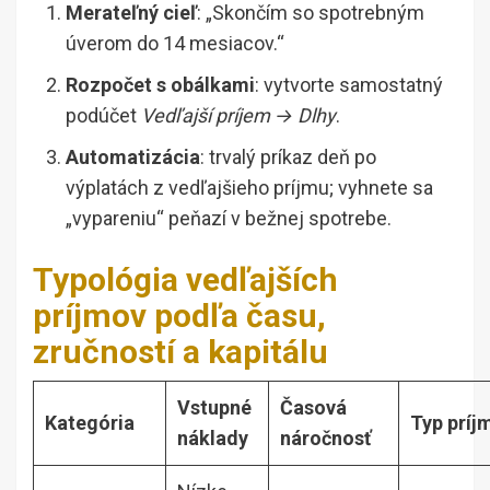
Merateľný cieľ
: „Skončím so spotrebným
úverom do 14 mesiacov.“
Rozpočet s obálkami
: vytvorte samostatný
podúčet
Vedľajší príjem → Dlhy
.
Automatizácia
: trvalý príkaz deň po
výplatách z vedľajšieho príjmu; vyhnete sa
„vypareniu“ peňazí v bežnej spotrebe.
Typológia vedľajších
príjmov podľa času,
zručností a kapitálu
Vstupné
Časová
Kategória
Typ príj
náklady
náročnosť