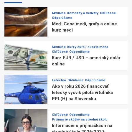
Aktuálne
Komodity a deriváty
Obľúbené
Odporúčame
Meď: Cena medi, grafy a online
kurz medi
Aktuálne
Kurzy euro / cudzia mena
Obľúbené
Odporúčame
Kurz EUR / USD – americký dolár
online
Letectvo
Obľúbené
Odporúčame
Ako v roku 2026 financovať
letecký výcvik pilota vrtuľníka
PPL(H) na Slovensku
Obľúbené
Odporúčame
Prijímacie skúšky na strednú školu
Informácie o prijímačkách na
stredné školy 2026/2027