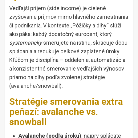
Vedľajší príjem (side income) je cielené
zvyšovanie príjmov mimo hlavného zamestnania
či podnikania. V kontexte „Pôžičky a dlhy“ slúži
ako páka: každý dodatočný eurocent, ktorý
systematicky
smerujete na istinu, skracuje dobu
splácania a redukuje celkové zaplatené úroky.
Kľúčom je disciplína – oddelenie, automatizácia
a konzistentné smerovanie vedľajších výnosov
priamo na dlhy podľa zvolenej stratégie
(avalanche/snowball).
Stratégie smerovania extra
peňazí: avalanche vs.
snowball
Avalanche (podľa úroku)
: najprv splácate