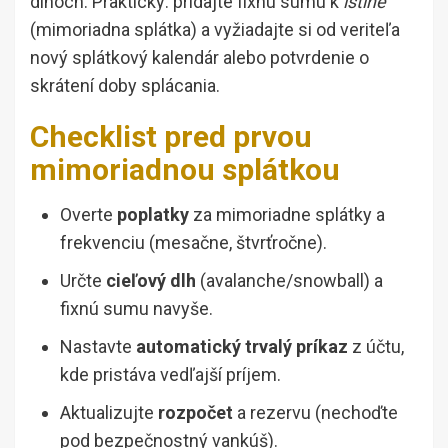
dlhoch. Prakticky: pridajte fixnú sumu k
istine
(mimoriadna splátka) a vyžiadajte si od veriteľa
nový splátkový kalendár alebo potvrdenie o
skrátení doby splácania.
Checklist pred prvou
mimoriadnou splátkou
Overte
poplatky
za mimoriadne splátky a
frekvenciu (mesačne, štvrťročne).
Určte
cieľový dlh
(avalanche/snowball) a
fixnú sumu navyše.
Nastavte
automatický trvalý príkaz
z účtu,
kde pristáva vedľajší príjem.
Aktualizujte
rozpočet
a rezervu (nechoďte
pod bezpečnostný vankúš).