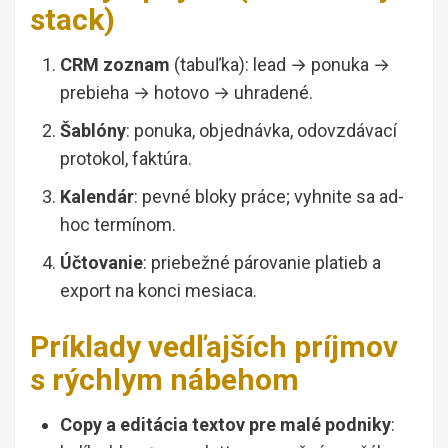
stack)
CRM zoznam
(tabuľka): lead → ponuka →
prebieha → hotovo → uhradené.
Šablóny
: ponuka, objednávka, odovzdávací
protokol, faktúra.
Kalendár
: pevné bloky práce; vyhnite sa ad-
hoc termínom.
Účtovanie
: priebežné párovanie platieb a
export na konci mesiaca.
Príklady vedľajších príjmov
s rýchlym nábehom
Copy a editácia textov pre malé podniky
: