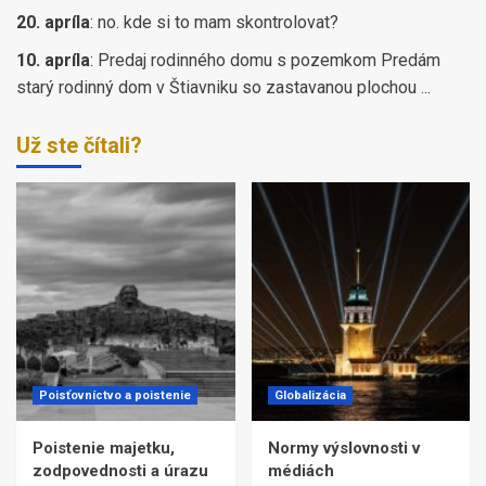
20. apríla
:
no. kde si to mam skontrolovat?
10. apríla
:
Predaj rodinného domu s pozemkom Predám
starý rodinný dom v Štiavniku so zastavanou plochou ...
Už ste čítali?
Poisťovníctvo a poistenie
Globalizácia
Poistenie majetku,
Normy výslovnosti v
zodpovednosti a úrazu
médiách