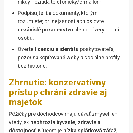
nikdy nežiada telefonicky/e-mailom.
Podpisujte iba dokumenty, ktorým
rozumiete; pri nejasnostiach oslovte
nezávislé poradenstvo
alebo dôveryhodnú
osobu.
Overte
licenciu a identitu
poskytovateľa;
pozor na kopírované weby a sociálne profily
bez histórie.
Zhrnutie: konzervatívny
prístup chráni zdravie aj
majetok
Pôžičky pre dôchodcov majú dávať zmysel len
vtedy, ak
neohrozia bývanie, zdravie a
dôstojnosť
. Kľúčom je
nízka splátková záťaž
,