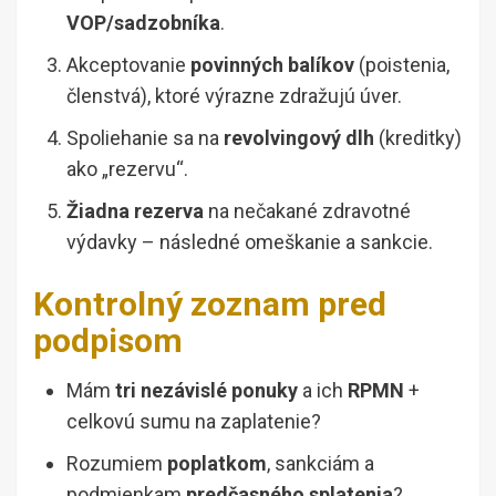
VOP/sadzobníka
.
Akceptovanie
povinných balíkov
(poistenia,
členstvá), ktoré výrazne zdražujú úver.
Spoliehanie sa na
revolvingový dlh
(kreditky)
ako „rezervu“.
Žiadna rezerva
na nečakané zdravotné
výdavky – následné omeškanie a sankcie.
Kontrolný zoznam pred
podpisom
Mám
tri nezávislé ponuky
a ich
RPMN
+
celkovú sumu na zaplatenie?
Rozumiem
poplatkom
, sankciám a
podmienkam
predčasného splatenia
?