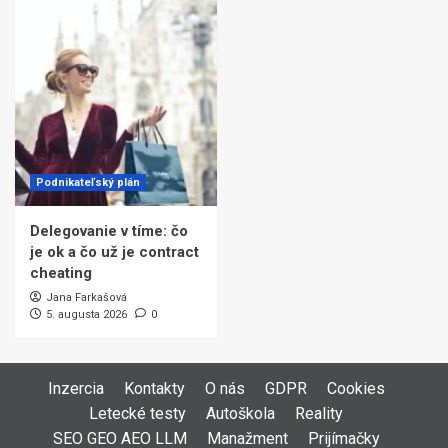
Podnikateľský plán
Delegovanie v tíme: čo
je ok a čo už je contract
cheating
Jana Farkašová
5. augusta 2026
0
Inzercia
Kontakty
O nás
GDPR
Cookies
Letecké testy
Autoškola
Reality
SEO GEO AEO LLM
Manažment
Prijímačky