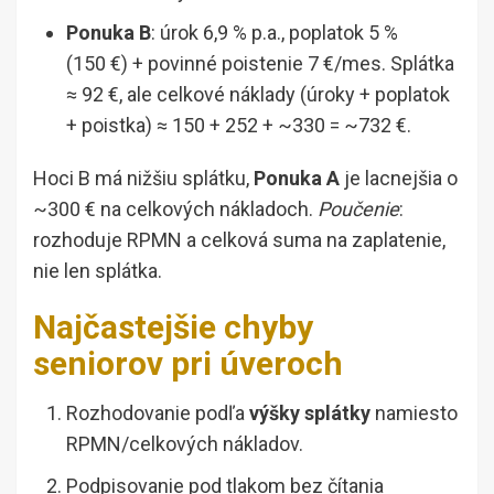
Ponuka B
: úrok 6,9 % p.a., poplatok 5 %
(150 €) + povinné poistenie 7 €/mes. Splátka
≈ 92 €, ale celkové náklady (úroky + poplatok
+ poistka) ≈ 150 + 252 + ~330 = ~732 €.
Hoci B má nižšiu splátku,
Ponuka A
je lacnejšia o
~300 € na celkových nákladoch.
Poučenie
:
rozhoduje RPMN a celková suma na zaplatenie,
nie len splátka.
Najčastejšie chyby
seniorov pri úveroch
Rozhodovanie podľa
výšky splátky
namiesto
RPMN/celkových nákladov.
Podpisovanie pod tlakom bez čítania