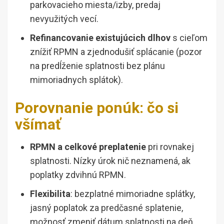
parkovacieho miesta/izby, predaj
nevyužitých vecí.
Refinancovanie existujúcich dlhov
s cieľom
znížiť RPMN a zjednodušiť splácanie (pozor
na predĺženie splatnosti bez plánu
mimoriadnych splátok).
Porovnanie ponúk: čo si
všímať
RPMN a celkové preplatenie
pri rovnakej
splatnosti. Nízky úrok nič neznamená, ak
poplatky zdvihnú RPMN.
Flexibilita
: bezplatné mimoriadne splátky,
jasný poplatok za predčasné splatenie,
možnosť zmeniť dátum splatnosti na deň