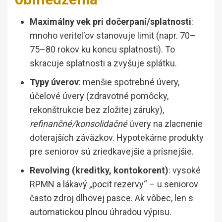
Maximálny vek pri dočerpaní/splatnosti
:
mnoho veriteľov stanovuje limit (napr. 70–
75–80 rokov ku koncu splatnosti). To
skracuje splatnosti a zvyšuje splátku.
Typy úverov
: menšie spotrebné úvery,
účelové úvery (zdravotné pomôcky,
rekonštrukcie bez zložitej záruky),
refinančné/konsolidačné
úvery na zlacnenie
doterajších záväzkov. Hypotekárne produkty
pre seniorov sú zriedkavejšie a prísnejšie.
Revolving (kreditky, kontokorent)
: vysoké
RPMN a lákavý „pocit rezervy“ – u seniorov
často zdroj dlhovej pasce. Ak vôbec, len s
automatickou plnou úhradou výpisu.