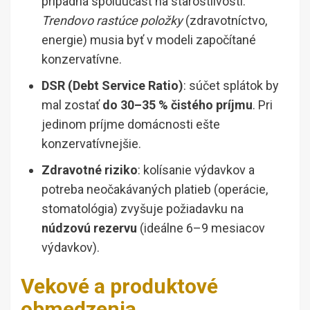
prípadná spoluúčasť na starostlivosti.
Trendovo rastúce položky
(zdravotníctvo,
energie) musia byť v modeli započítané
konzervatívne.
DSR (Debt Service Ratio)
: súčet splátok by
mal zostať
do 30–35 % čistého príjmu
. Pri
jedinom príjme domácnosti ešte
konzervatívnejšie.
Zdravotné riziko
: kolísanie výdavkov a
potreba neočakávaných platieb (operácie,
stomatológia) zvyšuje požiadavku na
núdzovú rezervu
(ideálne 6–9 mesiacov
výdavkov).
Vekové a produktové
obmedzenia