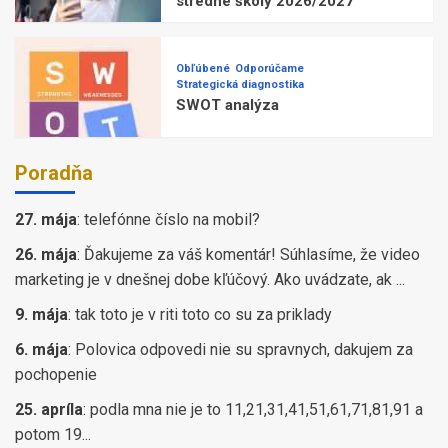
stredné školy 2026/2027
Obľúbené
Odporúčame
Strategická diagnostika
SWOT analýza
Poradňa
27. mája
:
telefónne číslo na mobil?
26. mája
:
Ďakujeme za váš komentár! Súhlasíme, že video
marketing je v dnešnej dobe kľúčový. Ako uvádzate, ak ...
9. mája
:
tak toto je v riti toto co su za priklady
6. mája
:
Polovica odpovedi nie su spravnych, dakujem za
pochopenie
25. apríla
:
podla mna nie je to 11,21,31,41,51,61,71,81,91 a
potom 19...