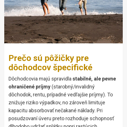
Prečo sú pôžičky pre
dôchodcov špecifické
Dôchodcovia majú spravidla
stabilné, ale pevne
ohraničené príjmy
(starobný/invalidný
dôchodok, rentu, prípadné vedľajšie príjmy). To
znižuje riziko výpadkov, no zároveň limituje
kapacitu absorbovať nečakané náklady. Pri
posudzovaní úveru preto rozhoduje schopnosť
dlhodobo udržať splátku popri rastúcich