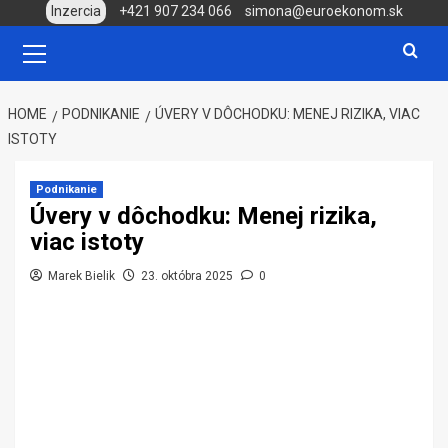
Skip
Inzercia
+421 907 234 066
simona@euroekonom.sk
to
Primary
Menu
content
HOME
PODNIKANIE
ÚVERY V DÔCHODKU: MENEJ RIZIKA, VIAC
ISTOTY
Podnikanie
Úvery v dôchodku: Menej rizika,
viac istoty
Marek Bielik
23. októbra 2025
0