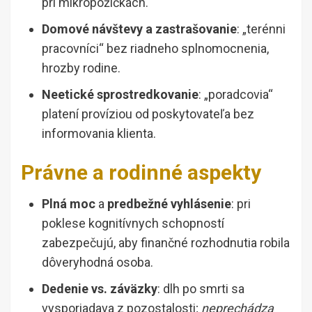
pri mikropôžičkách.
Domové návštevy a zastrašovanie
: „terénni
pracovníci“ bez riadneho splnomocnenia,
hrozby rodine.
Neetické sprostredkovanie
: „poradcovia“
platení províziou od poskytovateľa bez
informovania klienta.
Právne a rodinné aspekty
Plná moc
a
predbežné vyhlásenie
: pri
poklese kognitívnych schopností
zabezpečujú, aby finančné rozhodnutia robila
dôveryhodná osoba.
Dedenie vs. záväzky
: dlh po smrti sa
vysporiadava z pozostalosti;
neprechádza