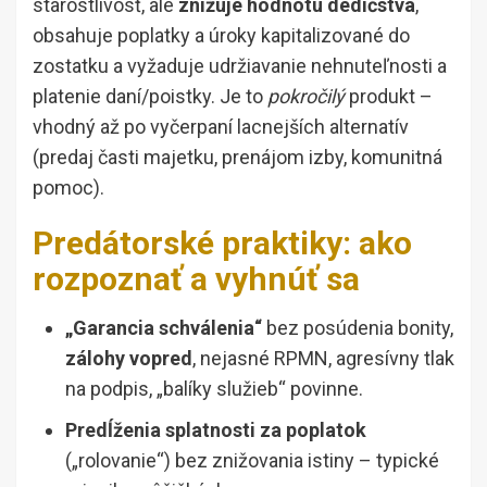
starostlivosť, ale
znižuje hodnotu dedičstva
,
obsahuje poplatky a úroky kapitalizované do
zostatku a vyžaduje udržiavanie nehnuteľnosti a
platenie daní/poistky. Je to
pokročilý
produkt –
vhodný až po vyčerpaní lacnejších alternatív
(predaj časti majetku, prenájom izby, komunitná
pomoc).
Predátorské praktiky: ako
rozpoznať a vyhnúť sa
„Garancia schválenia“
bez posúdenia bonity,
zálohy vopred
, nejasné RPMN, agresívny tlak
na podpis, „balíky služieb“ povinne.
Predĺženia splatnosti za poplatok
(„rolovanie“) bez znižovania istiny – typické