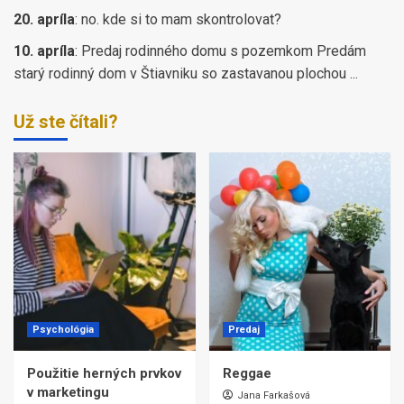
20. apríla
:
no. kde si to mam skontrolovat?
10. apríla
:
Predaj rodinného domu s pozemkom Predám
starý rodinný dom v Štiavniku so zastavanou plochou ...
Už ste čítali?
Psychológia
Predaj
Použitie herných prvkov
Reggae
v marketingu
Jana Farkašová