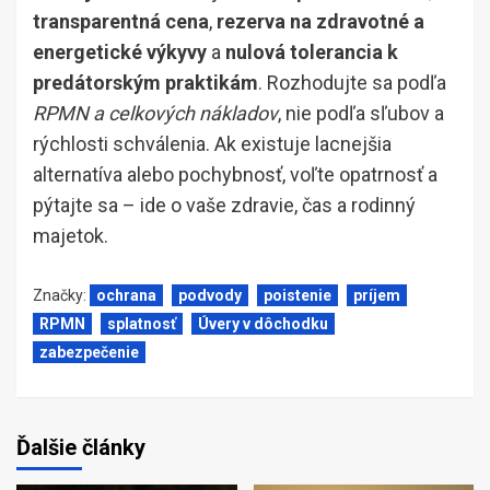
transparentná cena
,
rezerva na zdravotné a
energetické výkyvy
a
nulová tolerancia k
predátorským praktikám
. Rozhodujte sa podľa
RPMN a celkových nákladov
, nie podľa sľubov a
rýchlosti schválenia. Ak existuje lacnejšia
alternatíva alebo pochybnosť, voľte opatrnosť a
pýtajte sa – ide o vaše zdravie, čas a rodinný
majetok.
Značky:
ochrana
podvody
poistenie
príjem
RPMN
splatnosť
Úvery v dôchodku
zabezpečenie
Ďalšie články