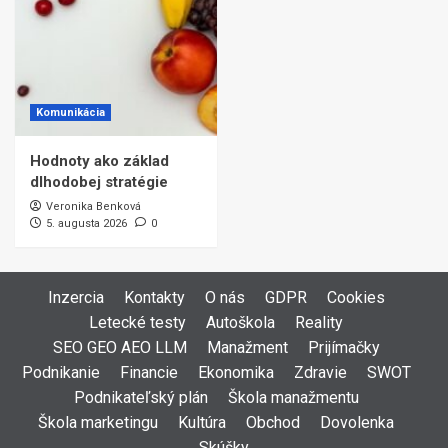
Komunikácia
Hodnoty ako základ
dlhodobej stratégie
Veronika Benková
5. augusta 2026
0
Inzercia
Kontakty
O nás
GDPR
Cookies
Letecké testy
Autoškola
Reality
SEO GEO AEO LLM
Manažment
Prijímačky
Podnikanie
Financie
Ekonomika
Zdravie
SWOT
Podnikateľský plán
Škola manažmentu
Škola marketingu
Kultúra
Obchod
Dovolenka
Skúšky