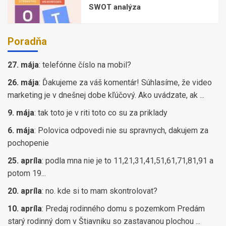
SWOT analýza
Poradňa
27. mája
:
telefónne číslo na mobil?
26. mája
:
Ďakujeme za váš komentár! Súhlasíme, že video
marketing je v dnešnej dobe kľúčový. Ako uvádzate, ak ...
9. mája
:
tak toto je v riti toto co su za priklady
6. mája
:
Polovica odpovedi nie su spravnych, dakujem za
pochopenie
25. apríla
:
podla mna nie je to 11,21,31,41,51,61,71,81,91 a
potom 19...
20. apríla
:
no. kde si to mam skontrolovat?
10. apríla
:
Predaj rodinného domu s pozemkom Predám
starý rodinný dom v Štiavniku so zastavanou plochou ...