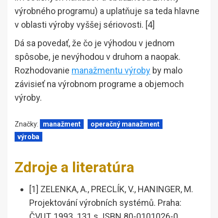
výrobného programu) a uplatňuje sa teda hlavne
v oblasti výroby vyššej sériovosti. [4]
Dá sa povedať, že čo je výhodou v jednom
spôsobe, je nevýhodou v druhom a naopak.
Rozhodovanie
manažmentu výroby
by malo
závisieť na výrobnom programe a objemoch
výroby.
Značky:
manažment
operačný manažment
výroba
Zdroje a literatúra
[1] ZELENKA, A., PRECLÍK, V., HANINGER, M.
Projektování výrobních systémů. Praha:
ČVUT, 1993. 131 s. ISBN 80-0101026-0