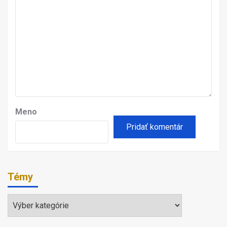
Meno
Témy
Témy