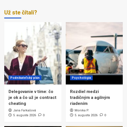
Už ste čítali?
Podnikateľský plán
Psychológia
Delegovanie v tíme: čo
Rozdiel medzi
je ok a čo už je contract
tradičným a agilným
cheating
riadením
Jana Farkašová
Monika P.
5. augusta 2026
0
5. augusta 2026
0