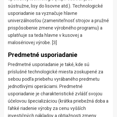
sústružne, lisy do lisovne atd.). Technologické
usporiadanie sa vyznačuje hlavne
univerzálnosťou (zameniteľnosť strojov a pružné
prispôsobenie zmene výrobného programu) a
uplatňuje sa teda hlavne v kusovej a
malosériovej výrobe. [3]
Predmetné usporiadanie
Predmetné usporiadanie je také, kde sú
príslušné technologické miesta zoskupené za
sebou podľa priebehu vyrábaného predmetu
jednotlivými operáciami. Predmetné
usporiadanie je charakteristické zvlášť svojou
účelovou špecializáciou (krátka priebežná doba a
ľahké riadenie výroby za cenu vyšších
investičných nákladov a obtiažnosti zmeny