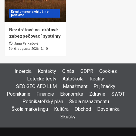
Kryptomeny a virtuálne
peniaze
Bezdrátové vs. drátové
zabezpečovací systémy
Jana Farkašová
6. augusta 2026
0
Inzercia
Kontakty
O nás
GDPR
Cookies
Letecké testy
Autoškola
Reality
SEO GEO AEO LLM
Manažment
Prijímačky
Podnikanie
Financie
Ekonomika
Zdravie
SWOT
Podnikateľský plán
Škola manažmentu
Škola marketingu
Kultúra
Obchod
Dovolenka
Skúšky