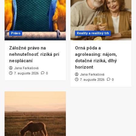
Právo
Reality a realitný trh
Záložné právo na
Orná pôda a
nehnuteľnosť: riziká pri
agroleasing: nájom,
nesplácaní
dotačné riziká, dlhý
horizont
Jana Farkašová
7. augusta 2026
0
Jana Farkašová
7. augusta 2026
0