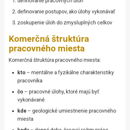
definovanie pracovných úloh
definovanie postupov, ako úlohy vykonávať
zoskupenie úloh do zmysluplných celkov
Komerčná štruktúra
pracovného miesta
Komerčná štruktúra pracovného miesta:
kto
– mentálne a fyzikálne charakteristiky
pracovníka
čo
– pracovné úlohy, ktoré majú byť
vykonávané
kde
– geologické umiestnenie pracovného
miesta
kedy
– denná doba, časový režim práce