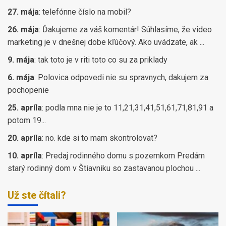
27. mája
:
telefónne číslo na mobil?
26. mája
:
Ďakujeme za váš komentár! Súhlasíme, že video
marketing je v dnešnej dobe kľúčový. Ako uvádzate, ak ...
9. mája
:
tak toto je v riti toto co su za priklady
6. mája
:
Polovica odpovedi nie su spravnych, dakujem za
pochopenie
25. apríla
:
podla mna nie je to 11,21,31,41,51,61,71,81,91 a
potom 19...
20. apríla
:
no. kde si to mam skontrolovat?
10. apríla
:
Predaj rodinného domu s pozemkom Predám
starý rodinný dom v Štiavniku so zastavanou plochou ...
Už ste čítali?