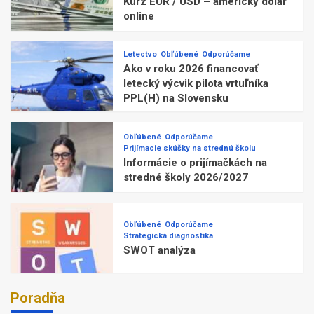
Kurz EUR / USD – americký dolár
online
Letectvo
Obľúbené
Odporúčame
Ako v roku 2026 financovať
letecký výcvik pilota vrtuľníka
PPL(H) na Slovensku
Obľúbené
Odporúčame
Prijímacie skúšky na strednú školu
Informácie o prijímačkách na
stredné školy 2026/2027
Obľúbené
Odporúčame
Strategická diagnostika
SWOT analýza
Poradňa