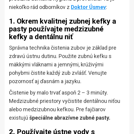
niekoľko rád odborníkov z
Doktor Úsmev
:
1. Okrem kvalitnej zubnej kefky a
pasty používajte medzizubné
kefky a dentálnu niť
Správna technika čistenia zubov je základ pre
zdravú ústnu dutinu. Použite zubnú kefku s
mäkkými vláknami a jemnými, krúživými
pohybmi čistite každý zub zvlášť. Venujte
pozornosť aj ďasnám a jazyku.
Čistenie by malo trvať aspoň 2 – 3 minúty.
Medzizubné priestory vyčistite dentálnou niťou
alebo medzizubnou kefkou. Pre fajčiarov
existujú
špeciálne abrazívne zubné pasty.
2. Používajte ústne vody s