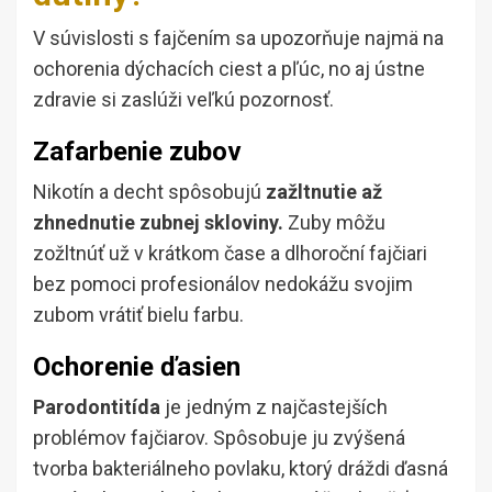
V súvislosti s fajčením sa upozorňuje najmä na
ochorenia dýchacích ciest a pľúc, no aj ústne
zdravie si zaslúži veľkú pozornosť.
Zafarbenie zubov
Nikotín a decht spôsobujú
zažltnutie až
zhnednutie zubnej skloviny.
Zuby môžu
zožltnúť už v krátkom čase a dlhoroční fajčiari
bez pomoci profesionálov nedokážu svojim
zubom vrátiť bielu farbu.
Ochorenie ďasien
Parodontitída
je jedným z najčastejších
problémov fajčiarov. Spôsobuje ju zvýšená
tvorba bakteriálneho povlaku, ktorý dráždi ďasná