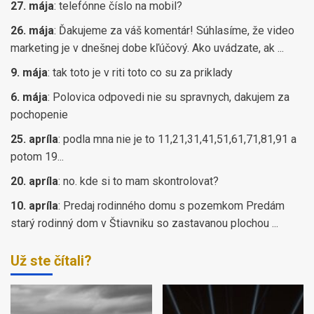
27. mája
:
telefónne číslo na mobil?
26. mája
:
Ďakujeme za váš komentár! Súhlasíme, že video
marketing je v dnešnej dobe kľúčový. Ako uvádzate, ak ...
9. mája
:
tak toto je v riti toto co su za priklady
6. mája
:
Polovica odpovedi nie su spravnych, dakujem za
pochopenie
25. apríla
:
podla mna nie je to 11,21,31,41,51,61,71,81,91 a
potom 19...
20. apríla
:
no. kde si to mam skontrolovat?
10. apríla
:
Predaj rodinného domu s pozemkom Predám
starý rodinný dom v Štiavniku so zastavanou plochou ...
Už ste čítali?