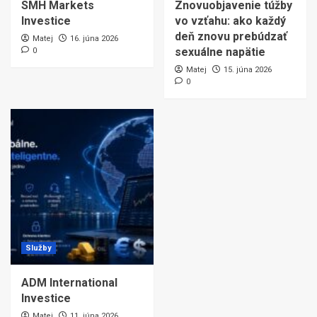
SMH Markets
Znovuobjavenie túžby
Investice
vo vzťahu: ako každý
deň znovu prebúdzať
Matej
16. júna 2026
sexuálne napätie
0
Matej
15. júna 2026
0
Služby
ADM International
Investice
Matej
11. júna 2026