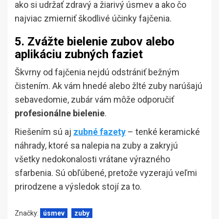
ako si udržať zdravý a žiarivý úsmev a ako čo
najviac zmierniť škodlivé účinky fajčenia.
5. Zvážte bielenie zubov alebo
aplikáciu zubných faziet
Škvrny od fajčenia nejdú odstrániť bežným
čistením. Ak vám hnedé alebo žlté zuby narúšajú
sebavedomie, zubár vám môže odporučiť
profesionálne bielenie
.
Riešením sú aj
zubné fazety
– tenké keramické
náhrady, ktoré sa nalepia na zuby a zakryjú
všetky nedokonalosti vrátane výrazného
sfarbenia. Sú obľúbené, pretože vyzerajú veľmi
prirodzene a výsledok stojí za to.
Značky:
úsmev
zuby