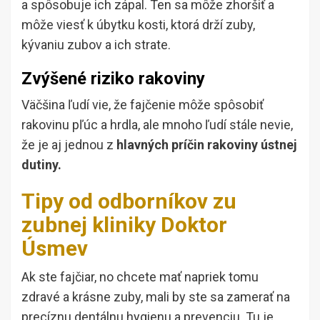
a spôsobuje ich zápal. Ten sa môže zhoršiť a
môže viesť k úbytku kosti, ktorá drží zuby,
kývaniu zubov a ich strate.
Zvýšené riziko rakoviny
Väčšina ľudí vie, že fajčenie môže spôsobiť
rakovinu pľúc a hrdla, ale mnoho ľudí stále nevie,
že je aj jednou z
hlavných príčin rakoviny ústnej
dutiny.
Tipy od odborníkov zu
zubnej kliniky Doktor
Úsmev
Ak ste fajčiar, no chcete mať napriek tomu
zdravé a krásne zuby, mali by ste sa zamerať na
precíznu dentálnu hygienu a prevenciu. Tu je