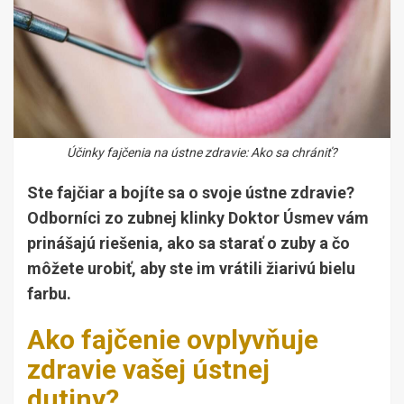
Účinky fajčenia na ústne zdravie: Ako sa chrániť?
Ste fajčiar a bojíte sa o svoje ústne zdravie?
Odborníci zo zubnej klinky Doktor Úsmev vám
prinášajú riešenia, ako sa starať o zuby a čo
môžete urobiť, aby ste im vrátili žiarivú bielu
farbu.
Ako fajčenie ovplyvňuje
zdravie vašej ústnej
dutiny?