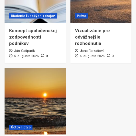
Riadenie ľudských zdrojov
Právo
Koncept spoločenskej
Vizualizácie pre
zodpovednosti
odvážnejšie
podnikov
rozhodnutia
Ján Gašparík
Jana Farkašová
5. augusta 2026
0
4. augusta 2026
0
Účtovníctvo