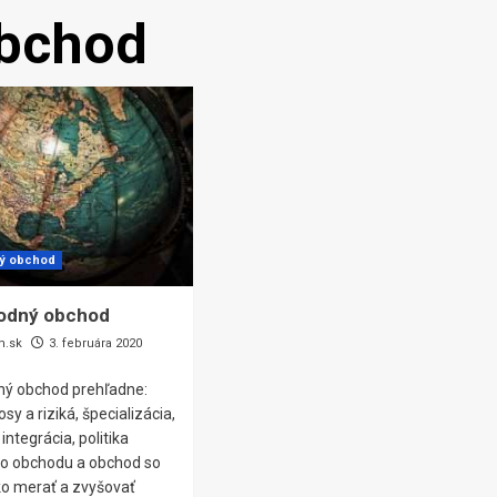
bchod
ý obchod
odný obchod
m.sk
3. februára 2020
ý obchod prehľadne:
osy a riziká, špecializácia,
integrácia, politika
o obchodu a obchod so
ko merať a zvyšovať