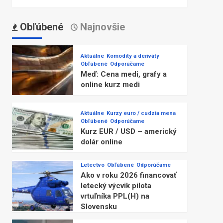
Obľúbené
Najnovšie
Aktuálne
Komodity a deriváty
Obľúbené
Odporúčame
Meď: Cena medi, grafy a
online kurz medi
Aktuálne
Kurzy euro / cudzia mena
Obľúbené
Odporúčame
Kurz EUR / USD – americký
dolár online
Letectvo
Obľúbené
Odporúčame
Ako v roku 2026 financovať
letecký výcvik pilota
vrtuľníka PPL(H) na
Slovensku