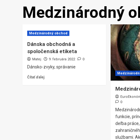
Medzinárodný o
Medzinárodný obchod
Dánska obchodná a
spoločenská etiketa
Matej
9. februára 2022
0
Dánsko-zvyky, správanie
Medzinárodn
Čítať ďalej
Medzinár
EuroEkonó
0
Medzinárodn
funkcie, prín
deľba práce, 
zahraničnéh
službami. A