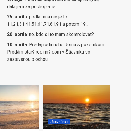
dakujem za pochopenie
25. apríla
:
podla mna nie je to
11,21,31,41,51,61,71,81,91 a potom 19...
20. apríla
:
no. kde si to mam skontrolovat?
10. apríla
:
Predaj rodinného domu s pozemkom
Predám starý rodinný dom v Štiavniku so
zastavanou plochou ...
Účtovníctvo