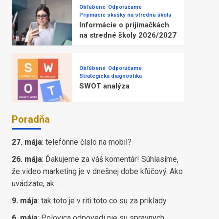
Obľúbené
Odporúčame
Prijímacie skúšky na strednú školu
Informácie o prijímačkách
na stredné školy 2026/2027
Obľúbené
Odporúčame
Strategická diagnostika
SWOT analýza
Poradňa
27. mája
:
telefónne číslo na mobil?
26. mája
:
Ďakujeme za váš komentár! Súhlasíme,
že video marketing je v dnešnej dobe kľúčový. Ako
uvádzate, ak ...
9. mája
:
tak toto je v riti toto co su za priklady
6. mája
:
Polovica odpovedi nie su spravnych,