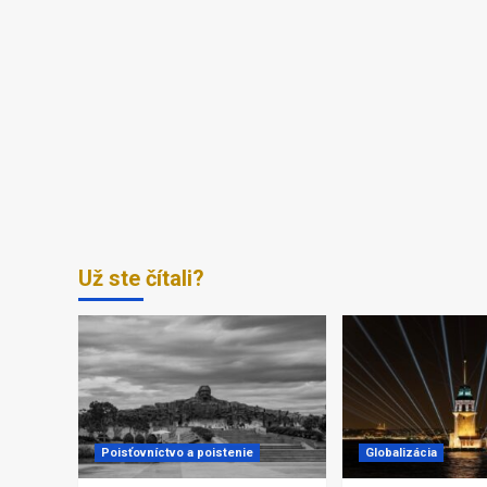
Už ste čítali?
Poisťovníctvo a poistenie
Globalizácia