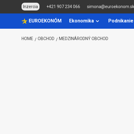
Skip
Inzercia
+421 907 234 066
simona@euroekonom.s
to
content
EUROEKONÓM
Ekonomika
Podnikanie
HOME
OBCHOD
MEDZINÁRODNÝ OBCHOD