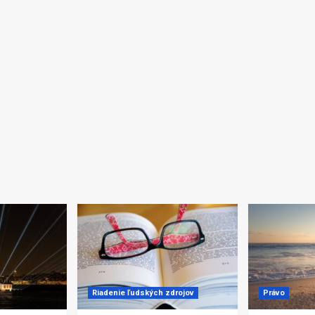
Riadenie ľudských zdrojov
Právo