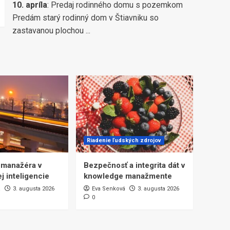
10. apríla
:
Predaj rodinného domu s pozemkom
Predám starý rodinný dom v Štiavniku so
zastavanou plochou ...
Riadenie ľudských zdrojov
 manažéra v
Bezpečnosť a integrita dát v
j inteligencie
knowledge manažmente
á
3. augusta 2026
Eva Senková
3. augusta 2026
0