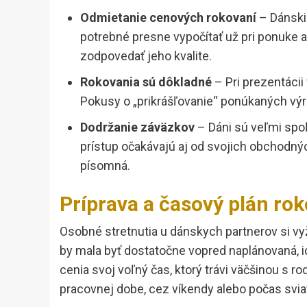
Odmietanie cenových rokovaní
– Dánski 
potrebné presne vypočítať už pri ponuke a
zodpovedať jeho kvalite.
Rokovania sú dôkladné
– Pri prezentácii
Pokusy o „prikrášľovanie“ ponúkaných vý
Dodržanie záväzkov
– Dáni sú veľmi spo
prístup očakávajú aj od svojich obchodný
písomná.
Príprava a časový plán ro
Osobné stretnutia u dánskych partnerov si v
by mala byť dostatočne vopred naplánovaná, i
cenia svoj voľný čas, ktorý trávi väčšinou s r
pracovnej dobe, cez víkendy alebo počas svia