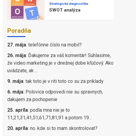
Strategická diagnostika
SWOT analýza
Poradňa
27. mája
:
telefónne číslo na mobil?
26. mája
:
Ďakujeme za váš komentár! Súhlasíme,
že video marketing je v dnešnej dobe kľúčový. Ako
uvádzate, ak ...
9. mája
:
tak toto je v riti toto co su za priklady
6. mája
:
Polovica odpovedi nie su spravnych,
dakujem za pochopenie
25. apríla
:
podla mna nie je to
11,21,31,41,51,61,71,81,91 a potom 19...
20. apríla
:
no. kde si to mam skontrolovat?