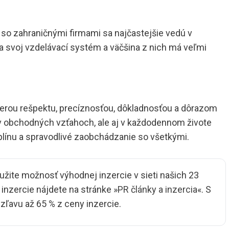
so zahraničnými firmami sa najčastejšie vedú v
na svoj vzdelávací systém a väčšina z nich má veľmi
erou rešpektu, precíznosťou, dôkladnosťou a dôrazom
 v obchodných vzťahoch, ale aj v každodennom živote
ciplínu a spravodlivé zaobchádzanie so všetkými.
užite možnosť výhodnej inzercie v sieti našich 23
nzercie nájdete na stránke »
PR články a inzercia
«. S
ľavu až 65 % z ceny inzercie.