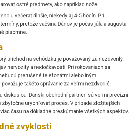
darovať ostré predmety, ako napríklad nože.
nciu večerať dlhšie, niekedy aj 4-5 hodín. Pri
 termíny, pretože väčšina Dánov je počas júla a augusta
ené písomne.
a
orý príchod na schôdzku je považovaný za nezdvorilý.
v nervozity a nedočkavosti. Pri rokovaniach sa
 nebudú prerušené telefonátmi alebo inými
považuje takéto správanie za veľmi nezdvorilé.
u diskusiou. Dánski obchodní partneri sú veľmi precízni
 zbytočne urýchľovať proces. V prípade zložitejších
 viac času na dôkladné preskúmanie všetkých aspektov.
dné zvyklosti