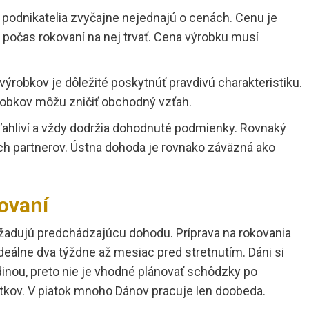
podnikatelia zvyčajne nejednajú o cenách. Cenu je
 počas rokovaní na nej trvať. Cena výrobku musí
 výrobkov je dôležité poskytnúť pravdivú charakteristiku.
robkov môžu zničiť obchodný vzťah.
ľahliví a vždy dodržia dohodnuté podmienky. Rovnaký
ch partnerov. Ústna dohoda je rovnako záväzná ako
kovaní
yžadujú predchádzajúcu dohodu. Príprava na rokovania
deálne dva týždne až mesiac pred stretnutím. Dáni si
odinou, preto nie je vhodné plánovať schôdzky po
tkov. V piatok mnoho Dánov pracuje len doobeda.