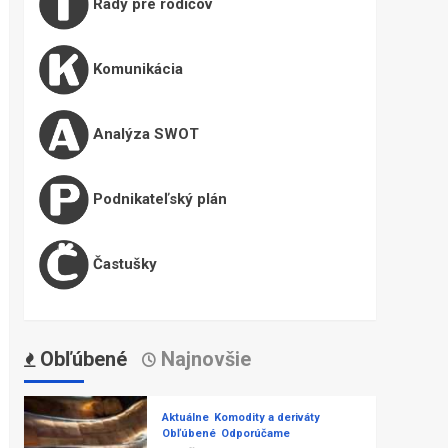
Rady pre rodičov
Komunikácia
Analýza SWOT
Podnikateľský plán
Častušky
Obľúbené
Najnovšie
Aktuálne
Komodity a deriváty
Obľúbené
Odporúčame