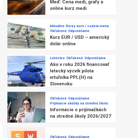
Meď: Cena medi, grafy a
online kurz medi
Aktuálne
Kurzy euro / cudzia mena
Obľúbené
Odporúčame
Kurz EUR / USD – americký
dolár online
Letectvo
Obľúbené
Odporúčame
Ako v roku 2026 financovať
letecký výcvik pilota
vrtuľníka PPL(H) na
Slovensku
Obľúbené
Odporúčame
Prijímacie skúšky na strednú školu
Informácie o prijímačkách
na stredné školy 2026/2027
Obľúbené
Odporúčame