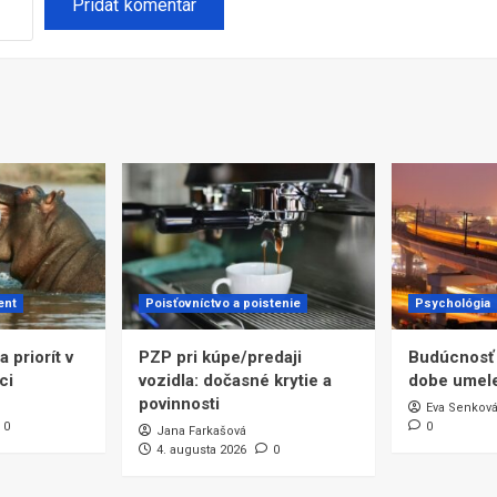
ent
Poisťovníctvo a poistenie
Psychológia
 priorít v
PZP pri kúpe/predaji
Budúcnosť
ci
vozidla: dočasné krytie a
dobe umele
povinnosti
Eva Senkov
0
0
Jana Farkašová
4. augusta 2026
0