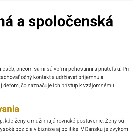
á a spoločenská
 osôb, pričom sami sú veľmi pohostinní a priateľskí. Pri
zachovať očný kontakt a udržiavať príjemnú a
j deťom, čo naznačuje ich prístup k vzájomnému
vania
tup, kde ženy a muži majú rovnaké postavenie. Ženy sú
soké pozície v biznise aj politike. V Dánsku je zvykom