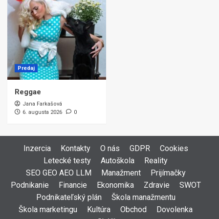
Predaj
Reggae
Jana Farkašová
6. augusta 2026
0
Inzercia
Kontakty
O nás
GDPR
Cookies
Letecké testy
Autoškola
Reality
SEO GEO AEO LLM
Manažment
Prijímačky
Podnikanie
Financie
Ekonomika
Zdravie
SWOT
Podnikateľský plán
Škola manažmentu
Škola marketingu
Kultúra
Obchod
Dovolenka