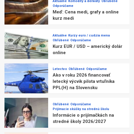
Aktuálne
Komodity a deriváty
Obľúbené
Odporúčame
Meď: Cena medi, grafy a online
kurz medi
Aktuálne
Kurzy euro / cudzia mena
Obľúbené
Odporúčame
Kurz EUR / USD – americký dolár
online
Letectvo
Obľúbené
Odporúčame
Ako v roku 2026 financovať
letecký výcvik pilota vrtuľníka
PPL(H) na Slovensku
Obľúbené
Odporúčame
Prijímacie skúšky na strednú školu
Informácie o prijímačkách na
stredné školy 2026/2027