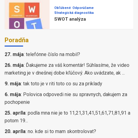
Obľúbené
Odporúčame
Strategická diagnostika
SWOT analýza
Poradňa
27. mája
:
telefónne číslo na mobil?
26. mája
:
Ďakujeme za váš komentár! Súhlasíme, že video
marketing je v dnešnej dobe kľúčový. Ako uvádzate, ak ...
9. mája
:
tak toto je v riti toto co su za priklady
6. mája
:
Polovica odpovedi nie su spravnych, dakujem za
pochopenie
25. apríla
:
podla mna nie je to 11,21,31,41,51,61,71,81,91 a
potom 19...
20. apríla
:
no. kde si to mam skontrolovat?