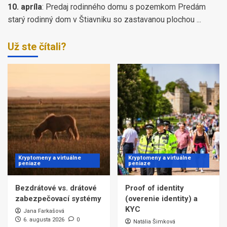
10. apríla
:
Predaj rodinného domu s pozemkom Predám
starý rodinný dom v Štiavniku so zastavanou plochou ...
Už ste čítali?
Kryptomeny a virtuálne
Kryptomeny a virtuálne
peniaze
peniaze
Bezdrátové vs. drátové
Proof of identity
zabezpečovací systémy
(overenie identity) a
KYC
Jana Farkašová
6. augusta 2026
0
Natália Šimková