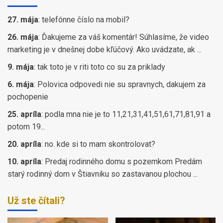
27. mája
:
telefónne číslo na mobil?
26. mája
:
Ďakujeme za váš komentár! Súhlasíme, že video
marketing je v dnešnej dobe kľúčový. Ako uvádzate, ak ...
9. mája
:
tak toto je v riti toto co su za priklady
6. mája
:
Polovica odpovedi nie su spravnych, dakujem za
pochopenie
25. apríla
:
podla mna nie je to 11,21,31,41,51,61,71,81,91 a
potom 19...
20. apríla
:
no. kde si to mam skontrolovat?
10. apríla
:
Predaj rodinného domu s pozemkom Predám
starý rodinný dom v Štiavniku so zastavanou plochou ...
Už ste čítali?