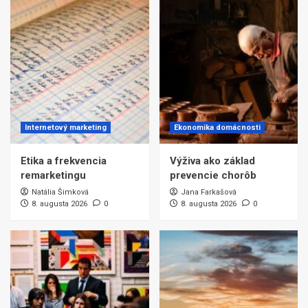
Internetový marketing
Ekonomika domácnosti
Etika a frekvencia
Výživa ako základ
remarketingu
prevencie chorôb
Natália Šimková
Jana Farkašová
8. augusta 2026
0
8. augusta 2026
0