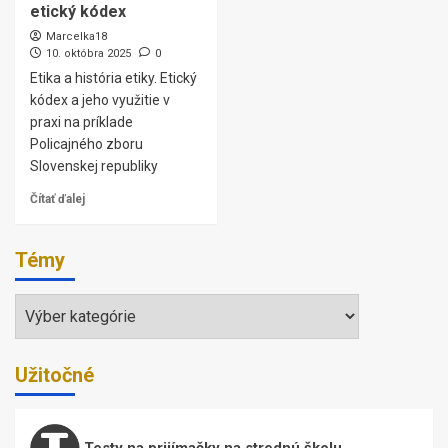
etický kódex
Marcelka18
10. októbra 2025
0
Etika a história etiky. Etický
kódex a jeho využitie v
praxi na príklade
Policajného zboru
Slovenskej republiky
Čítať ďalej
Témy
Témy
Užitočné
Testy na prijímačky na strednú školu