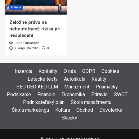
Právo
Záložné právo na
nehnuteľnosť: riziká pri
nesplácaní
Jana Farkašová
7. augusta 2026
0
Inzercia
Kontakty
O nás
GDPR
Cookies
Letecké testy
Autoškola
Reality
SEO GEO AEO LLM
Manažment
Prijímačky
Podnikanie
Financie
Ekonomika
Zdravie
SWOT
Podnikateľský plán
Škola manažmentu
Škola marketingu
Kultúra
Obchod
Dovolenka
Skúšky