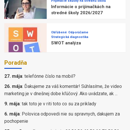
Prijímacie skúšky na strednú školu
Informácie o prijímačkách na
stredné školy 2026/2027
Obľúbené
Odporúčame
Strategická diagnostika
SWOT analýza
Poradňa
27. mája
:
telefónne číslo na mobil?
26. mája
:
Ďakujeme za váš komentár! Súhlasíme, že video
marketing je v dnešnej dobe kľúčový. Ako uvádzate, ak ...
9. mája
:
tak toto je v riti toto co su za priklady
6. mája
:
Polovica odpovedi nie su spravnych, dakujem za
pochopenie