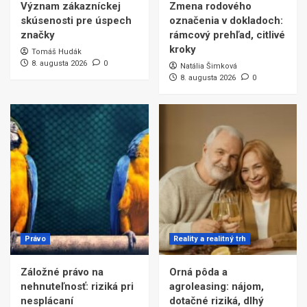
Význam zákazníckej
Zmena rodového
skúsenosti pre úspech
označenia v dokladoch:
značky
rámcový prehľad, citlivé
kroky
Tomáš Hudák
8. augusta 2026
0
Natália Šimková
8. augusta 2026
0
Právo
Reality a realitný trh
Záložné právo na
Orná pôda a
nehnuteľnosť: riziká pri
agroleasing: nájom,
nesplácaní
dotačné riziká, dlhý