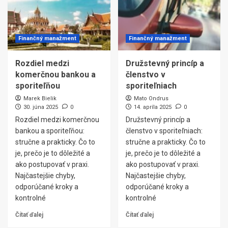
Finančný manažment
Finančný manažment
Rozdiel medzi
Družstevný princíp a
komerčnou bankou a
členstvo v
sporiteľňou
sporiteľniach
Marek Bielik
Mato Ondrus
30. júna 2025
0
14. apríla 2025
0
Rozdiel medzi komerčnou
Družstevný princíp a
bankou a sporiteľňou:
členstvo v sporiteľniach:
stručne a prakticky. Čo to
stručne a prakticky. Čo to
je, prečo je to dôležité a
je, prečo je to dôležité a
ako postupovať v praxi.
ako postupovať v praxi.
Najčastejšie chyby,
Najčastejšie chyby,
odporúčané kroky a
odporúčané kroky a
kontrolné
kontrolné
Čítať ďalej
Čítať ďalej