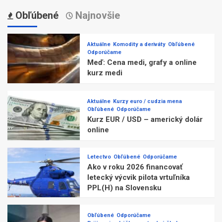
Obľúbené
Najnovšie
Aktuálne
Komodity a deriváty
Obľúbené
Odporúčame
Meď: Cena medi, grafy a online
kurz medi
Aktuálne
Kurzy euro / cudzia mena
Obľúbené
Odporúčame
Kurz EUR / USD – americký dolár
online
Letectvo
Obľúbené
Odporúčame
Ako v roku 2026 financovať
letecký výcvik pilota vrtuľníka
PPL(H) na Slovensku
Obľúbené
Odporúčame