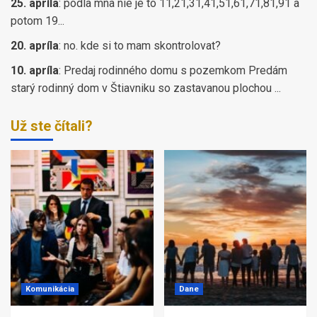
25. apríla
:
podla mna nie je to 11,21,31,41,51,61,71,81,91 a
potom 19...
20. apríla
:
no. kde si to mam skontrolovat?
10. apríla
:
Predaj rodinného domu s pozemkom Predám
starý rodinný dom v Štiavniku so zastavanou plochou ...
Už ste čítali?
Komunikácia
Dane