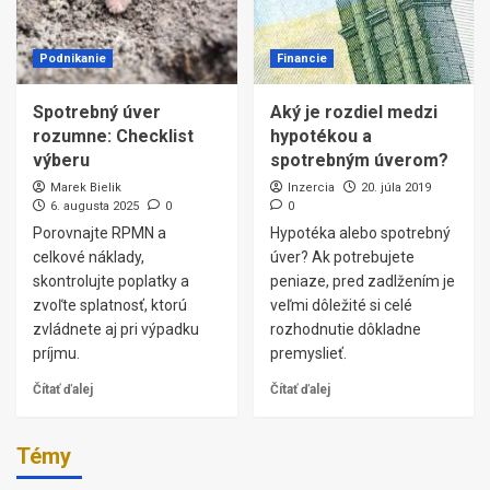
Podnikanie
Financie
Spotrebný úver
Aký je rozdiel medzi
rozumne: Checklist
hypotékou a
výberu
spotrebným úverom?
Marek Bielik
Inzercia
20. júla 2019
6. augusta 2025
0
0
Porovnajte RPMN a
Hypotéka alebo spotrebný
celkové náklady,
úver? Ak potrebujete
skontrolujte poplatky a
peniaze, pred zadlžením je
zvoľte splatnosť, ktorú
veľmi dôležité si celé
zvládnete aj pri výpadku
rozhodnutie dôkladne
príjmu.
premyslieť.
Čítať ďalej
Čítať ďalej
Témy