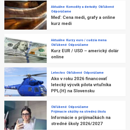
Aktuálne
Komodity a deriváty
Obľúbené
Odporúčame
Meď: Cena medi, grafy a online
kurz medi
Aktuálne
Kurzy euro / cudzia mena
Obľúbené
Odporúčame
Kurz EUR / USD – americký dolár
online
Letectvo
Obľúbené
Odporúčame
Ako v roku 2026 financovať
letecký výcvik pilota vrtuľníka
PPL(H) na Slovensku
Obľúbené
Odporúčame
Prijímacie skúšky na strednú školu
Informácie o prijímačkách na
stredné školy 2026/2027