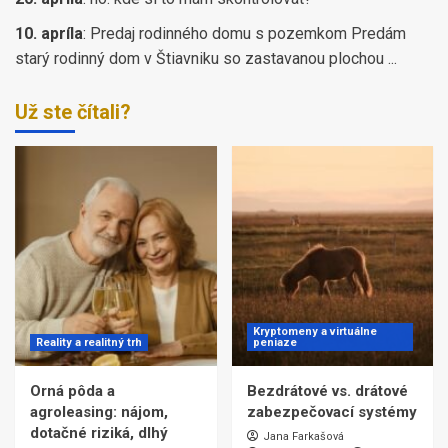
10. apríla
:
Predaj rodinného domu s pozemkom Predám
starý rodinný dom v Štiavniku so zastavanou plochou ...
Už ste čítali?
Kryptomeny a virtuálne
Reality a realitný trh
peniaze
Orná pôda a
Bezdrátové vs. drátové
agroleasing: nájom,
zabezpečovací systémy
dotačné riziká, dlhý
Jana Farkašová