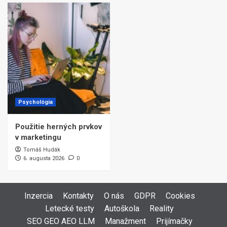
Psychológia
Použitie herných prvkov
v marketingu
Tomáš Hudák
6. augusta 2026
0
Inzercia
Kontakty
O nás
GDPR
Cookies
Letecké testy
Autoškola
Reality
SEO GEO AEO LLM
Manažment
Prijímačky