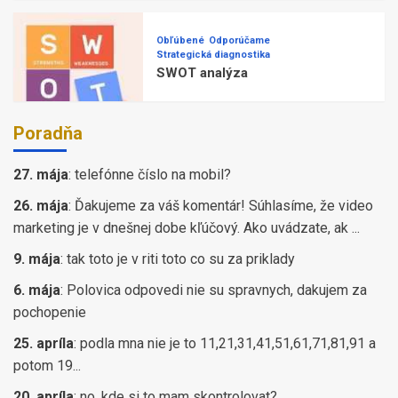
Obľúbené
Odporúčame
Strategická diagnostika
SWOT analýza
Poradňa
27. mája
:
telefónne číslo na mobil?
26. mája
:
Ďakujeme za váš komentár! Súhlasíme, že video
marketing je v dnešnej dobe kľúčový. Ako uvádzate, ak ...
9. mája
:
tak toto je v riti toto co su za priklady
6. mája
:
Polovica odpovedi nie su spravnych, dakujem za
pochopenie
25. apríla
:
podla mna nie je to 11,21,31,41,51,61,71,81,91 a
potom 19...
20. apríla
:
no. kde si to mam skontrolovat?