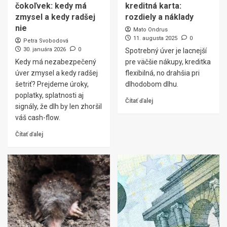
čokoľvek: kedy má
kreditná karta:
zmysel a kedy radšej
rozdiely a náklady
nie
Mato Ondrus
11. augusta 2025
0
Petra Svobodová
30. januára 2026
0
Spotrebný úver je lacnejší
Kedy má nezabezpečený
pre väčšie nákupy, kreditka
úver zmysel a kedy radšej
flexibilná, no drahšia pri
šetriť? Prejdeme úroky,
dlhodobom dlhu.
poplatky, splatnosti aj
Čítať ďalej
signály, že dlh by len zhoršil
váš cash-flow.
Čítať ďalej