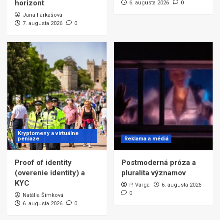
horizont
6. augusta 2026
0
Jana Farkašová
7. augusta 2026
0
Kryptomeny a virtuálne
peniaze
Reklama a médiá
Proof of identity
Postmoderná próza a
(overenie identity) a
pluralita významov
KYC
P. Varga
6. augusta 2026
0
Natália Šimková
6. augusta 2026
0