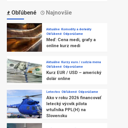
Obľúbené
Najnovšie
Aktuálne
Komodity a deriváty
Obľúbené
Odporúčame
Meď: Cena medi, grafy a
online kurz medi
Aktuálne
Kurzy euro / cudzia mena
Obľúbené
Odporúčame
Kurz EUR / USD – americký
dolár online
Letectvo
Obľúbené
Odporúčame
Ako v roku 2026 financovať
letecký výcvik pilota
vrtuľníka PPL(H) na
Slovensku