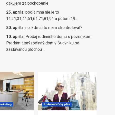
dakujem za pochopenie
25. apríla
:
podla mna nie je to
11,21,31,41,51,61,71,81,91 a potom 19...
20. apríla
:
no. kde si to mam skontrolovat?
10. apríla
:
Predaj rodinného domu s pozemkom
Predám starý rodinný dom v Štiavniku so
zastavanou plochou ...
arketing
Podnikateľský plán