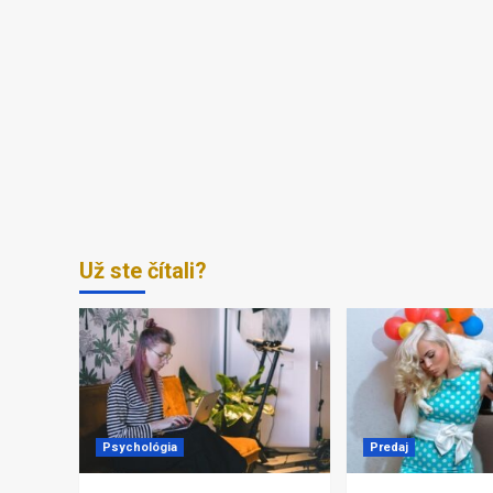
Už ste čítali?
Psychológia
Predaj