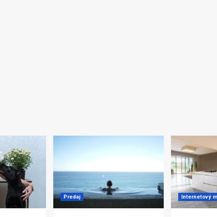
Predaj
Internetový m