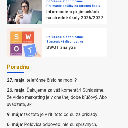
Obľúbené
Odporúčame
Prijímacie skúšky na strednú školu
Informácie o prijímačkách
na stredné školy 2026/2027
Obľúbené
Odporúčame
Strategická diagnostika
SWOT analýza
Poradňa
27. mája
:
telefónne číslo na mobil?
26. mája
:
Ďakujeme za váš komentár! Súhlasíme,
že video marketing je v dnešnej dobe kľúčový. Ako
uvádzate, ak ...
9. mája
:
tak toto je v riti toto co su za priklady
6. mája
:
Polovica odpovedi nie su spravnych,