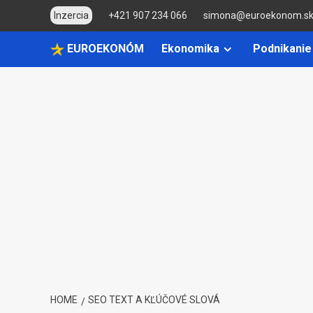
Skip
Inzercia
+421 907 234 066
simona@euroekonom.s
to
content
EUROEKONÓM
Ekonomika
Podnikanie
HOME
SEO TEXT A KĽÚČOVÉ SLOVÁ