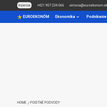
Skip
Inzercia
+421 907 234 066
simona@euroekonom.s
to
content
EUROEKONÓM
Ekonomika
Podnikanie
HOME
POISTNÉ PODVODY