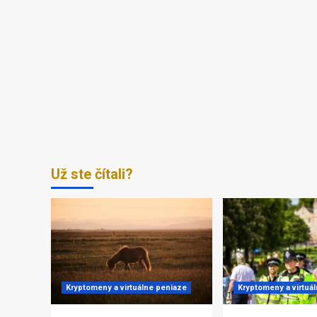
Už ste čítali?
Kryptomeny a virtuálne peniaze
Kryptomeny a virtuá