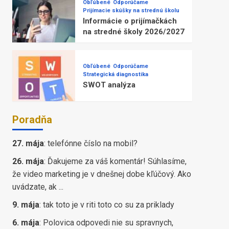
Obľúbené
Odporúčame
Prijímacie skúšky na strednú školu
Informácie o prijímačkách
na stredné školy 2026/2027
Obľúbené
Odporúčame
Strategická diagnostika
SWOT analýza
Poradňa
27. mája
:
telefónne číslo na mobil?
26. mája
:
Ďakujeme za váš komentár! Súhlasíme,
že video marketing je v dnešnej dobe kľúčový. Ako
uvádzate, ak ...
9. mája
:
tak toto je v riti toto co su za priklady
6. mája
:
Polovica odpovedi nie su spravnych,