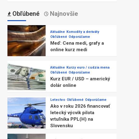
Obľúbené
Najnovšie
Aktuálne
Komodity a deriváty
Obľúbené
Odporúčame
Meď: Cena medi, grafy a
online kurz medi
Aktuálne
Kurzy euro / cudzia mena
Obľúbené
Odporúčame
Kurz EUR / USD – americký
dolár online
Letectvo
Obľúbené
Odporúčame
Ako v roku 2026 financovať
letecký výcvik pilota
vrtuľníka PPL(H) na
Slovensku