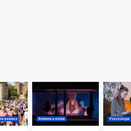
lne peniaze
Reklama a médiá
Psychológia