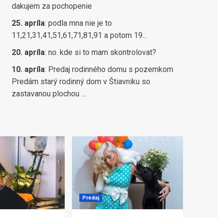
dakujem za pochopenie
25. apríla
:
podla mna nie je to
11,21,31,41,51,61,71,81,91 a potom 19...
20. apríla
:
no. kde si to mam skontrolovat?
10. apríla
:
Predaj rodinného domu s pozemkom
Predám starý rodinný dom v Štiavniku so
zastavanou plochou ...
Predaj