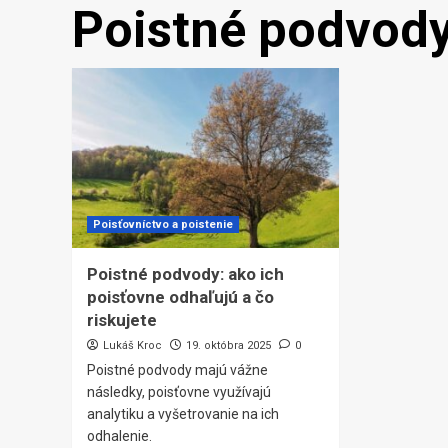
Poistné podvod
Poisťovníctvo a poistenie
Poistné podvody: ako ich
poisťovne odhaľujú a čo
riskujete
Lukáš Kroc
19. októbra 2025
0
Poistné podvody majú vážne
následky, poisťovne využívajú
analytiku a vyšetrovanie na ich
odhalenie.