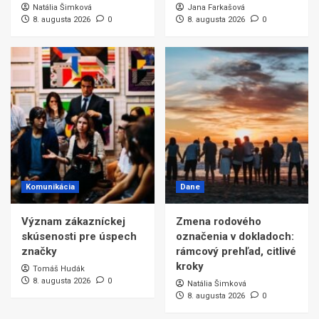
Natália Šimková
Jana Farkašová
8. augusta 2026
0
8. augusta 2026
0
Komunikácia
Dane
Význam zákazníckej
Zmena rodového
skúsenosti pre úspech
označenia v dokladoch:
značky
rámcový prehľad, citlivé
kroky
Tomáš Hudák
8. augusta 2026
0
Natália Šimková
8. augusta 2026
0