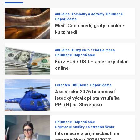
Aktuálne
Komodity a deriváty
Obľúbené
Odporúčame
Meď: Cena medi, grafy a online
kurz medi
Aktuálne
Kurzy euro / cudzia mena
Obľúbené
Odporúčame
Kurz EUR / USD – americký dolár
online
Letectvo
Obľúbené
Odporúčame
Ako v roku 2026 financovať
letecký výcvik pilota vrtuľníka
PPL(H) na Slovensku
Obľúbené
Odporúčame
Prijímacie skúšky na strednú školu
Informácie o prijímačkách na
stredné školy 2026/2027