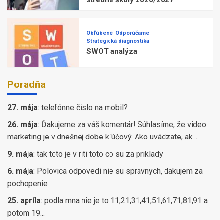
Obľúbené
Odporúčame
Strategická diagnostika
SWOT analýza
Poradňa
27. mája
:
telefónne číslo na mobil?
26. mája
:
Ďakujeme za váš komentár! Súhlasíme, že video
marketing je v dnešnej dobe kľúčový. Ako uvádzate, ak ...
9. mája
:
tak toto je v riti toto co su za priklady
6. mája
:
Polovica odpovedi nie su spravnych, dakujem za
pochopenie
25. apríla
:
podla mna nie je to 11,21,31,41,51,61,71,81,91 a
potom 19...