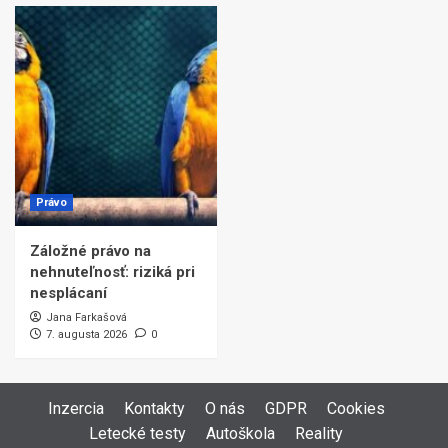
Právo
Záložné právo na
nehnuteľnosť: riziká pri
nesplácaní
Jana Farkašová
7. augusta 2026
0
Inzercia
Kontakty
O nás
GDPR
Cookies
Letecké testy
Autoškola
Reality