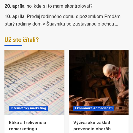
20. apríla
:
no. kde si to mam skontrolovat?
10. apríla
:
Predaj rodinného domu s pozemkom Predám
starý rodinný dom v Štiavniku so zastavanou plochou ...
Už ste čítali?
Internetový marketing
Ekonomika domácnosti
Etika a frekvencia
Výživa ako základ
remarketingu
prevencie chorôb