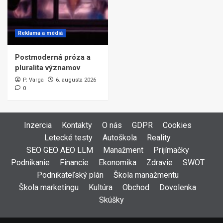
Reklama a médiá
Postmoderná próza a
pluralita významov
P. Varga
6. augusta 2026
0
Inzercia
Kontakty
O nás
GDPR
Cookies
Letecké testy
Autoškola
Reality
SEO GEO AEO LLM
Manažment
Prijímačky
Podnikanie
Financie
Ekonomika
Zdravie
SWOT
Podnikateľský plán
Škola manažmentu
Škola marketingu
Kultúra
Obchod
Dovolenka
Skúšky