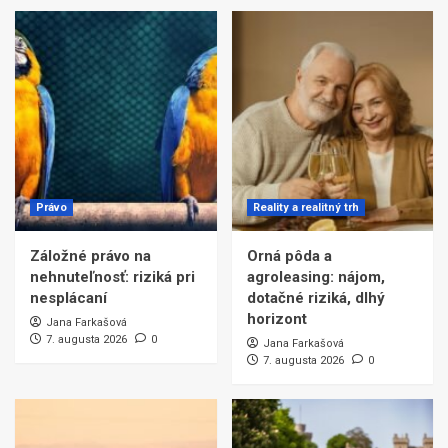
Právo
Reality a realitný trh
Záložné právo na
Orná pôda a
nehnuteľnosť: riziká pri
agroleasing: nájom,
nesplácaní
dotačné riziká, dlhý
horizont
Jana Farkašová
7. augusta 2026
0
Jana Farkašová
7. augusta 2026
0