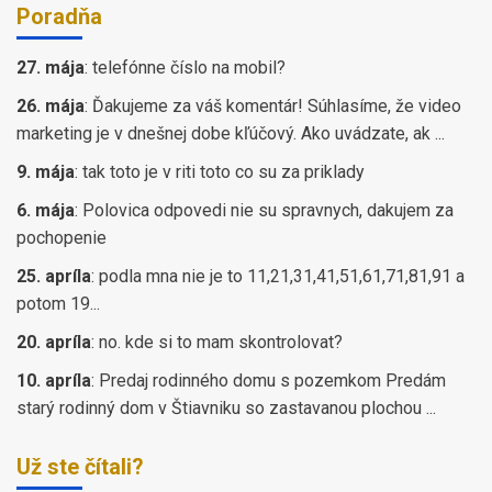
Poradňa
27. mája
:
telefónne číslo na mobil?
26. mája
:
Ďakujeme za váš komentár! Súhlasíme, že video
marketing je v dnešnej dobe kľúčový. Ako uvádzate, ak ...
9. mája
:
tak toto je v riti toto co su za priklady
6. mája
:
Polovica odpovedi nie su spravnych, dakujem za
pochopenie
25. apríla
:
podla mna nie je to 11,21,31,41,51,61,71,81,91 a
potom 19...
20. apríla
:
no. kde si to mam skontrolovat?
10. apríla
:
Predaj rodinného domu s pozemkom Predám
starý rodinný dom v Štiavniku so zastavanou plochou ...
Už ste čítali?