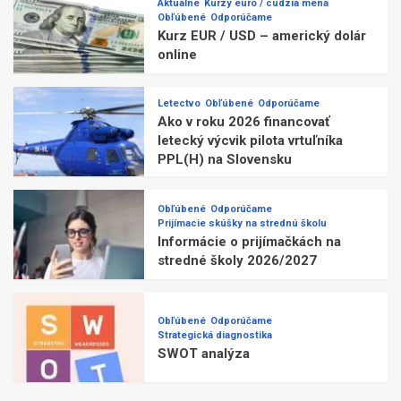
Aktuálne
Kurzy euro / cudzia mena
Obľúbené
Odporúčame
Kurz EUR / USD – americký dolár
online
Letectvo
Obľúbené
Odporúčame
Ako v roku 2026 financovať
letecký výcvik pilota vrtuľníka
PPL(H) na Slovensku
Obľúbené
Odporúčame
Prijímacie skúšky na strednú školu
Informácie o prijímačkách na
stredné školy 2026/2027
Obľúbené
Odporúčame
Strategická diagnostika
SWOT analýza