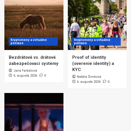
Kryptomeny a virtuálne
Kryptomeny a virtuálne
peniaze
peniaze
Bezdrátové vs. drátové
Proof of identity
zabezpečovací systémy
(overenie identity) a
KYC
Jana Farkašová
6. augusta 2026
0
Natália Šimková
6. augusta 2026
0