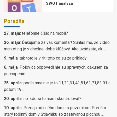
SWOT analýza
Poradňa
27. mája
:
telefónne číslo na mobil?
26. mája
:
Ďakujeme za váš komentár! Súhlasíme, že video
marketing je v dnešnej dobe kľúčový. Ako uvádzate, ak ...
9. mája
:
tak toto je v riti toto co su za priklady
6. mája
:
Polovica odpovedi nie su spravnych, dakujem za
pochopenie
25. apríla
:
podla mna nie je to 11,21,31,41,51,61,71,81,91 a
potom 19...
20. apríla
:
no. kde si to mam skontrolovat?
10. apríla
:
Predaj rodinného domu s pozemkom Predám
starý rodinný dom v Štiavniku so zastavanou plochou ...