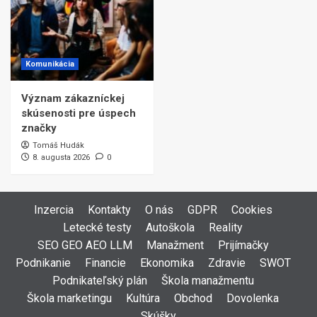
Komunikácia
Význam zákazníckej
skúsenosti pre úspech
značky
Tomáš Hudák
8. augusta 2026
0
Inzercia
Kontakty
O nás
GDPR
Cookies
Letecké testy
Autoškola
Reality
SEO GEO AEO LLM
Manažment
Prijímačky
Podnikanie
Financie
Ekonomika
Zdravie
SWOT
Podnikateľský plán
Škola manažmentu
Škola marketingu
Kultúra
Obchod
Dovolenka
Skúšky