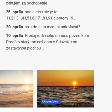
dakujem za pochopenie
25. apríla
:
podla mna nie je to
11,21,31,41,51,61,71,81,91 a potom 19...
20. apríla
:
no. kde si to mam skontrolovat?
10. apríla
:
Predaj rodinného domu s pozemkom
Predám starý rodinný dom v Štiavniku so
zastavanou plochou ...
Účtovníctvo