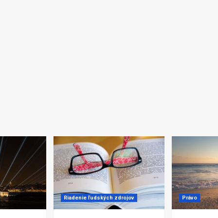
Riadenie ľudských zdrojov
Právo