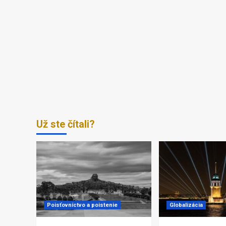
Už ste čítali?
Poisťovníctvo a poistenie
Globalizácia