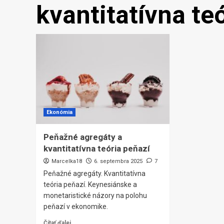
kvantitatívna te
Ekonómia
Peňažné agregáty a
kvantitatívna teória peňazí
Marcelka18
6. septembra 2025
7
Peňažné agregáty. Kvantitatívna
teória peňazí. Keynesiánske a
monetaristické názory na polohu
peňazí v ekonomike.
Čítať ďalej