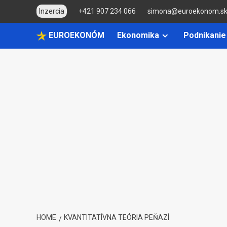
Skip
Inzercia
+421 907 234 066
simona@euroekonom.s
to
content
EUROEKONÓM
Ekonomika
Podnikanie
HOME
KVANTITATÍVNA TEÓRIA PEŇAZÍ