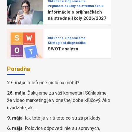
Obľúbené
Odporúčame
Prijímacie skúšky na strednú školu
Informácie o prijímačkách
na stredné školy 2026/2027
Obľúbené
Odporúčame
Strategická diagnostika
SWOT analýza
Poradňa
27. mája
:
telefónne číslo na mobil?
26. mája
:
Ďakujeme za váš komentár! Súhlasíme,
že video marketing je v dnešnej dobe kľúčový. Ako
uvádzate, ak ...
9. mája
:
tak toto je v riti toto co su za priklady
6. mája
:
Polovica odpovedi nie su spravnych,