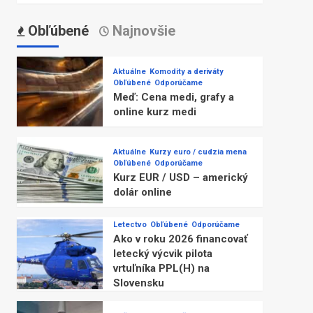
Obľúbené
Najnovšie
Aktuálne
Komodity a deriváty
Obľúbené
Odporúčame
Meď: Cena medi, grafy a
online kurz medi
Aktuálne
Kurzy euro / cudzia mena
Obľúbené
Odporúčame
Kurz EUR / USD – americký
dolár online
Letectvo
Obľúbené
Odporúčame
Ako v roku 2026 financovať
letecký výcvik pilota
vrtuľníka PPL(H) na
Slovensku