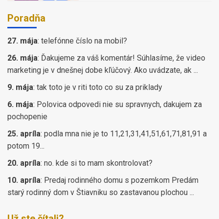
Poradňa
27. mája
:
telefónne číslo na mobil?
26. mája
:
Ďakujeme za váš komentár! Súhlasíme, že video
marketing je v dnešnej dobe kľúčový. Ako uvádzate, ak ...
9. mája
:
tak toto je v riti toto co su za priklady
6. mája
:
Polovica odpovedi nie su spravnych, dakujem za
pochopenie
25. apríla
:
podla mna nie je to 11,21,31,41,51,61,71,81,91 a
potom 19...
20. apríla
:
no. kde si to mam skontrolovat?
10. apríla
:
Predaj rodinného domu s pozemkom Predám
starý rodinný dom v Štiavniku so zastavanou plochou ...
Už ste čítali?