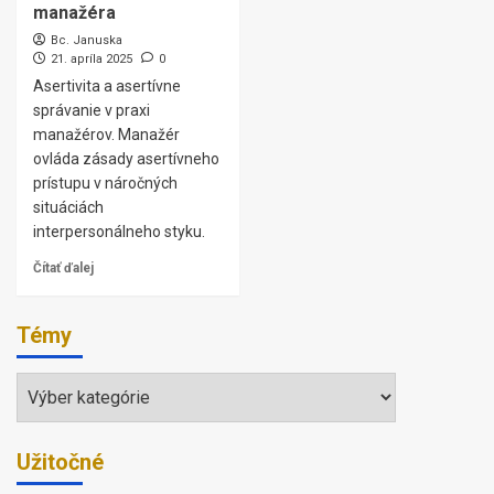
manažéra
Bc. Januska
21. apríla 2025
0
Asertivita a asertívne
správanie v praxi
manažérov. Manažér
ovláda zásady asertívneho
prístupu v náročných
situáciách
interpersonálneho styku.
Čítať ďalej
Témy
Témy
Užitočné