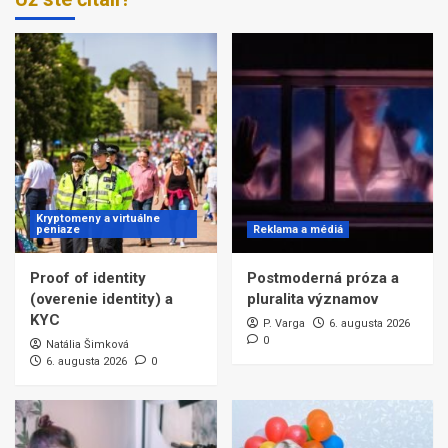
Kryptomeny a virtuálne
peniaze
Reklama a médiá
Proof of identity
Postmoderná próza a
(overenie identity) a
pluralita významov
KYC
P. Varga
6. augusta 2026
0
Natália Šimková
6. augusta 2026
0