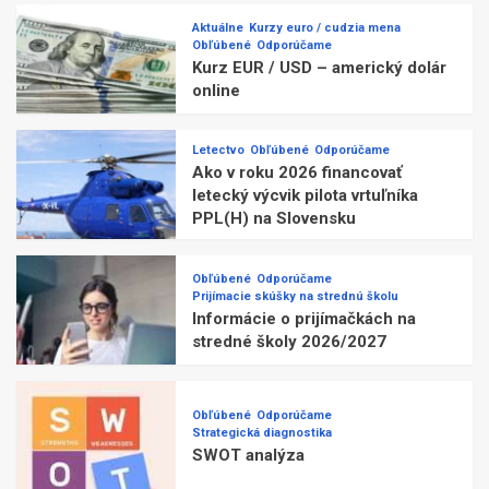
Aktuálne
Kurzy euro / cudzia mena
Obľúbené
Odporúčame
Kurz EUR / USD – americký dolár
online
Letectvo
Obľúbené
Odporúčame
Ako v roku 2026 financovať
letecký výcvik pilota vrtuľníka
PPL(H) na Slovensku
Obľúbené
Odporúčame
Prijímacie skúšky na strednú školu
Informácie o prijímačkách na
stredné školy 2026/2027
Obľúbené
Odporúčame
Strategická diagnostika
SWOT analýza