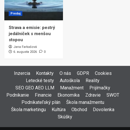
Predaj
Strava a emisie: pestrý
jedálniček s menšou
stopou
Jana Farkašová
6. augusta 2026
0
Inzercia
Kontakty
O nás
GDPR
Cookies
Letecké testy
Autoškola
Reality
SEO GEO AEO LLM
Manažment
Prijímačky
Podnikanie
Financie
Ekonomika
Zdravie
SWOT
Podnikateľský plán
Škola manažmentu
Škola marketingu
Kultúra
Obchod
Dovolenka
Skúšky