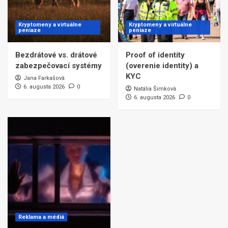
Kryptomeny a virtuálne
Kryptomeny a virtuálne
peniaze
peniaze
Bezdrátové vs. drátové
Proof of identity
zabezpečovací systémy
(overenie identity) a
KYC
Jana Farkašová
6. augusta 2026
0
Natália Šimková
6. augusta 2026
0
Reklama a médiá