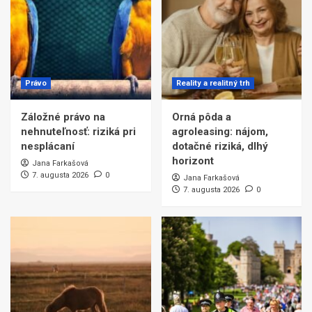
Právo
Reality a realitný trh
Záložné právo na
Orná pôda a
nehnuteľnosť: riziká pri
agroleasing: nájom,
nesplácaní
dotačné riziká, dlhý
horizont
Jana Farkašová
7. augusta 2026
0
Jana Farkašová
7. augusta 2026
0