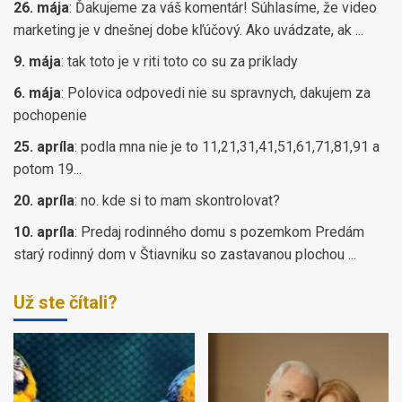
26. mája
:
Ďakujeme za váš komentár! Súhlasíme, že video
marketing je v dnešnej dobe kľúčový. Ako uvádzate, ak ...
9. mája
:
tak toto je v riti toto co su za priklady
6. mája
:
Polovica odpovedi nie su spravnych, dakujem za
pochopenie
25. apríla
:
podla mna nie je to 11,21,31,41,51,61,71,81,91 a
potom 19...
20. apríla
:
no. kde si to mam skontrolovat?
10. apríla
:
Predaj rodinného domu s pozemkom Predám
starý rodinný dom v Štiavniku so zastavanou plochou ...
Už ste čítali?