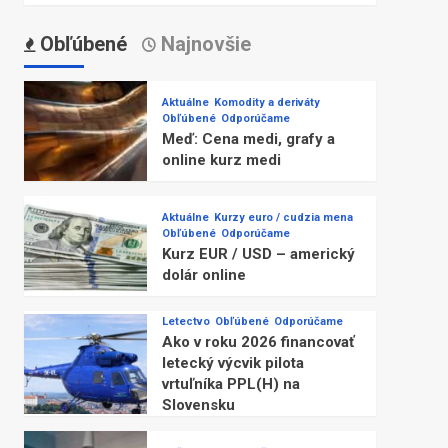
Obľúbené
Najnovšie
Aktuálne
Komodity a deriváty
Obľúbené
Odporúčame
Meď: Cena medi, grafy a
online kurz medi
Aktuálne
Kurzy euro / cudzia mena
Obľúbené
Odporúčame
Kurz EUR / USD – americký
dolár online
Letectvo
Obľúbené
Odporúčame
Ako v roku 2026 financovať
letecký výcvik pilota
vrtuľníka PPL(H) na
Slovensku