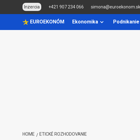
Skip
Inzercia
+421 907 234 066
simona@euroekonom.s
to
content
EUROEKONÓM
Ekonomika
Podnikanie
HOME
ETICKÉ ROZHODOVANIE