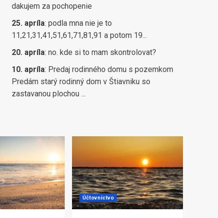
dakujem za pochopenie
25. apríla
:
podla mna nie je to
11,21,31,41,51,61,71,81,91 a potom 19...
20. apríla
:
no. kde si to mam skontrolovat?
10. apríla
:
Predaj rodinného domu s pozemkom
Predám starý rodinný dom v Štiavniku so
zastavanou plochou ...
Účtovníctvo