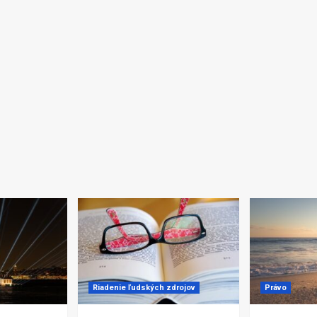
Riadenie ľudských zdrojov
Právo