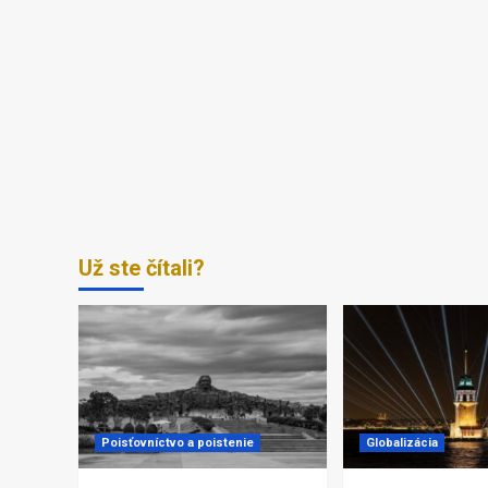
Už ste čítali?
Poisťovníctvo a poistenie
Globalizácia