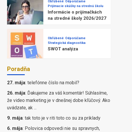
Obľúbené
Odporúčame
Prijímacie skúšky na strednú školu
Informácie o prijímačkách
na stredné školy 2026/2027
Obľúbené
Odporúčame
Strategická diagnostika
SWOT analýza
Poradňa
27. mája
:
telefónne číslo na mobil?
26. mája
:
Ďakujeme za váš komentár! Súhlasíme,
že video marketing je v dnešnej dobe kľúčový. Ako
uvádzate, ak ...
9. mája
:
tak toto je v riti toto co su za priklady
6. mája
:
Polovica odpovedi nie su spravnych,