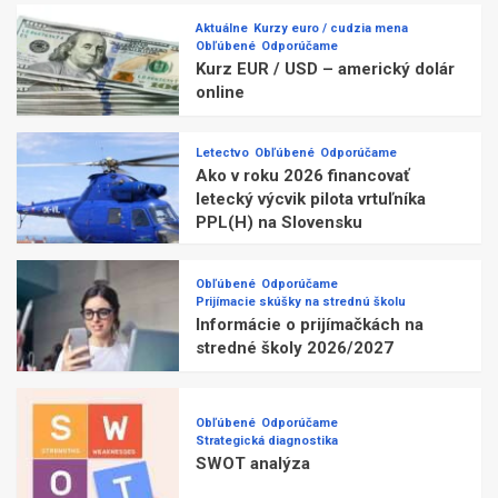
Aktuálne
Kurzy euro / cudzia mena
Obľúbené
Odporúčame
Kurz EUR / USD – americký dolár
online
Letectvo
Obľúbené
Odporúčame
Ako v roku 2026 financovať
letecký výcvik pilota vrtuľníka
PPL(H) na Slovensku
Obľúbené
Odporúčame
Prijímacie skúšky na strednú školu
Informácie o prijímačkách na
stredné školy 2026/2027
Obľúbené
Odporúčame
Strategická diagnostika
SWOT analýza