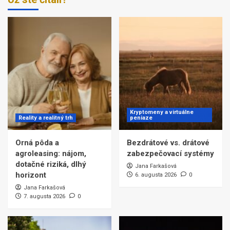
Kryptomeny a virtuálne
Reality a realitný trh
peniaze
Orná pôda a
Bezdrátové vs. drátové
agroleasing: nájom,
zabezpečovací systémy
dotačné riziká, dlhý
Jana Farkašová
horizont
6. augusta 2026
0
Jana Farkašová
7. augusta 2026
0