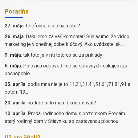
Poradňa
27. mája
:
telefónne číslo na mobil?
26. mája
:
Ďakujeme za váš komentár! Súhlasíme, že video
marketing je v dnešnej dobe kľúčový. Ako uvádzate, ak ...
9. mája
:
tak toto je v riti toto co su za priklady
6. mája
:
Polovica odpovedi nie su spravnych, dakujem za
pochopenie
25. apríla
:
podla mna nie je to 11,21,31,41,51,61,71,81,91 a
potom 19...
20. apríla
:
no. kde si to mam skontrolovat?
10. apríla
:
Predaj rodinného domu s pozemkom Predám
starý rodinný dom v Štiavniku so zastavanou plochou ...
Už ste čítali?