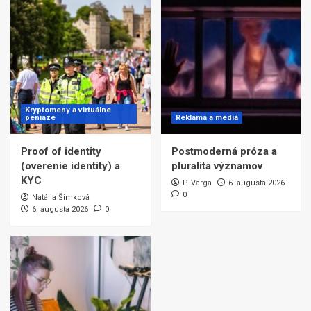
Kryptomeny a virtuálne
peniaze
Reklama a médiá
Proof of identity
Postmoderná próza a
(overenie identity) a
pluralita významov
KYC
P. Varga
6. augusta 2026
0
Natália Šimková
6. augusta 2026
0