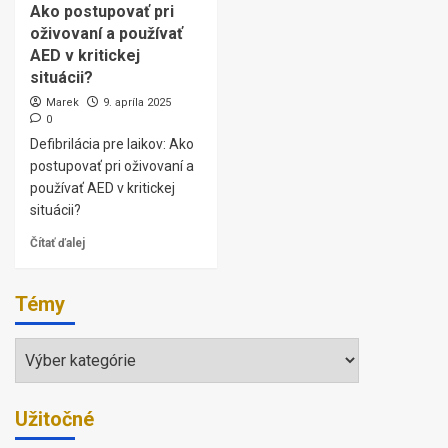
Ako postupovať pri
oživovaní a používať
AED v kritickej
situácii?
Marek
9. apríla 2025
0
Defibrilácia pre laikov: Ako
postupovať pri oživovaní a
používať AED v kritickej
situácii?
Čítať ďalej
Témy
Témy
Užitočné