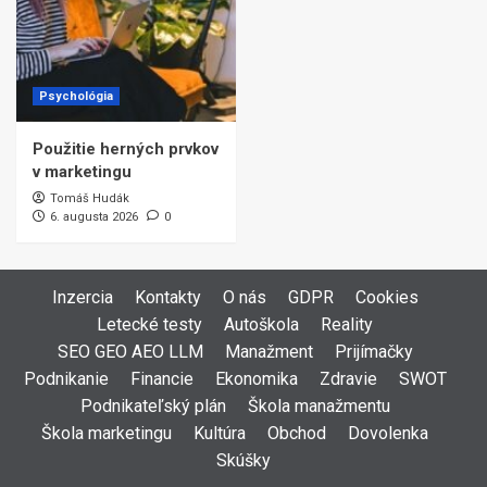
Psychológia
Použitie herných prvkov
v marketingu
Tomáš Hudák
6. augusta 2026
0
Inzercia
Kontakty
O nás
GDPR
Cookies
Letecké testy
Autoškola
Reality
SEO GEO AEO LLM
Manažment
Prijímačky
Podnikanie
Financie
Ekonomika
Zdravie
SWOT
Podnikateľský plán
Škola manažmentu
Škola marketingu
Kultúra
Obchod
Dovolenka
Skúšky