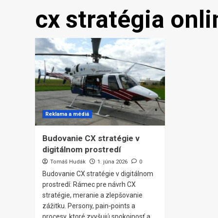
cx stratégia onli
Reklama a médiá
Budovanie CX stratégie v
digitálnom prostredí
Tomáš Hudák
1. júna 2026
0
Budovanie CX stratégie v digitálnom
prostredí: Rámec pre návrh CX
stratégie, meranie a zlepšovanie
zážitku. Persony, pain‑points a
procesy, ktoré zvyšujú spokojnosť a