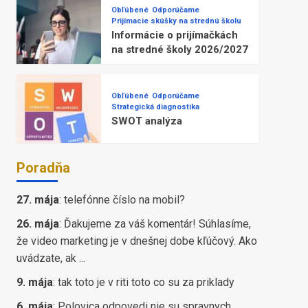
Obľúbené
Odporúčame
Prijímacie skúšky na strednú školu
Informácie o prijímačkách
na stredné školy 2026/2027
Obľúbené
Odporúčame
Strategická diagnostika
SWOT analýza
Poradňa
27. mája
:
telefónne číslo na mobil?
26. mája
:
Ďakujeme za váš komentár! Súhlasíme,
že video marketing je v dnešnej dobe kľúčový. Ako
uvádzate, ak ...
9. mája
:
tak toto je v riti toto co su za priklady
6. mája
:
Polovica odpovedi nie su spravnych,