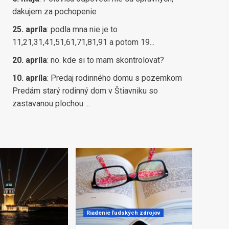
dakujem za pochopenie
25. apríla
:
podla mna nie je to
11,21,31,41,51,61,71,81,91 a potom 19...
20. apríla
:
no. kde si to mam skontrolovat?
10. apríla
:
Predaj rodinného domu s pozemkom
Predám starý rodinný dom v Štiavniku so
zastavanou plochou ...
Riadenie ľudských zdrojov