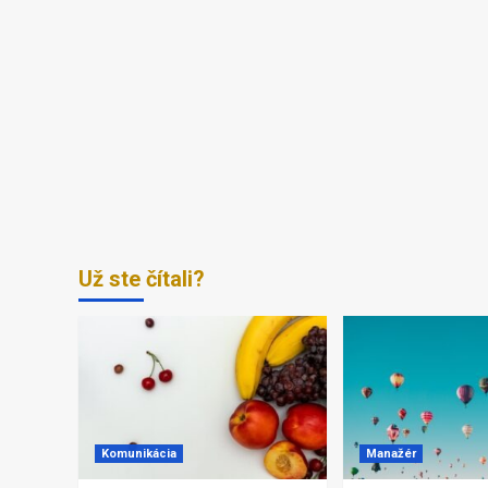
Už ste čítali?
Komunikácia
Manažér