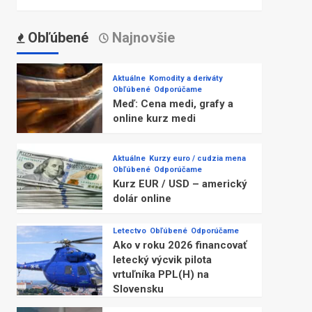
Obľúbené
Najnovšie
Aktuálne
Komodity a deriváty
Obľúbené
Odporúčame
Meď: Cena medi, grafy a
online kurz medi
Aktuálne
Kurzy euro / cudzia mena
Obľúbené
Odporúčame
Kurz EUR / USD – americký
dolár online
Letectvo
Obľúbené
Odporúčame
Ako v roku 2026 financovať
letecký výcvik pilota
vrtuľníka PPL(H) na
Slovensku