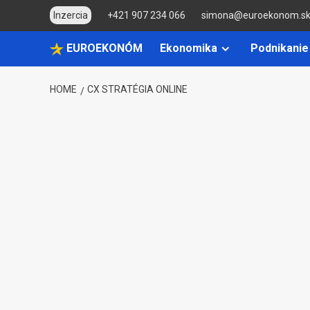
Skip
Inzercia
+421 907 234 066
simona@euroekonom.s
to
content
EUROEKONÓM
Ekonomika
Podnikanie
HOME
CX STRATÉGIA ONLINE