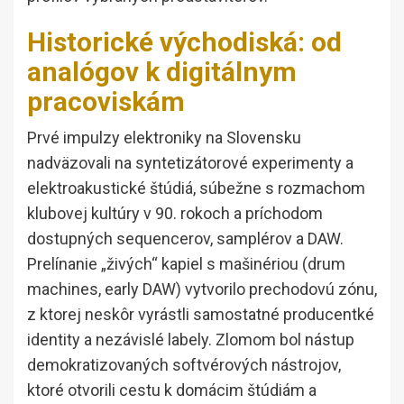
Historické východiská: od
analógov k digitálnym
pracoviskám
Prvé impulzy elektroniky na Slovensku
nadväzovali na syntetizátorové experimenty a
elektroakustické štúdiá, súbežne s rozmachom
klubovej kultúry v 90. rokoch a príchodom
dostupných sequencerov, samplérov a DAW.
Prelínanie „živých“ kapiel s mašinériou (drum
machines, early DAW) vytvorilo prechodovú zónu,
z ktorej neskôr vyrástli samostatné producentké
identity a nezávislé labely. Zlomom bol nástup
demokratizovaných softvérových nástrojov,
ktoré otvorili cestu k domácim štúdiám a