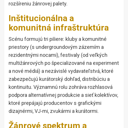
rozšíreniu žánrovej palety.
Inštitucionálna a
komunitná infraštruktúra
Scénu formujú tri piliere: kluby a komunitné
priestory (s undergroundovým zázemím a
rezidentnými nocami), festivaly (od veľkých
multižánrových po špecializované na experiment
a nové médiá) a nezávislé vydavateľstvá, ktoré
zabezpečujú kurátorský dohľad, distribúciu a
kontinuitu. Významnú rolu zohráva rozhlasová
podpora alternatívnej produkcie a sieť kolektívov,
ktoré prepájajú producentov s grafickými
dizajnérmi, VJ-mi, zvukármi a kurátormi.
Žánrové spektrum a