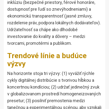
inklúziu (bezpečné priestory, férové honoráre,
dostupnosť pre ľudí so znevýhodneniami) a
ekonomickú transparentnosť (jasné zmluvy,
rozdelenie práv, podpora lokálnych dodávateľov).
Udržateľnosť sa chápe ako dlhodobé
investovanie do kvality a dôvery – medzi
tvorcami, promotérmi a publikom.
Trendové línie a budúce
výzvy
Na horizonte stoja tri výzvy: (1) vyvážiť rýchle
cykly digitálnej distribúcie s tvorivou hĺbkou a
koncertnou kondíciou; (2) udržať jedinečný zvuk
v globalizovanom prostredí homogeneizovaných
presetur; (3) posilniť premostenia medzi
tanečnou a experimentálnou scénou, aby vznikali