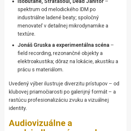
Isobutane, Stratasoul, Dead Janitor
–
spektrum od melodického IDM po
industriálne ladené beaty; spoločný
menovateľ v detailnej mikrodynamike a
textúre.
Jonáš Gruska a experimentálna scéna
–
field recording, rezonančné objekty a
elektroakustika; dôraz na lokácie, akustiku a
prácu s materiálom.
Uvedený výber ilustruje diverzitu prístupov – od
klubovej priamočiarosti po galerijný formát – a
rastúcu profesionalizáciu zvuku a vizuálnej
identity.
Audiovizuálne a