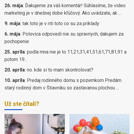
26. mája
:
Ďakujeme za váš komentár! Súhlasíme, že video
marketing je v dnešnej dobe kľúčový. Ako uvádzate, ak ...
9. mája
:
tak toto je v riti toto co su za priklady
6. mája
:
Polovica odpovedi nie su spravnych, dakujem za
pochopenie
25. apríla
:
podla mna nie je to 11,21,31,41,51,61,71,81,91 a
potom 19...
20. apríla
:
no. kde si to mam skontrolovat?
10. apríla
:
Predaj rodinného domu s pozemkom Predám
starý rodinný dom v Štiavniku so zastavanou plochou ...
Už ste čítali?