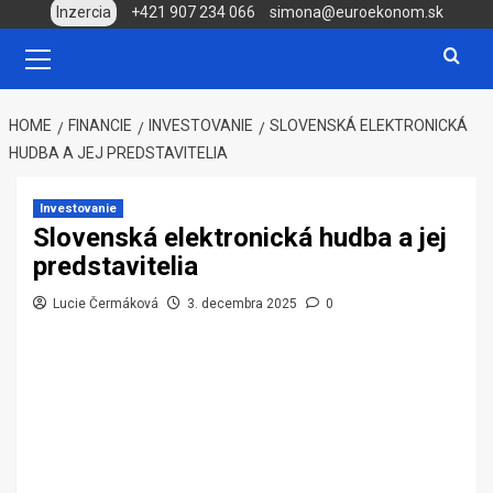
Skip
Inzercia
+421 907 234 066
simona@euroekonom.sk
to
Primary
Menu
content
HOME
FINANCIE
INVESTOVANIE
SLOVENSKÁ ELEKTRONICKÁ
HUDBA A JEJ PREDSTAVITELIA
Investovanie
Slovenská elektronická hudba a jej
predstavitelia
Lucie Čermáková
3. decembra 2025
0