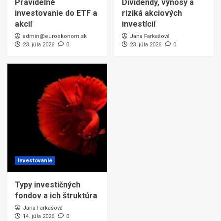
Pravidelné
Dividendy, výnosy a
investovanie do ETF a
riziká akciových
akcií
investícií
admin@euroekonom.sk
Jana Farkašová
23. júla 2026
0
23. júla 2026
0
Investovanie
Typy investičných
fondov a ich štruktúra
Jana Farkašová
14. júla 2026
0