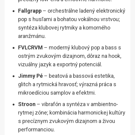
Fallgrapp
– orchestrálne ladený elektronický
pop s husľami a bohatou vokálnou vrstvou;
syntéza klubovej rytmiky a komorného
aranžmánu.
FVLCRVM
– moderný klubový pop a bass s
ostrým zvukovým dizajnom, dôraz na hook,
vizuálny jazyk a exportný potenciál.
Jimmy Pé
– beatová a bassová estetika,
glitch a rytmická hravosť; výrazná práca s
mikroedíciou samplov a efektmi.
Stroon
– vibrafón a syntéza v ambientno-
rytmej zóne; kombinácia harmonickej kultúry
s precíznym zvukovým dizajnom a živou
performanciou.