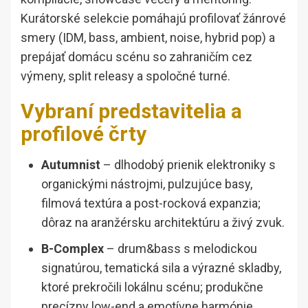
Kurátorské selekcie pomáhajú profilovať žánrové
smery (IDM, bass, ambient, noise, hybrid pop) a
prepájať domácu scénu so zahraničím cez
výmeny, split releasy a spoločné turné.
Vybraní predstavitelia a
profilové črty
Autumnist
– dlhodobý prienik elektroniky s
organickými nástrojmi, pulzujúce basy,
filmová textúra a post-rocková expanzia;
dôraz na aranžérsku architektúru a živý zvuk.
B-Complex
– drum&bass s melodickou
signatúrou, tematická sila a výrazné skladby,
ktoré prekročili lokálnu scénu; produkčne
precízny low-end a emotívne harmónie.