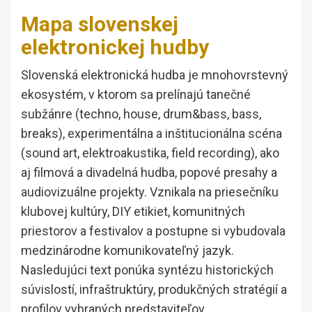
Mapa slovenskej
elektronickej hudby
Slovenská elektronická hudba je mnohovrstevný
ekosystém, v ktorom sa prelínajú tanečné
subžánre (techno, house, drum&bass, bass,
breaks), experimentálna a inštitucionálna scéna
(sound art, elektroakustika, field recording), ako
aj filmová a divadelná hudba, popové presahy a
audiovizuálne projekty. Vznikala na priesečníku
klubovej kultúry, DIY etikiet, komunitných
priestorov a festivalov a postupne si vybudovala
medzinárodne komunikovateľný jazyk.
Nasledujúci text ponúka syntézu historických
súvislostí, infraštruktúry, produkčných stratégií a
profilov vybraných predstaviteľov.