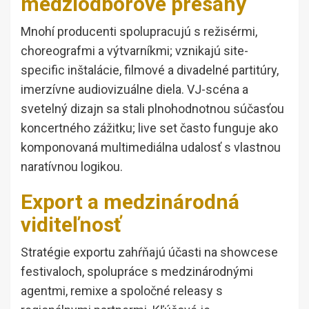
medziodborové presahy
Mnohí producenti spolupracujú s režisérmi,
choreografmi a výtvarníkmi; vznikajú site-
specific inštalácie, filmové a divadelné partitúry,
imerzívne audiovizuálne diela. VJ-scéna a
svetelný dizajn sa stali plnohodnotnou súčasťou
koncertného zážitku; live set často funguje ako
komponovaná multimediálna udalosť s vlastnou
naratívnou logikou.
Export a medzinárodná
viditeľnosť
Stratégie exportu zahŕňajú účasti na showcese
festivaloch, spolupráce s medzinárodnými
agentmi, remixe a spoločné releasy s