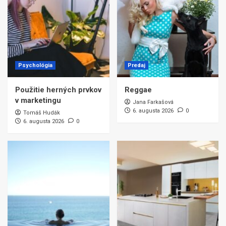
Psychológia
Predaj
Použitie herných prvkov
Reggae
v marketingu
Jana Farkašová
6. augusta 2026
0
Tomáš Hudák
6. augusta 2026
0