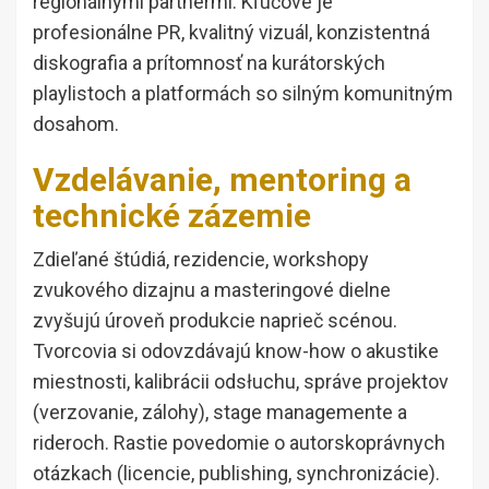
regionálnymi partnermi. Kľúčové je
profesionálne PR, kvalitný vizuál, konzistentná
diskografia a prítomnosť na kurátorských
playlistoch a platformách so silným komunitným
dosahom.
Vzdelávanie, mentoring a
technické zázemie
Zdieľané štúdiá, rezidencie, workshopy
zvukového dizajnu a masteringové dielne
zvyšujú úroveň produkcie naprieč scénou.
Tvorcovia si odovzdávajú know-how o akustike
miestnosti, kalibrácii odsłuchu, správe projektov
(verzovanie, zálohy), stage managemente a
rideroch. Rastie povedomie o autorskoprávnych
otázkach (licencie, publishing, synchronizácie).