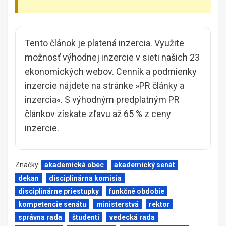
Tento článok je platená inzercia. Využite
možnosť výhodnej inzercie v sieti našich 23
ekonomických webov. Cenník a podmienky
inzercie nájdete na stránke »
PR články a
inzercia
«. S výhodným predplatným PR
článkov získate zľavu až 65 % z ceny
inzercie.
Značky:
akademická obec
akademický senát
dekan
disciplinárna komisia
disciplinárne priestupky
funkčné obdobie
kompetencie senátu
ministerstvá
rektor
správna rada
študenti
vedecká rada