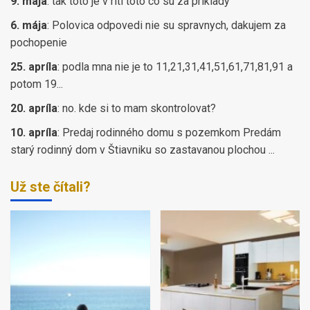
9. mája
:
tak toto je v riti toto co su za priklady
6. mája
:
Polovica odpovedi nie su spravnych, dakujem za
pochopenie
25. apríla
:
podla mna nie je to 11,21,31,41,51,61,71,81,91 a
potom 19...
20. apríla
:
no. kde si to mam skontrolovat?
10. apríla
:
Predaj rodinného domu s pozemkom Predám
starý rodinný dom v Štiavniku so zastavanou plochou ...
Už ste čítali?