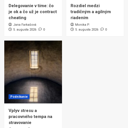
Delegovanie v tíme: čo
Rozdiel medzi
je ok a čo už je contract
tradičným a agilným
cheating
riadením
Jana Farkašová
Monika P.
5. augusta 2026
0
5. augusta 2026
0
Podnikanie
Vplyv stresu a
pracovného tempa na
stravovanie