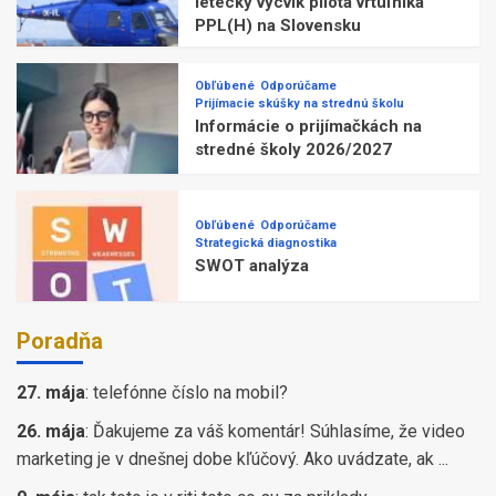
letecký výcvik pilota vrtuľníka
PPL(H) na Slovensku
Obľúbené
Odporúčame
Prijímacie skúšky na strednú školu
Informácie o prijímačkách na
stredné školy 2026/2027
Obľúbené
Odporúčame
Strategická diagnostika
SWOT analýza
Poradňa
27. mája
:
telefónne číslo na mobil?
26. mája
:
Ďakujeme za váš komentár! Súhlasíme, že video
marketing je v dnešnej dobe kľúčový. Ako uvádzate, ak ...