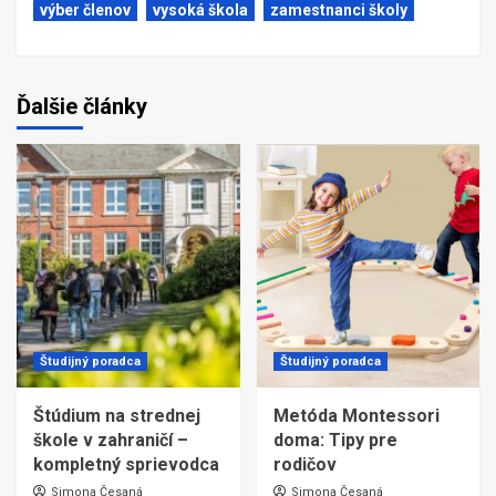
výber členov
vysoká škola
zamestnanci školy
Ďalšie články
Študijný poradca
Študijný poradca
Štúdium na strednej
Metóda Montessori
škole v zahraničí –
doma: Tipy pre
kompletný sprievodca
rodičov
Simona Česaná
Simona Česaná