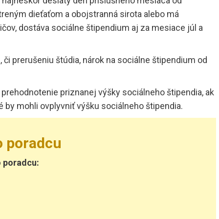
 najneskôr desiaty deň príslušného mesiaca od
treným dieťaťom a obojstranná sirota alebo má
čov, dostáva sociálne štipendium aj za mesiace júl a
či prerušeniu štúdia, nárok na sociálne štipendium od
prehodnotenie priznanej výšky sociálneho štipendia, ak
é by mohli ovplyvniť výšku sociálneho štipendia.
o poradcu
o poradcu: