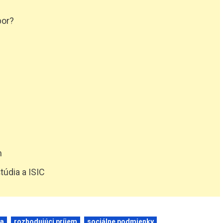
bor?
m
túdia a ISIC
ia
rozhodujúci príjem
sociálne podmienky