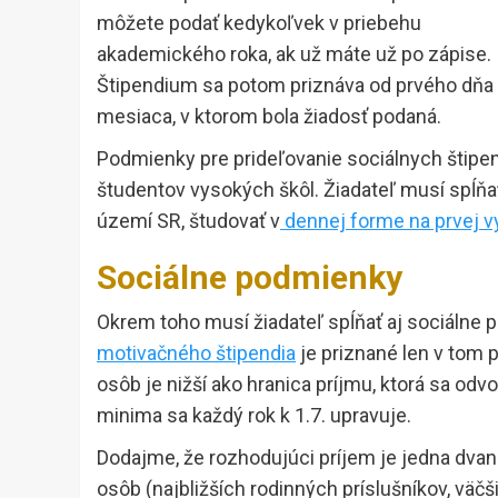
môžete podať kedykoľvek v priebehu
akademického roka, ak už máte už po zápise.
Štipendium sa potom priznáva od prvého dňa
mesiaca, v ktorom bola žiadosť podaná.
Podmienky pre prideľovanie sociálnych štipend
študentov vysokých škôl. Žiadateľ musí spĺňa
území SR, študovať v
dennej forme na prvej v
Sociálne podmienky
Okrem toho musí žiadateľ spĺňať aj sociálne 
motivačného štipendia
je priznané len v tom 
osôb je nižší ako hranica príjmu, ktorá sa o
minima sa každý rok k 1.7. upravuje.
Dodajme, že rozhodujúci príjem je jedna dva
osôb (najbližších rodinných príslušníkov, väčš