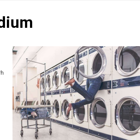
ndium
rh