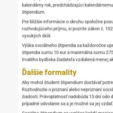
kalendárny rok, predchádzajúci kalendárnemu
štipendium.
Pre bližšie informácie o okruhu spoločne pos
rozhodujúceho príjmu, si pozrite zákon č. 10
vysokých škôl.
Výška sociálneho štipendia sa každoročne up
štipendia sumu 10 eur a maximálna sumu 275 eu
trvalého bydliska žiadateľa vzdialená menej a
Ďalšie formality
Aby mohol študent štipendium dostávať potreb
Rozhodnutie o priznaní alebo nepriznaní soci
žiadosti. Právoplatnosť nadobúda 15 dní odo d
prípadné odvolanie sa a je možné sa jej vzdať