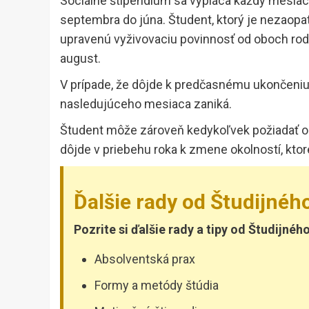
Sociálne štipendium sa vypláca každý mesiac
septembra do júna. Študent, ktorý je nezaopa
upravenú vyživovaciu povinnosť od oboch rodi
august.
V prípade, že dôjde k predčasnému ukončeniu, 
nasledujúceho mesiaca zaniká.
Študent môže zároveň kedykoľvek požiadať o 
dôjde v priebehu roka k zmene okolností, ktor
Ďalšie rady od Študijnéh
Pozrite si ďalšie rady a tipy od Študijnéh
Absolventská prax
Formy a metódy štúdia