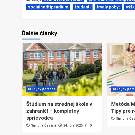
sociálne štipendium
študenti
trvalý pobyt
výšk
Ďalšie články
Študijný poradca
Študijný por
Štúdium na strednej škole v
Metóda M
zahraničí – kompletný
Tipy pre 
sprievodca
Simona Če
Simona Česaná
24. júla 2025
0