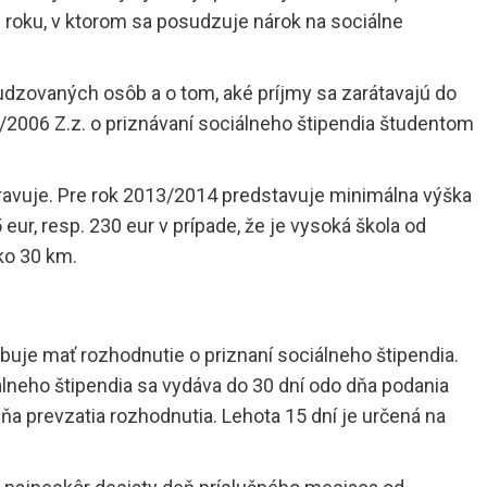
 roku, v ktorom sa posudzuje nárok na sociálne
udzovaných osôb a o tom, aké príjmy sa zarátavajú do
2/2006 Z.z. o priznávaní sociálneho štipendia študentom
ravuje. Pre rok 2013/2014 predstavuje minimálna výška
r, resp. 230 eur v prípade, že je vysoká škola od
ko 30 km.
uje mať rozhodnutie o priznaní sociálneho štipendia.
álneho štipendia sa vydáva do 30 dní odo dňa podania
ňa prevzatia rozhodnutia. Lehota 15 dní je určená na
.