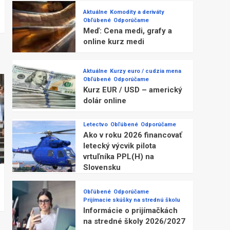
Aktuálne
Komodity a deriváty
Obľúbené
Odporúčame
Meď: Cena medi, grafy a
online kurz medi
Aktuálne
Kurzy euro / cudzia mena
Obľúbené
Odporúčame
Kurz EUR / USD – americký
dolár online
Letectvo
Obľúbené
Odporúčame
Ako v roku 2026 financovať
letecký výcvik pilota
vrtuľníka PPL(H) na
Slovensku
Obľúbené
Odporúčame
Prijímacie skúšky na strednú školu
Informácie o prijímačkách
na stredné školy 2026/2027