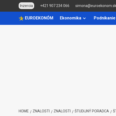
Skip
Inzercia
+421 907 234 066
simona@euroekonom.s
to
content
EUROEKONÓM
Ekonomika
Podnikanie
HOME
ZNALOSTI
ZNALOSTI
ŠTUDIJNÝ PORADCA
Š