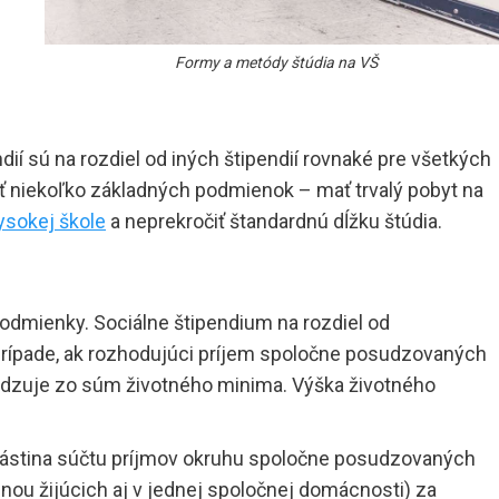
Formy a metódy štúdia na VŠ
ií sú na rozdiel od iných štipendií rovnaké pre všetkých
ť niekoľko základných podmienok – mať trvalý pobyt na
ysokej škole
a neprekročiť štandardnú dĺžku štúdia.
podmienky. Sociálne štipendium na rozdiel od
prípade, ak rozhodujúci príjem spoločne posudzovaných
dvodzuje zo súm životného minima. Výška životného
nástina súčtu príjmov okruhu spoločne posudzovaných
inou žijúcich aj v jednej spoločnej domácnosti) za