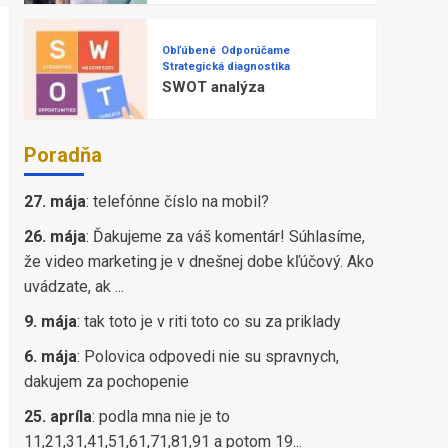
Obľúbené
Odporúčame
Strategická diagnostika
SWOT analýza
Poradňa
27. mája
:
telefónne číslo na mobil?
26. mája
:
Ďakujeme za váš komentár! Súhlasíme,
že video marketing je v dnešnej dobe kľúčový. Ako
uvádzate, ak ...
9. mája
:
tak toto je v riti toto co su za priklady
6. mája
:
Polovica odpovedi nie su spravnych,
dakujem za pochopenie
25. apríla
:
podla mna nie je to
11,21,31,41,51,61,71,81,91 a potom 19...