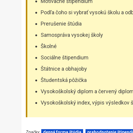
Motivačné štipendium
Podľa čoho si vybrať vysokú školu a od
Prerušenie štúdia
Samospráva vysokej školy
Školné
Sociálne štipendium
Štátnice a obhajoby
Študentská pôžička
Vysokoškolský diplom a červený diplo
Vysokoškolský index, výpis výsledkov š
Značky:
denná forma štúdia
prehodnotenie štipend