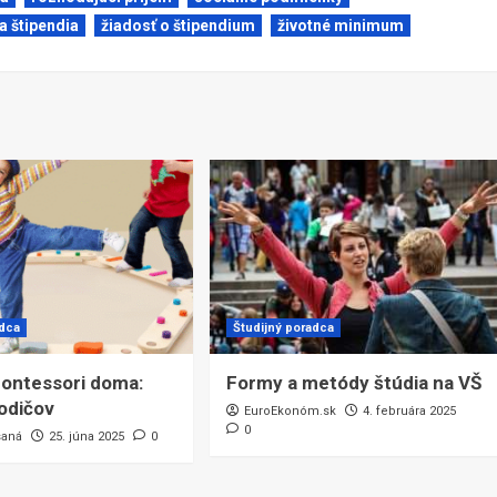
a štipendia
žiadosť o štipendium
životné minimum
adca
Študijný poradca
ontessori doma:
Formy a metódy štúdia na VŠ
rodičov
EuroEkonóm.sk
4. februára 2025
0
saná
25. júna 2025
0